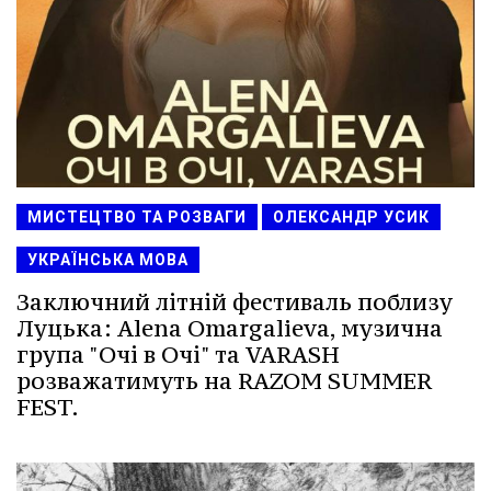
МИСТЕЦТВО ТА РОЗВАГИ
ОЛЕКСАНДР УСИК
УКРАЇНСЬКА МОВА
Заключний літній фестиваль поблизу
Луцька: Alena Omargalieva, музична
група "Очі в Очі" та VARASH
розважатимуть на RAZOM SUMMER
FEST.