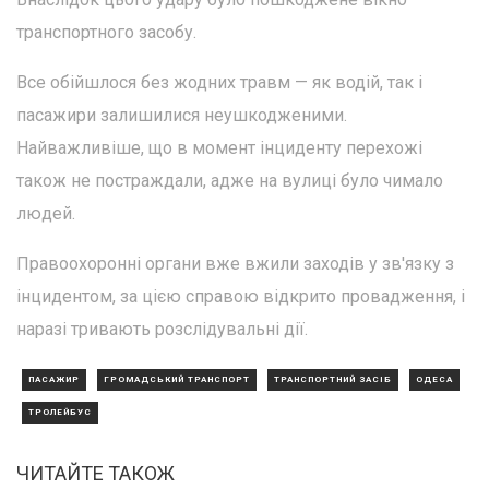
транспортного засобу.
Все обійшлося без жодних травм — як водій, так і
пасажири залишилися неушкодженими.
Найважливіше, що в момент інциденту перехожі
також не постраждали, адже на вулиці було чимало
людей.
Правоохоронні органи вже вжили заходів у зв'язку з
інцидентом, за цією справою відкрито провадження, і
наразі тривають розслідувальні дії.
ПАСАЖИР
ГРОМАДСЬКИЙ ТРАНСПОРТ
ТРАНСПОРТНИЙ ЗАСІБ
ОДЕСА
ТРОЛЕЙБУС
ЧИТАЙТЕ ТАКОЖ