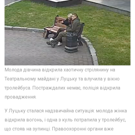
Молода дівчина відкрила хаотичну стрілянину на
Театральному майдані у Луцьку та влучила у вікно
тролейбуса. Постраждалих немає, поліція відкрила
провадження.
У Луцьку сталася надзвичайна ситуація: молода жінка
відкрила вогонь, і одна з куль потрапила у тролейбус,
що стояв на зупинці. Правоохоронні органи вже