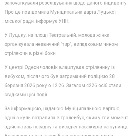
започаткували розслідування щодо даного інциденту.
Про це повідомила Муніципальна варта Луцької
міської ради, інформує УНН.
У Луцьку, на площі Театральній, молода жінка
організувала незвичний "тир", випадковим чином
стріляючи в різні боки.
У центрі Одеси чоловік влаштував стрілянину із
вибухом, після чого був затриманий поліцією 28
березня 2026 року о 12:26. Загалом 4226 осіб стали
свідками цієї події.
За інформацією, наданою Муніципальною вартою,
одна з куль потрапила в тролейбус, який у той момент
здійснював посадку та висадку пасажирів на зупинці.
Внаслідок цього удару було пошкоджене вікно