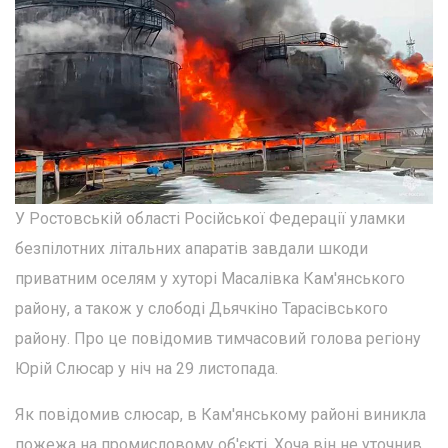
У Ростовській області Російської Федерації уламки
безпілотних літальних апаратів завдали шкоди
приватним оселям у хуторі Масалівка Кам'янського
району, а також у слободі Дьячкіно Тарасівського
району. Про це повідомив тимчасовий голова регіону
Юрій Слюсар у ніч на 29 листопада.
Як повідомив слюсар, в Кам'янському районі виникла
пожежа на промисловому об'єкті. Хоча він не уточнив,