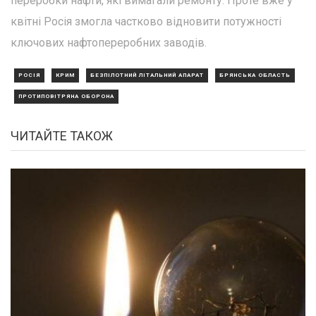
переробки нафти, які вимагали ремонту. Проте вже у
квітні Росія змогла частково відновити потужності
ключових нафтопереробних заводів.
РОСІЯ
КРИМ
БЕЗПІЛОТНИЙ ЛІТАЛЬНИЙ АПАРАТ
БРЯНСЬКА ОБЛАСТЬ
ПРОТИПОВІТРЯНА ОБОРОНА
ЧИТАЙТЕ ТАКОЖ