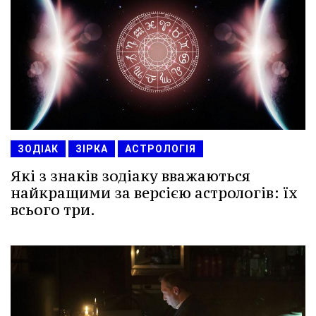
ЗОДІАК
ЗІРКА
АСТРОЛОГІЯ
Які з знаків зодіаку вважаються
найкращими за версією астрологів: їх
всього три.