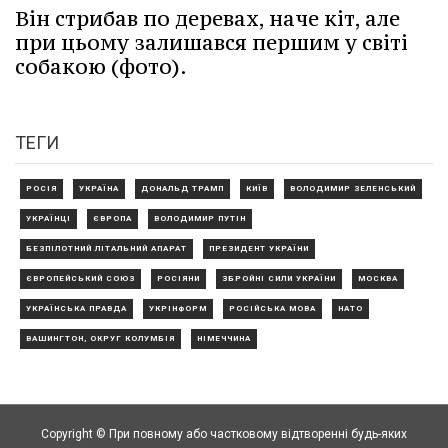
Він стрибав по деревах, наче кіт, але
при цьому залишався першим у світі
собакою (фото).
ТЕГИ
РОСІЯ
УКРАЇНА
ДОНАЛЬД ТРАМП
КИЇВ
ВОЛОДИМИР ЗЕЛЕНСЬКИЙ
УКРАЇНЦІ
ЄВРОПА
ВОЛОДИМИР ПУТІН
БЕЗПІЛОТНИЙ ЛІТАЛЬНИЙ АПАРАТ
ПРЕЗИДЕНТ УКРАЇНИ
ЄВРОПЕЙСЬКИЙ СОЮЗ
РОСІЯНИ
ЗБРОЙНІ СИЛИ УКРАЇНИ
МОСКВА
УКРАЇНСЬКА ПРАВДА
УКРІНФОРМ
РОСІЙСЬКА МОВА
НАТО
ВАШИНГТОН, ОКРУГ КОЛУМБІЯ
НІМЕЧЧИНА
Copyright © При повному або частковому відтворенні будь-яких