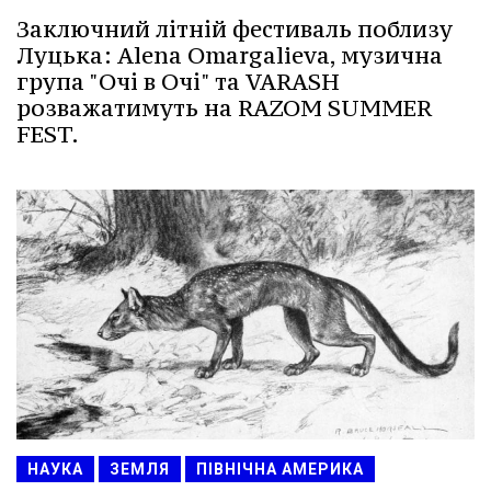
Заключний літній фестиваль поблизу
Луцька: Alena Omargalieva, музична
група "Очі в Очі" та VARASH
розважатимуть на RAZOM SUMMER
FEST.
НАУКА
ЗЕМЛЯ
ПІВНІЧНА АМЕРИКА