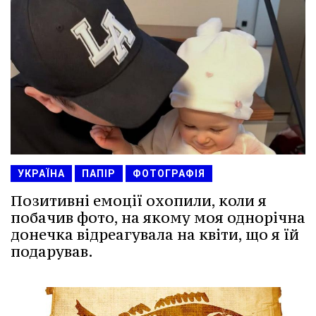
УКРАЇНА
ПАПІР
ФОТОГРАФІЯ
Позитивні емоції охопили, коли я
побачив фото, на якому моя однорічна
донечка відреагувала на квіти, що я їй
подарував.