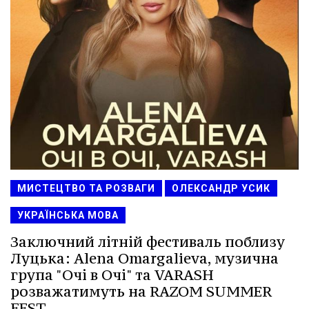
МИСТЕЦТВО ТА РОЗВАГИ
ОЛЕКСАНДР УСИК
УКРАЇНСЬКА МОВА
Заключний літній фестиваль поблизу
Луцька: Alena Omargalieva, музична
група "Очі в Очі" та VARASH
розважатимуть на RAZOM SUMMER
FEST.