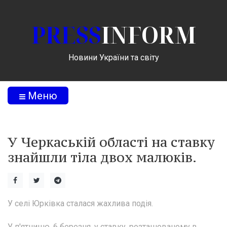
PRESS
INFORM
Новини України та світу
Меню
У Черкаській області на ставку
знайшли тіла двох малюків.
У селі Юрківка сталася жахлива подія.
У п'ятницю, 6 березня, у ставку, розташованому в