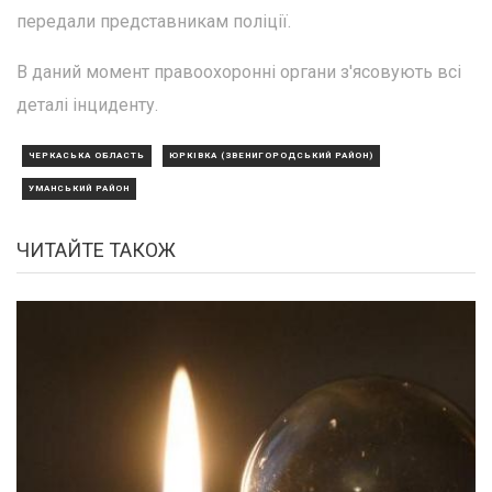
передали представникам поліції.
В даний момент правоохоронні органи з'ясовують всі
деталі інциденту.
ЧЕРКАСЬКА ОБЛАСТЬ
ЮРКІВКА (ЗВЕНИГОРОДСЬКИЙ РАЙОН)
УМАНСЬКИЙ РАЙОН
ЧИТАЙТЕ ТАКОЖ