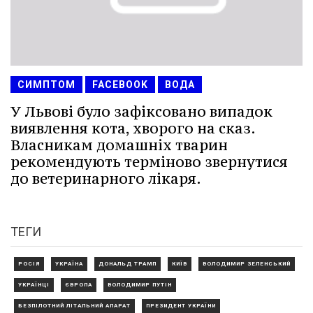
СИМПТОМ
FACEBOOK
ВОДА
У Львові було зафіксовано випадок
виявлення кота, хворого на сказ.
Власникам домашніх тварин
рекомендують терміново звернутися
до ветеринарного лікаря.
ТЕГИ
РОСІЯ
УКРАЇНА
ДОНАЛЬД ТРАМП
КИЇВ
ВОЛОДИМИР ЗЕЛЕНСЬКИЙ
УКРАЇНЦІ
ЄВРОПА
ВОЛОДИМИР ПУТІН
БЕЗПІЛОТНИЙ ЛІТАЛЬНИЙ АПАРАТ
ПРЕЗИДЕНТ УКРАЇНИ