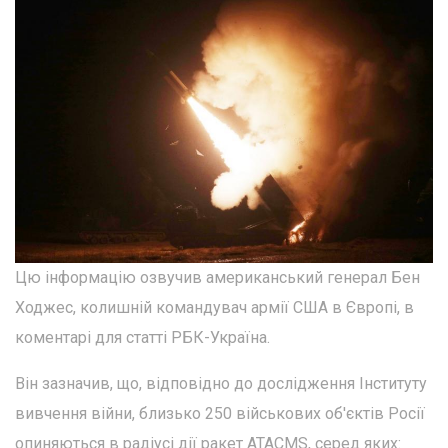
Цю інформацію озвучив американський генерал Бен
Ходжес, колишній командувач армії США в Європі, в
коментарі для статті РБК-Україна.
Він зазначив, що, відповідно до дослідження Інституту
вивчення війни, близько 250 військових об'єктів Росії
опиняються в радіусі дії ракет ATACMS, серед яких: