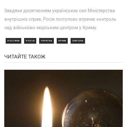
Завдяки досягненням українських сил Міністерства
внутрішніх справ, Росія поступово втрачає контроль
над військово-морським центром у Криму.
РОСІЯНИ
РОСІЯ
УКРАЇНА
КРИМ
ЄВРОПА
ЧИТАЙТЕ ТАКОЖ