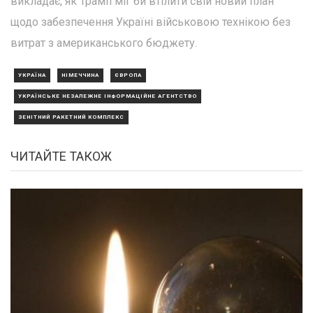
викладає, як Трамп міг би втілити свій новий план
щодо забезпечення Україні військовою технікою без
витрат з американського бюджету.
УКРАЇНА
НІМЕЧЧИНА
ЄВРОПА
УКРАЇНСЬКЕ НЕЗАЛЕЖНЕ ІНФОРМАЦІЙНЕ АГЕНТСТВО
ЗЕНІТНИЙ РАКЕТНИЙ КОМПЛЕКС
ЧИТАЙТЕ ТАКОЖ