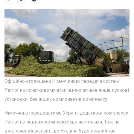
Офіційно оголошена Німеччиною передача систем
Patriot на початковому етапі включатиме лише пускові
установки, без інших компонентів комплексу.
Німеччина передаватиме Україні додаткові комплекси
Patriot не повним комплектом, а частинами. Тож не
виключений варіант, що Україна буде певний час