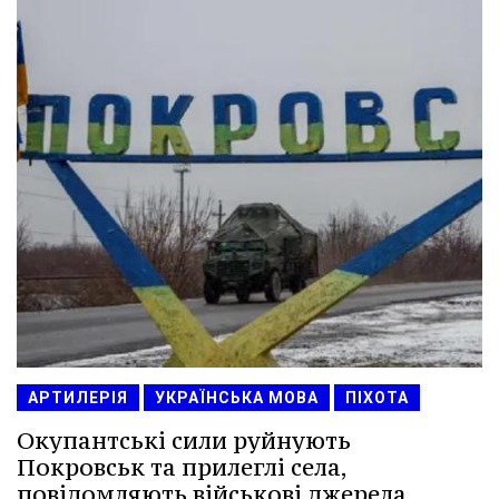
АРТИЛЕРІЯ
УКРАЇНСЬКА МОВА
ПІХОТА
Окупантські сили руйнують
Покровськ та прилеглі села,
повідомляють військові джерела.