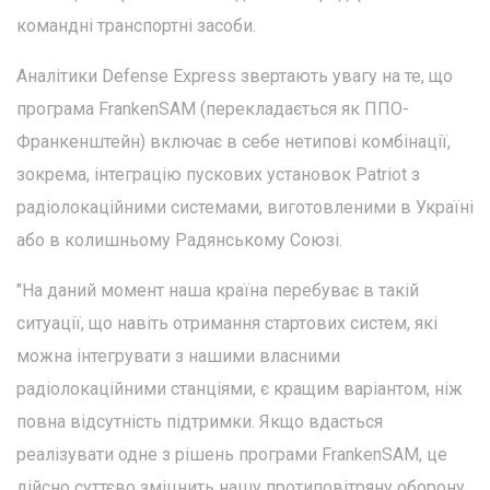
командні транспортні засоби.
Аналітики Defense Express звертають увагу на те, що
програма FrankenSAM (перекладається як ППО-
Франкенштейн) включає в себе нетипові комбінації,
зокрема, інтеграцію пускових установок Patriot з
радіолокаційними системами, виготовленими в Україні
або в колишньому Радянському Союзі.
"На даний момент наша країна перебуває в такій
ситуації, що навіть отримання стартових систем, які
можна інтегрувати з нашими власними
радіолокаційними станціями, є кращим варіантом, ніж
повна відсутність підтримки. Якщо вдасться
реалізувати одне з рішень програми FrankenSAM, це
дійсно суттєво зміцнить нашу протиповітряну оборону,