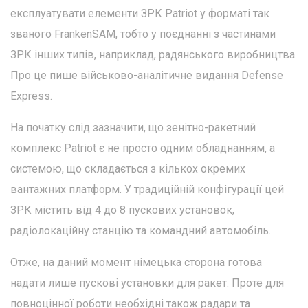
експлуатувати елементи ЗРК Patriot у форматі так
званого FrankenSAM, тобто у поєднанні з частинами
ЗРК інших типів, наприклад, радянського виробництва.
Про це пише військово-аналітичне видання Defense
Express.
На початку слід зазначити, що зенітно-ракетний
комплекс Patriot є не просто одним обладнанням, а
системою, що складається з кількох окремих
вантажних платформ. У традиційній конфігурації цей
ЗРК містить від 4 до 8 пускових установок,
радіолокаційну станцію та командний автомобіль.
Отже, на даний момент німецька сторона готова
надати лише пускові установки для ракет. Проте для
повноцінної роботи необхідні також радари та