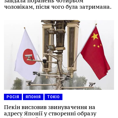
завдала поранень чотирьом
чоловікам, після чого була затримана.
РОСІЯ
ЯПОНІЯ
ТОКІО
Пекін висловив звинувачення на
адресу Японії у створенні образу