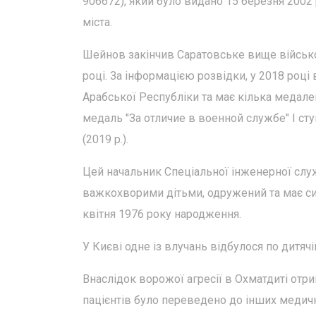
906672), який було видано 15 березня 2002
міста.
Шейнов закінчив Саратовське вище військ
році. За інформацією розвідки, у 2018 році 
Арабської Республіки та має кілька медалей
медаль "За отличие в военной службе" І ст
(2019 р.).
Цей начальник Спеціальної інженерної служб
важкохворими дітьми, одружений та має син
квітня 1976 року народження.
У Києві одне із влучань відбулося по дитячі
Внаслідок ворожої агресії в Охматдиті отри
пацієнтів було переведено до інших медичн