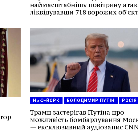
наймасштабнішу повітряну атак
ліквідувавши 718 ворожих об'єкт
НЬЮ-ЙОРК
ВОЛОДИМИР ПУТІН
РОСІЯ
Трамп застерігав Путіна про
втор
можливість бомбардування Мос
— ексклюзивний аудіозапис CNN