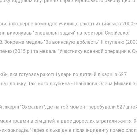
 року відділом внутрішніх справ Кіровського району цього
ове інженерне командне училище ракетних військ в 2000-
він виконував "спеціальні задачі" на території Сирійської
. Зокрема медаль "За воинскую доблесть" ІІ ступеню (2000 
упеню (2015 р.) та медаль "Участнику военной операции в С
и, яка готувала ракетні удари по дитячій лікарні з 627
а і доньку. Так, його дружина - Шабалова Олена Михайлівн
й лікарні "Охматдит", де на той момент перебували 627 дітей
мали травми вісім дітей, а двоє дорослих втратили життя. 9
их закладів. Через кілька днів після інциденту помер хлоп