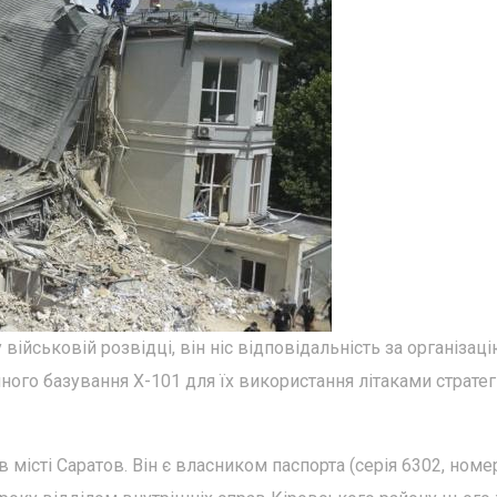
ійськовій розвідці, він ніс відповідальність за організац
яного базування Х-101 для їх використання літаками стратег
в місті Саратов. Він є власником паспорта (серія 6302, номе