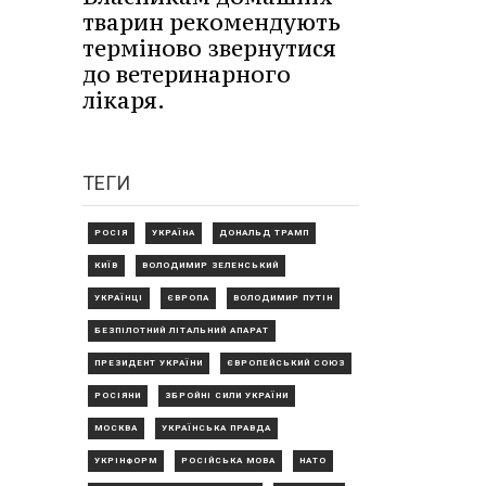
тварин рекомендують
терміново звернутися
до ветеринарного
лікаря.
ТЕГИ
РОСІЯ
УКРАЇНА
ДОНАЛЬД ТРАМП
КИЇВ
ВОЛОДИМИР ЗЕЛЕНСЬКИЙ
УКРАЇНЦІ
ЄВРОПА
ВОЛОДИМИР ПУТІН
БЕЗПІЛОТНИЙ ЛІТАЛЬНИЙ АПАРАТ
ПРЕЗИДЕНТ УКРАЇНИ
ЄВРОПЕЙСЬКИЙ СОЮЗ
РОСІЯНИ
ЗБРОЙНІ СИЛИ УКРАЇНИ
МОСКВА
УКРАЇНСЬКА ПРАВДА
УКРІНФОРМ
РОСІЙСЬКА МОВА
НАТО