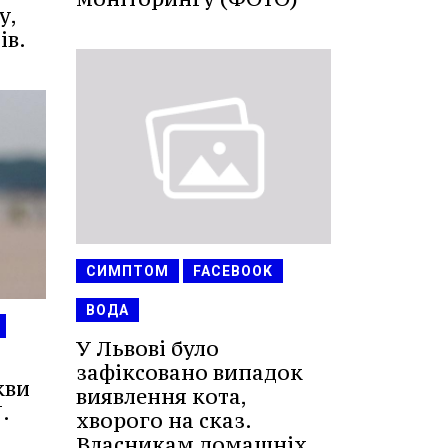
у,
ів.
СИМПТОМ
FACEBOOK
ВОДА
У Львові було
зафіксовано випадок
кви
виявлення кота,
.
хворого на сказ.
Власникам домашніх