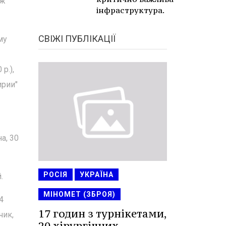
 ж
інфраструктура.
СВІЖІ ПУБЛІКАЦІЇ
му
р.),
ирии"
а, 30
РОСІЯ
УКРАЇНА
.
МІНОМЕТ (ЗБРОЯ)
4
17 годин з турнікетами,
чик,
20 хірургічних