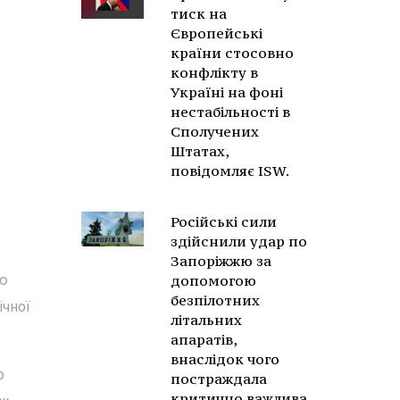
тиск на
Європейські
країни стосовно
конфлікту в
Україні на фоні
нестабільності в
Сполучених
Штатах,
повідомляє ISW.
Російські сили
здійснили удар по
Запоріжжю за
ію
допомогою
безпілотних
ічної
літальних
апаратів,
внаслідок чого
р
постраждала
критично важлива