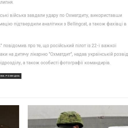
 липня.
йські війська завдали удару по Охматдиту, використавши
ацію підтвердили аналітики з Bellingcat, а також фахівці в 
 повідомив про те, що російський пілот із 22-ї важкої
таки на дитячу лікарню "Охматдит", надав українській розвід
ідрозділу, а також особисті фотографії командирів.
ОВА РОЗВІДКА