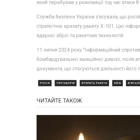
який перебував у реанімації під час атаки 8
Служба безпеки України з’ясувала, що росі
стратегічну крилату ракету Х-101. Цю інформ
ядерної зброї та ракетних технологій.
11 липня 2024 року "Інформаційний спротив"
бомбардувальної авіаційної дивізії, після а
документи, що стосуються діяльності його п
РОСІЯ
УКРІНФОРМ
КРИЛАТА РАКЕТА
КИЇВ
ВІЙСЬК
ЧИТАЙТЕ ТАКОЖ