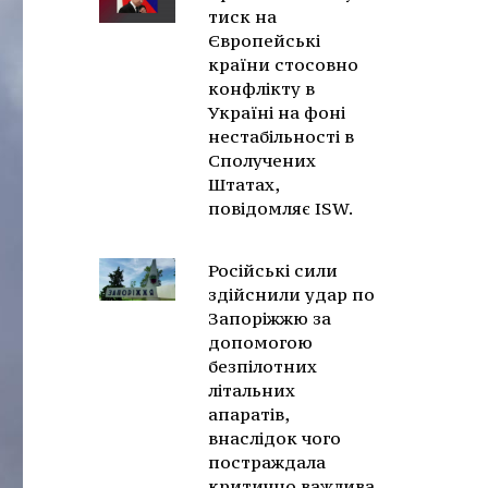
тиск на
Європейські
країни стосовно
конфлікту в
Україні на фоні
нестабільності в
Сполучених
Штатах,
повідомляє ISW.
Російські сили
здійснили удар по
Запоріжжю за
допомогою
безпілотних
літальних
апаратів,
внаслідок чого
постраждала
критично важлива