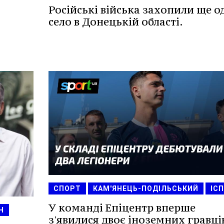
Російські війська захопили ще о
село в Донецькій області.
СПОРТ
КАМ'ЯНЕЦЬ-ПОДІЛЬСЬКИЙ
ІСП
У команді Епіцентр вперше
Н
з'явилися двоє іноземних гравці