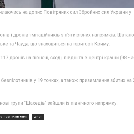
лаючись на допис Повітряних сил Збройних сил України у
нів і дронів-імітаційників з п'яти різних напрямків: Шатало
ке та Чауда, що знаходяться на території Криму.
 дронів на півночі, сході, півдні та в центрі країни (98 - з
езпілотників у 19 точках, а також приземлення збитих на 
 нові групи "Шахедів" зайшли із північного напрямку.
О-ПОВІТРЯНІ СИЛИ
ДРОН