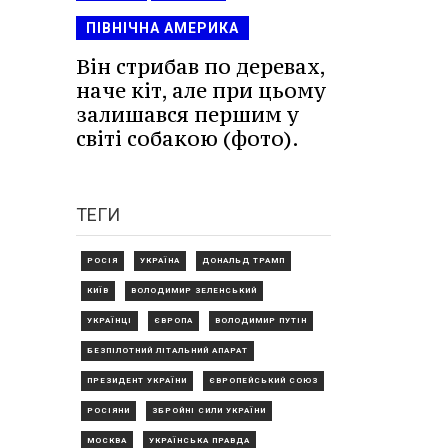
ПІВНІЧНА АМЕРИКА
Він стрибав по деревах,
наче кіт, але при цьому
залишався першим у
світі собакою (фото).
ТЕГИ
РОСІЯ
УКРАЇНА
ДОНАЛЬД ТРАМП
КИЇВ
ВОЛОДИМИР ЗЕЛЕНСЬКИЙ
УКРАЇНЦІ
ЄВРОПА
ВОЛОДИМИР ПУТІН
БЕЗПІЛОТНИЙ ЛІТАЛЬНИЙ АПАРАТ
ПРЕЗИДЕНТ УКРАЇНИ
ЄВРОПЕЙСЬКИЙ СОЮЗ
РОСІЯНИ
ЗБРОЙНІ СИЛИ УКРАЇНИ
МОСКВА
УКРАЇНСЬКА ПРАВДА