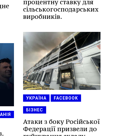
процентну ставку для
дне
сільськогосподарських
виробників.
УКРАЇНА
FACEBOOK
БІЗНЕС
АНІЯ
Атаки з боку Російської
Федерації призвели до
в.