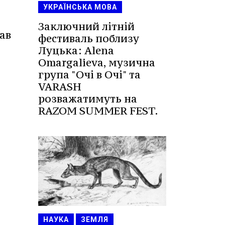
УКРАЇНСЬКА МОВА
Заключний літній
ав
фестиваль поблизу
Луцька: Alena
Omargalieva, музична
група "Очі в Очі" та
VARASH
розважатимуть на
RAZOM SUMMER FEST.
НАУКА
ЗЕМЛЯ