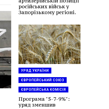
артилерійській позиції
російських військ у
Запорізькому регіоні.
УРЯД УКРАЇНИ
ЄВРОПЕЙСЬКИЙ СОЮЗ
ЄВРОПЕЙСЬКА КОМІСІЯ
Програма "5-7-9%":
уряд зменшив