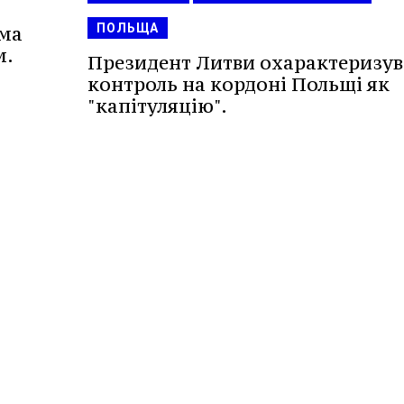
ПОЛЬЩА
рма
м.
Президент Литви охарактеризув
контроль на кордоні Польщі як
"капітуляцію".