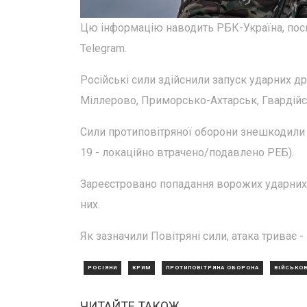
Цю інформацію наводить РБК-Україна, поси
Telegram.
Російські сили здійснили запуск ударних дро
Міллерово, Приморсько-Ахтарськ, Гвардійсь
Сили протиповітряної оборони знешкодили 117
19 - локаційно втрачено/подавлено РЕБ).
Зареєстровано попадання ворожих ударних б
них.
Як зазначили Повітряні сили, атака триває -
РОСІЯНИ
КРИМ
ПРОТИПОВІТРЯНА ОБОРОНА
ВІЙСЬКОВ
ЧИТАЙТЕ ТАКОЖ