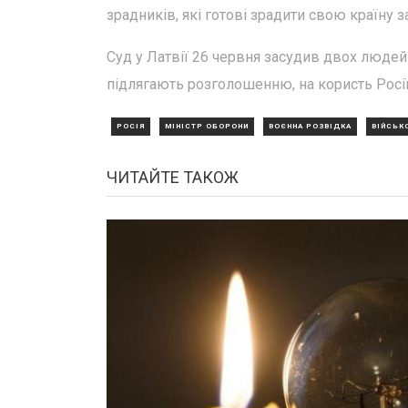
зрадників, які готові зрадити свою країну з
Суд у Латвії 26 червня засудив двох людей 
підлягають розголошенню, на користь Росії
РОСІЯ
МІНІСТР ОБОРОНИ
ВОЄННА РОЗВІДКА
ВІЙСЬК
ЧИТАЙТЕ ТАКОЖ