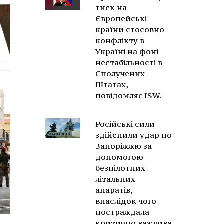
тиск на
Європейські
країни стосовно
конфлікту в
Україні на фоні
нестабільності в
Сполучених
Штатах,
повідомляє ISW.
Російські сили
здійснили удар по
Запоріжжю за
допомогою
безпілотних
літальних
апаратів,
внаслідок чого
постраждала
критично важлива