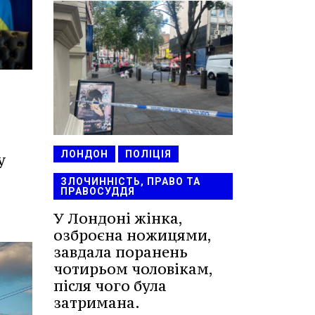
ЛОНДОН
ПОЛІЦІЯ
у
ЗЛОЧИННІСТЬ, ПРАВО ТА
ПРАВОСУДДЯ
У Лондоні жінка,
озброєна ножицями,
завдала поранень
чотирьом чоловікам,
після чого була
затримана.