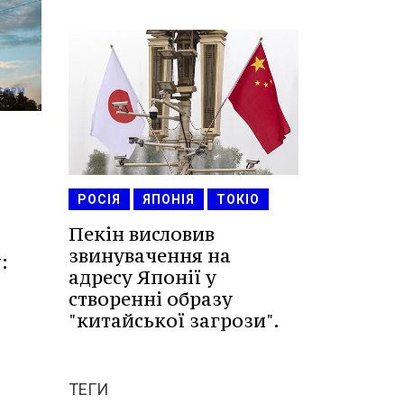
РОСІЯ
ЯПОНІЯ
ТОКІО
Пекін висловив
звинувачення на
:
адресу Японії у
створенні образу
"китайської загрози".
ТЕГИ