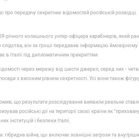
і про передачу секретних відомостей російській розвідці,
9-річного колишнього унтер-офіцера карабінерів, який ра
єю слідства, він за гроші передавав інформацію ймовірному
ає в Італії під дипломатичним прикриттям.
ідомості через мережу від шести джерел, серед них - чет
посади з високим рівнем секретності. Усі вони також фігур
ідомив, що результати розслідування виявили реальне став
ризував російські дії на території своєї країни як "прихован
их інституцій і безпеки Італії.
: гібридна війна, що включає зовнішні загрози та внутрішн