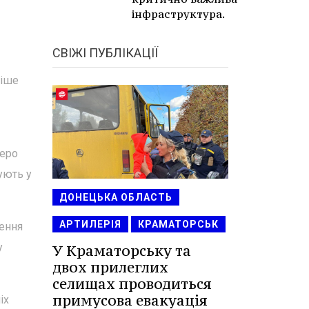
інфраструктура.
СВІЖІ ПУБЛІКАЦІЇ
ніше
веро
ують у
ДОНЕЦЬКА ОБЛАСТЬ
АРТИЛЕРІЯ
КРАМАТОРСЬК
лення
у
У Краматорську та
двох прилеглих
селищах проводиться
примусова евакуація
іх