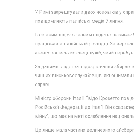
У Римі заарештували двох чоловіків у справ
повідомляють італійські медіа 7 липня.
Головним підозрюваним слідство називає 5
працював в італійській розвідці. За версі
агенту російських спецслужб, який перебув
За даними слідства, підозрюваний збирав в
чинних військовослужбовців, які обіймали 
справі.
Міністр оборони Італії Ґвідо Крозетто пов
Російської Федерації до Італії. Він охаракте
війну", що має на меті ослаблення національн
Це лише мала частина величезного айсберга