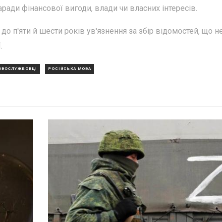
аради фінансової вигоди, влади чи власних інтересів.
до п'яти й шести років ув'язнення за збір відомостей, що н
.
ОВОСЛУЖБОВЦІ
РОСІЙСЬКА МОВА