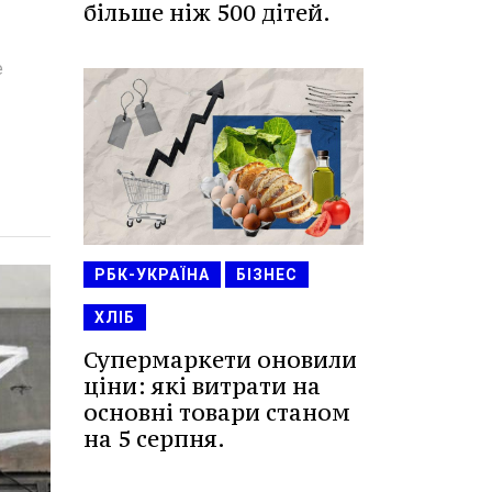
більше ніж 500 дітей.
е
РБК-УКРАЇНА
БІЗНЕС
ХЛІБ
Супермаркети оновили
ціни: які витрати на
основні товари станом
на 5 серпня.