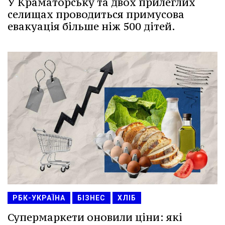
У Краматорську та двох прилеглих
селищах проводиться примусова
евакуація більше ніж 500 дітей.
РБК-УКРАЇНА
БІЗНЕС
ХЛІБ
Супермаркети оновили ціни: які