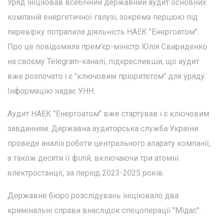
Уряд ініціював всебічний державний аудит основних
компаній енергетичної галузі, зокрема першою під
перевірку потрапила діяльність НАЕК "Енергоатом".
Про це повідомила прем'єр-міністр Юлія Свириденко
на своєму Telegram-каналі, підкресливши, що аудит
вже розпочато і є "ключовим пріоритетом" для уряду.
Інформацію надає УНН.
Аудит НАЕК "Енергоатом" вже стартував і є ключовим
завданням. Державна аудиторська служба України
проведе аналіз роботи центрального апарату компанії,
а також десяти її філій, включаючи три атомні
електростанції, за період 2023-2025 років.
Державне бюро розслідувань ініціювало два
кримінальні справи внаслідок спецоперації "Мідас":