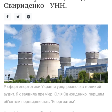
Свириденко | УНН.
У сфері енергетики України уряд розпочав великий
аудит. Як заявила прем'єр Юлія Свириденко, першим
об'єктом перевірки став "Енергоатом".