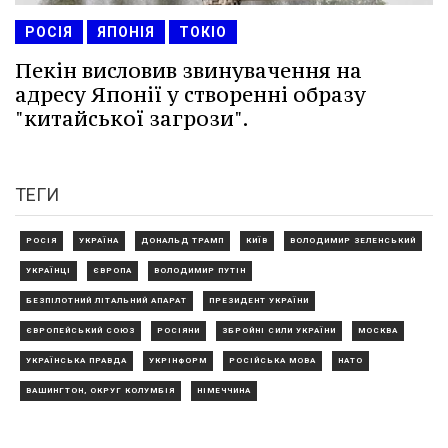
РОСІЯ
ЯПОНІЯ
ТОКІО
Пекін висловив звинувачення на
адресу Японії у створенні образу
"китайської загрози".
ТЕГИ
РОСІЯ
УКРАЇНА
ДОНАЛЬД ТРАМП
КИЇВ
ВОЛОДИМИР ЗЕЛЕНСЬКИЙ
УКРАЇНЦІ
ЄВРОПА
ВОЛОДИМИР ПУТІН
БЕЗПІЛОТНИЙ ЛІТАЛЬНИЙ АПАРАТ
ПРЕЗИДЕНТ УКРАЇНИ
ЄВРОПЕЙСЬКИЙ СОЮЗ
РОСІЯНИ
ЗБРОЙНІ СИЛИ УКРАЇНИ
МОСКВА
УКРАЇНСЬКА ПРАВДА
УКРІНФОРМ
РОСІЙСЬКА МОВА
НАТО
ВАШИНГТОН, ОКРУГ КОЛУМБІЯ
НІМЕЧЧИНА