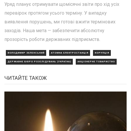
Уряд планує отримувати щомісячні звіти про хід усіх
перевірок протягом усього терміну. У випадку
виявлення порушень, ми готові вжити термінових
заходів. Наша мета — забезпечити абсолютну
прозорість роботи державних підприємств.
ВОЛОДИМИР ЗЕЛЕНСЬКИЙ
АТОМНА ЕЛЕКТРОСТАНЦІЯ
КОРУПЦІЯ
ДЕРЖАВНЕ БЮРО РОЗСЛІДУВАНЬ (УКРАЇНА)
АКЦІОНЕРНЕ ТОВАРИСТВО
ЧИТАЙТЕ ТАКОЖ