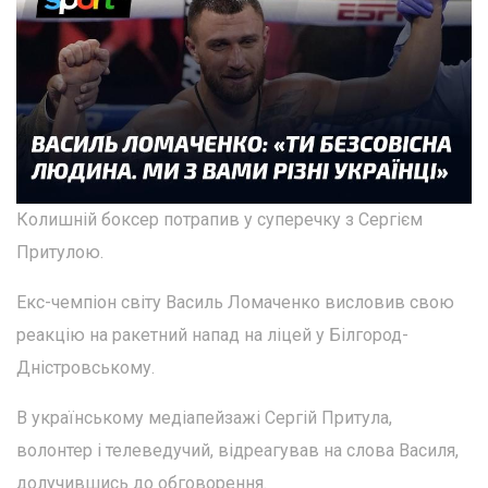
Колишній боксер потрапив у суперечку з Сергієм
Притулою.
Екс-чемпіон світу Василь Ломаченко висловив свою
реакцію на ракетний напад на ліцей у Білгород-
Дністровському.
В українському медіапейзажі Сергій Притула,
волонтер і телеведучий, відреагував на слова Василя,
долучившись до обговорення.