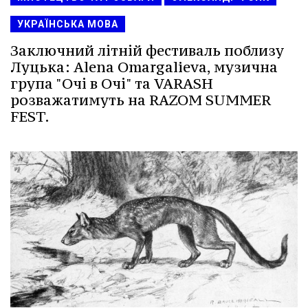
УКРАЇНСЬКА МОВА
Заключний літній фестиваль поблизу
Луцька: Alena Omargalieva, музична
група "Очі в Очі" та VARASH
розважатимуть на RAZOM SUMMER
FEST.