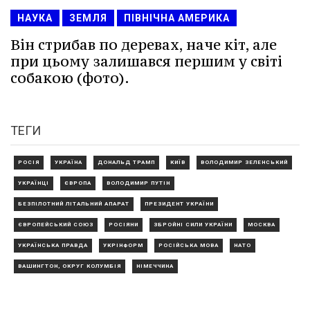
НАУКА
ЗЕМЛЯ
ПІВНІЧНА АМЕРИКА
Він стрибав по деревах, наче кіт, але
при цьому залишався першим у світі
собакою (фото).
ТЕГИ
РОСІЯ
УКРАЇНА
ДОНАЛЬД ТРАМП
КИЇВ
ВОЛОДИМИР ЗЕЛЕНСЬКИЙ
УКРАЇНЦІ
ЄВРОПА
ВОЛОДИМИР ПУТІН
БЕЗПІЛОТНИЙ ЛІТАЛЬНИЙ АПАРАТ
ПРЕЗИДЕНТ УКРАЇНИ
ЄВРОПЕЙСЬКИЙ СОЮЗ
РОСІЯНИ
ЗБРОЙНІ СИЛИ УКРАЇНИ
МОСКВА
УКРАЇНСЬКА ПРАВДА
УКРІНФОРМ
РОСІЙСЬКА МОВА
НАТО
ВАШИНГТОН, ОКРУГ КОЛУМБІЯ
НІМЕЧЧИНА