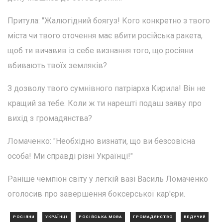
Притула: "Жалюгідний боягуз! Кого конкретно з твого
міста чи твого оточення має вбити російська ракета,
щоб ти вичавив із себе визнання того, що росіяни
вбивають твоїх земляків?
З дозволу твого сумнівного патріарха Кирила! Він не
кращий за тебе. Коли ж ти нарешті подаш заяву про
вихід з громадянства?
Ломаченко: "Необхідно визнати, що ви безсовісна
особа! Ми справді різні Українці!"
Раніше чемпіон світу у легкій вазі Василь Ломаченко
оголосив про завершення боксерської кар'єри.
РОСІЯНИ
УКРАЇНЦІ
РОСІЙСЬКА МОВА
ГРОМАДЯНСТВО
ВЕДУЧИЙ