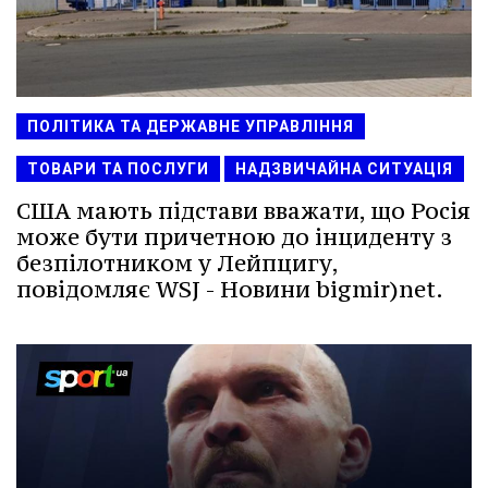
ПОЛІТИКА ТА ДЕРЖАВНЕ УПРАВЛІННЯ
ТОВАРИ ТА ПОСЛУГИ
НАДЗВИЧАЙНА СИТУАЦІЯ
США мають підстави вважати, що Росія
може бути причетною до інциденту з
безпілотником у Лейпцигу,
повідомляє WSJ - Новини bigmir)net.