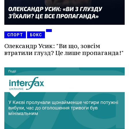
СПОРТ
БОКС
Олександр Усик: "Ви що, зовсім
втратили глузд? Це лише пропаганда!"