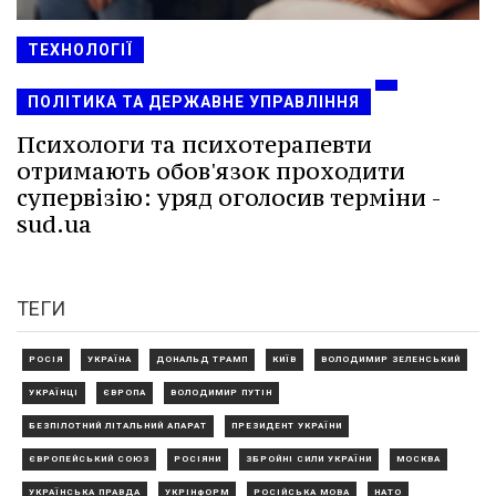
ТЕХНОЛОГІЇ
ПОЛІТИКА ТА ДЕРЖАВНЕ УПРАВЛІННЯ
Психологи та психотерапевти
отримають обов'язок проходити
супервізію: уряд оголосив терміни -
sud.ua
ТЕГИ
РОСІЯ
УКРАЇНА
ДОНАЛЬД ТРАМП
КИЇВ
ВОЛОДИМИР ЗЕЛЕНСЬКИЙ
УКРАЇНЦІ
ЄВРОПА
ВОЛОДИМИР ПУТІН
БЕЗПІЛОТНИЙ ЛІТАЛЬНИЙ АПАРАТ
ПРЕЗИДЕНТ УКРАЇНИ
ЄВРОПЕЙСЬКИЙ СОЮЗ
РОСІЯНИ
ЗБРОЙНІ СИЛИ УКРАЇНИ
МОСКВА
УКРАЇНСЬКА ПРАВДА
УКРІНФОРМ
РОСІЙСЬКА МОВА
НАТО