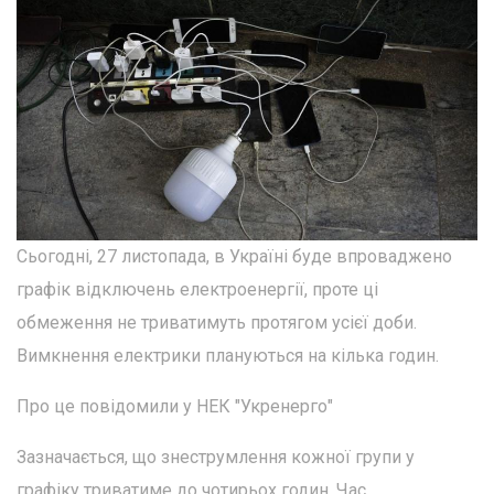
Сьогодні, 27 листопада, в Україні буде впроваджено
графік відключень електроенергії, проте ці
обмеження не триватимуть протягом усієї доби.
Вимкнення електрики плануються на кілька годин.
Про це повідомили у НЕК "Укренерго"
Зазначається, що знеструмлення кожної групи у
графіку триватиме до чотирьох годин. Час