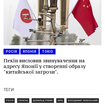
РОСІЯ
ЯПОНІЯ
ТОКІО
Пекін висловив звинувачення на
адресу Японії у створенні образу
"китайської загрози".
ТЕГИ
РОСІЯ
УКРАЇНА
ДОНАЛЬД ТРАМП
КИЇВ
ВОЛОДИМИР ЗЕЛЕНСЬКИЙ