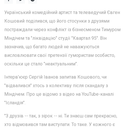
Український комедійний артист та телеведучий Євген
Кошовий поділився, що його стосунки з друзями
постраждали через конфлікт із бізнесменом Тимуром
Міндічем та "ліквідацію" студії "Квартал 95". Він
зазначив, що багато людей не наважуються
висловлювати свої претензії гумористам особисто,
оскільки це стало "неактуальним".
Інтерв'юєр Сергій Іванов запитав Кошового, чи
"відвалився" хтось з колективу після скандалу з
Міндічем. Про це відомо з відео на YouTube-каналі
"Ісландія".
"З друзів -- так, з зірок -- ні. Ти знаєш сам прекрасно,
хто відмовився там виступати. То таке. У кожного є