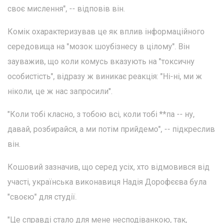
своє мислення", -- відповів він.
Комік охарактеризував це як вплив інформаційного
середовища на "мозок шоубізнесу в цілому". Він
зауважив, що коли комусь вказують на "токсичну
особистість", відразу ж виникає реакція: "Ні-ні, ми ж
ніколи, це ж нас запросили".
"Коли тобі класно, з тобою всі, коли тобі **па -- ну,
давай, розбирайся, а ми потім прийдемо", -- підкреслив
він.
Кошовий зазначив, що серед усіх, хто відмовився від
участі, українська виконавиця Надія Дорофєєва була
"своєю" для студії.
"Це справді стало для мене несподіванкою, так,