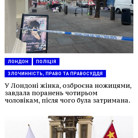
ЛОНДОН
ПОЛІЦІЯ
ЗЛОЧИННІСТЬ, ПРАВО ТА ПРАВОСУДДЯ
У Лондоні жінка, озброєна ножицями,
завдала поранень чотирьом
чоловікам, після чого була затримана.