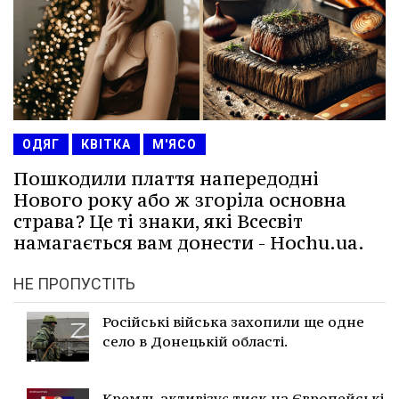
ОДЯГ
КВІТКА
М'ЯСО
Пошкодили плаття напередодні
Нового року або ж згоріла основна
страва? Це ті знаки, які Всесвіт
намагається вам донести - Hochu.ua.
НЕ ПРОПУСТІТЬ
Російські війська захопили ще одне
село в Донецькій області.
Кремль активізує тиск на Європейські