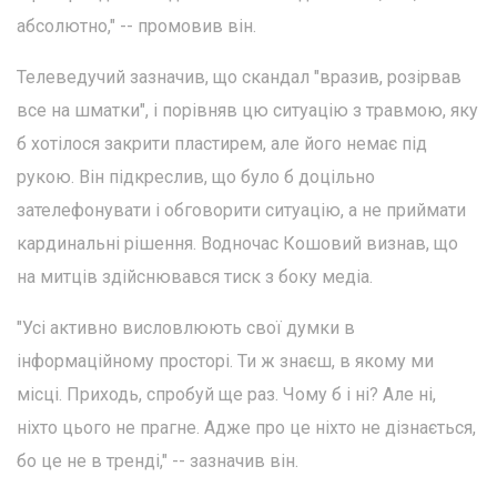
абсолютно," -- промовив він.
Телеведучий зазначив, що скандал "вразив, розірвав
все на шматки", і порівняв цю ситуацію з травмою, яку
б хотілося закрити пластирем, але його немає під
рукою. Він підкреслив, що було б доцільно
зателефонувати і обговорити ситуацію, а не приймати
кардинальні рішення. Водночас Кошовий визнав, що
на митців здійснювався тиск з боку медіа.
"Усі активно висловлюють свої думки в
інформаційному просторі. Ти ж знаєш, в якому ми
місці. Приходь, спробуй ще раз. Чому б і ні? Але ні,
ніхто цього не прагне. Адже про це ніхто не дізнається,
бо це не в тренді," -- зазначив він.