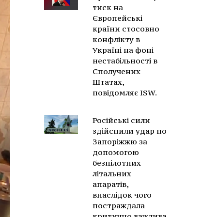
тиск на
Європейські
країни стосовно
конфлікту в
Україні на фоні
нестабільності в
Сполучених
Штатах,
повідомляє ISW.
Російські сили
здійснили удар по
Запоріжжю за
допомогою
безпілотних
літальних
апаратів,
внаслідок чого
постраждала
критично важлива