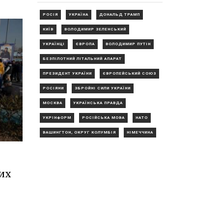
РОСІЯ
УКРАЇНА
ДОНАЛЬД ТРАМП
КИЇВ
ВОЛОДИМИР ЗЕЛЕНСЬКИЙ
УКРАЇНЦІ
ЄВРОПА
ВОЛОДИМИР ПУТІН
БЕЗПІЛОТНИЙ ЛІТАЛЬНИЙ АПАРАТ
ПРЕЗИДЕНТ УКРАЇНИ
ЄВРОПЕЙСЬКИЙ СОЮЗ
РОСІЯНИ
ЗБРОЙНІ СИЛИ УКРАЇНИ
МОСКВА
УКРАЇНСЬКА ПРАВДА
УКРІНФОРМ
РОСІЙСЬКА МОВА
НАТО
ВАШИНГТОН, ОКРУГ КОЛУМБІЯ
НІМЕЧЧИНА
их