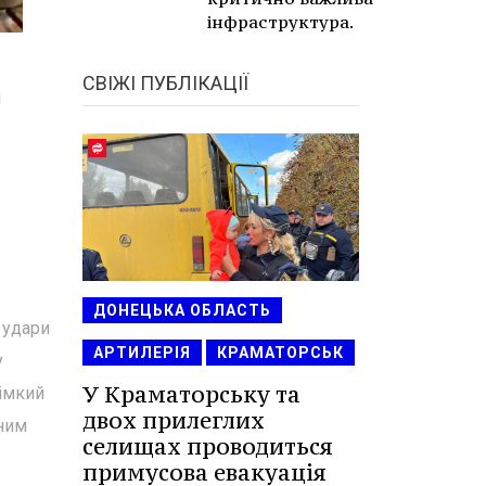
інфраструктура.
СВІЖІ ПУБЛІКАЦІЇ
і
ДОНЕЦЬКА ОБЛАСТЬ
 удари
АРТИЛЕРІЯ
КРАМАТОРСЬК
у
У Краматорську та
рімкий
двох прилеглих
тним
селищах проводиться
примусова евакуація