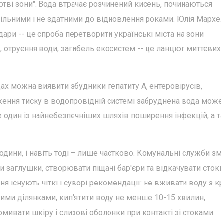
ртві зони". Вода втрачає розчинений кисень, починаються
більними і не здатними до відновлення роками. Юлія Мархе
і удари -- це спроба перетворити українські міста на зони
, отруєння води, загибель екосистем -- це ланцюг миттєвих 
дах можна виявити збудники гепатиту А, ентеровірусів,
иження тиску в водопровідній системі забруднена вода мож
е один із найнебезпечніших шляхів поширення інфекцій, а 
одини, і навіть тоді – лише частково. Комунальні служби з
 заглушки, створювати піщані бар'єри та відкачувати сток
 існують чіткі і суворі рекомендації: не вживати воду з к
ними ділянками, кип'ятити воду не менше 10-15 хвилин,
мивати шкіру і слизові оболонки при контакті зі стоками.