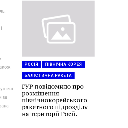
ль,
і
е
РОСІЯ
ПІВНІЧНА КОРЕЯ
також
БАЛІСТИЧНА РАКЕТА
ГУР повідомило про
мушені
розміщення
и за
північнокорейського
ракетного підрозділу
рана
на території Росії.