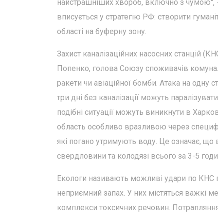
найстрашніших хвороб, включно з чумою", -
вписується у стратегію РФ: створити гумані
області на буферну зону.
Захист каналізаційних насосних станцій (К
Попенко, голова Союзу споживачів комунал
ракети чи авіаційної бомби. Атака на одну 
три дні без каналізації можуть паралізуват
подібні ситуації можуть виникнути в Харков
область особливо вразливою через специфіку
які погано утримують воду. Це означає, що
свердловини та колодязі всього за 3-5 годи
Екологи називають можливі удари по КНС п
неприємний запах. У них містяться важкі мет
комплекси токсичних речовин. Потрапляння 