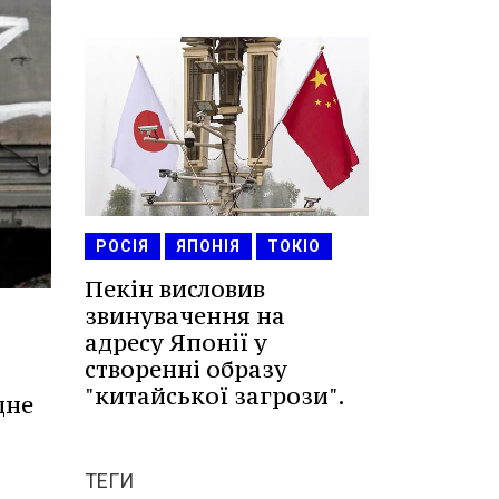
РОСІЯ
ЯПОНІЯ
ТОКІО
Пекін висловив
звинувачення на
адресу Японії у
створенні образу
"китайської загрози".
дне
ТЕГИ