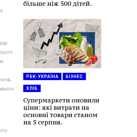
більше ніж 500 дітей.
ні
дар
всього
м:
РБК-УКРАЇНА
БІЗНЕС
нтів,
иватні
ХЛІБ
Супермаркети оновили
ціни: які витрати на
основні товари станом
на 5 серпня.
ють