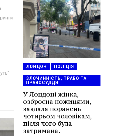
и
ґрунти
ЛОНДОН
ПОЛІЦІЯ
уть"
ЗЛОЧИННІСТЬ, ПРАВО ТА
ПРАВОСУДДЯ
У Лондоні жінка,
озброєна ножицями,
завдала поранень
чотирьом чоловікам,
після чого була
затримана.