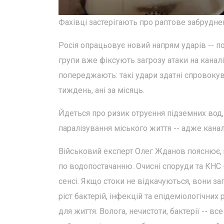
Фахівці застерігають про раптове забрудне
Росія опрацьовує новий напрям ударів -- п
групи вже фіксують загрозу атаки на каналі
попереджають: такі удари здатні спровокува
тиждень, ані за місяць.
Йдеться про ризик отруєння підземних вод, 
паралізування міського життя -- адже канал
Військовий експерт Олег Жданов пояснює, 
по водопостачанню. Очисні споруди та КНС -
сенсі. Якщо стоки не відкачуються, вони з
ріст бактерій, інфекцій та епідеміологічних
для життя. Волога, нечистоти, бактерії -- в