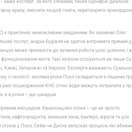
- каже експерт. За його словами, такий сценарій ідеально
тарну кризу, змусити людей тікати, перетворити прикордон
НС) є практично неможливим завданням. Як зазначає Олег
ьних послуг, жодна будівля не здатна витримати прямий у
станцію може призвести до зупинки роботи цілої ділянки, і 
и функціонування міста. Такі загрози стосуються не лише Су
і, Києві, Запоріжжі та Херсоні. Експерти вважають Сумську
 її геології: заплава річки Псел складається з піщаних ґру
 в разі пошкодження КНС стічні води можуть потрапити у пр
н, а в річки – ще швидше.
рямим екоцидом. Каналізаційні стоки -- це не просто
али, нафтопродукти, залишки ліків, бактерії, віруси та цілі
стоків у Псел, Сейм чи Десну запускає процеси, які вбива