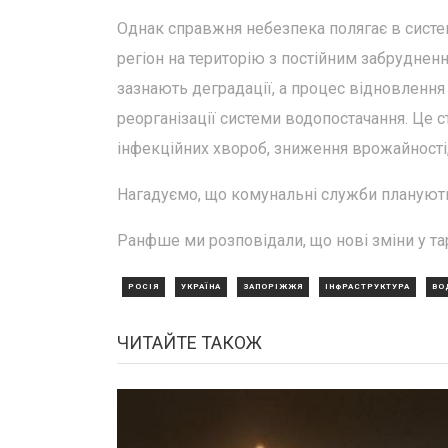
Однак справжня небезпека полягає в систе
регіон на територію з постійним забруднен
зазнають деградації, а процес відновлення
реорганізації системи водопостачання. Це 
інфекційних хвороб, зниження врожайності
Нагадуємо, що комунальні служби планують
Ранфше ми розповідали, що нові зміни у та
РОСІЯ
УКРАЇНА
ЗАПОРІЖЖЯ
ІНФРАСТРУКТУРА
ВО
ЧИТАЙТЕ ТАКОЖ