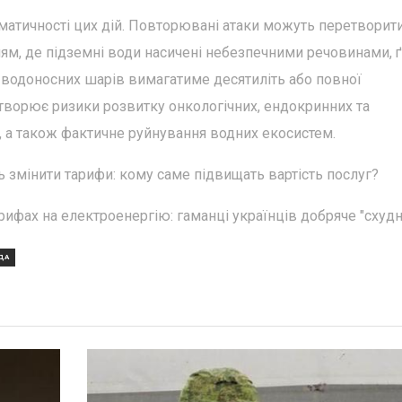
матичності цих дій. Повторювані атаки можуть перетворит
ням, де підземні води насичені небезпечними речовинами, 
 водоносних шарів вимагатиме десятиліть або повної
створює ризики розвитку онкологічних, ендокринних та
, а також фактичне руйнування водних екосистем.
 змінити тарифи: кому саме підвищать вартість послуг?
рифах на електроенергію: гаманці українців добряче "схудн
ДА