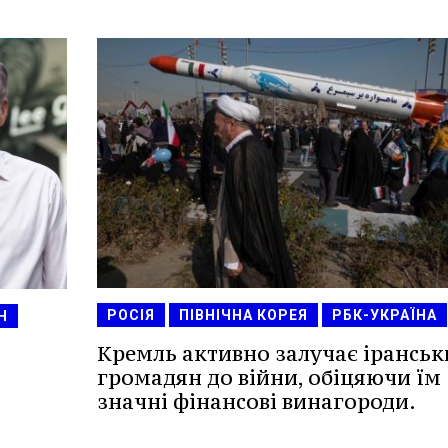
РОСІЯ
ПІВНІЧНА КОРЕЯ
РБК-УКРАЇНА
Н
Кремль активно залучає іранськ
громадян до війни, обіцяючи їм
значні фінансові винагороди.