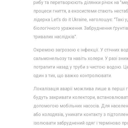
рибу та перетворюють ділянки річок на "ме
процеси гниття, а екосистеми стають неста
лідерка Let's do it Ukraine, наголошує: "Так
біологічного ураження. Забруднення ґрунтів
тривалих наслідків".
Окремою загрозою є інфекції. У стічних во
сальмонельозу та навіть холери. У разі зн
потрапити назад у труби з чистою водою. Ц
один з тих, що важко контролювати.
Локалізація аварії можлива лише в перші г
будуть закривати колектори, встановлювати
допомогою мобільних насосів. Для населення
або колодязів, уникати контакту з підтопле
ізолювати забруднений одяг і терміново про