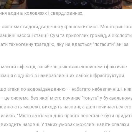
ння води в колодязях і свердловинах.
о системах водовідведення українських міст. Моніторингов
заційні насосні станції Сум та прилеглих громад, а експерти
ти техногенну трагедію, яку не вдасться "погасити" ані за
масові інфекції, загибель річкових екосистем і фактичне
ізація є однією з найвразливіших ланок інфраструктури.
що атаки по водовідведенню -- набагато небезпечніші, ніж
- це система, без якої місто починає "тонутu" у буквальном
аповнюють мережі, виходять назовні, а далі починається ст
 ризиків. "Місто за кілька днів просто перестане бути прида
се виходить назовні. У таких умовах можливі навіть спалахи