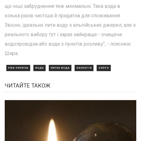
що інші забруднення теж мінімальні. Така вода в
кілька разів чистіша й придатна для споживання.
Звісно, ідеально пити воду з альпійських джерел, але з
реального вибору тут і зараз найкраще - очищена
водопровідна або вода з пунктів розливу", - пояснює
Шира.
РБК-УКРАЇНА
ВОДА
ПИТНА ВОДА
ЕКОЛОГІЯ
ОЗЕРО
ЧИТАЙТЕ ТАКОЖ