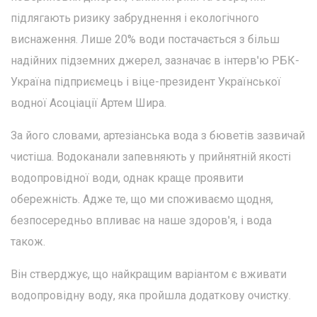
підлягають ризику забруднення і екологічного
виснаження. Лише 20% води постачається з більш
надійних підземних джерел, зазначає в інтерв'ю РБК-
Україна підприємець і віце-президент Української
водної Асоціації Артем Шира.
За його словами, артезіанська вода з бюветів зазвичай
чистіша. Водоканали запевняють у прийнятній якості
водопровідної води, однак краще проявити
обережність. Адже те, що ми споживаємо щодня,
безпосередньо впливає на наше здоров'я, і вода
також.
Він стверджує, що найкращим варіантом є вживати
водопровідну воду, яка пройшла додаткову очистку.