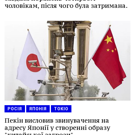
чоловікам, після чого була затримана.
РОСІЯ
ЯПОНІЯ
ТОКІО
Пекін висловив звинувачення на
адресу Японії у створенні образу
"китайської загрози".