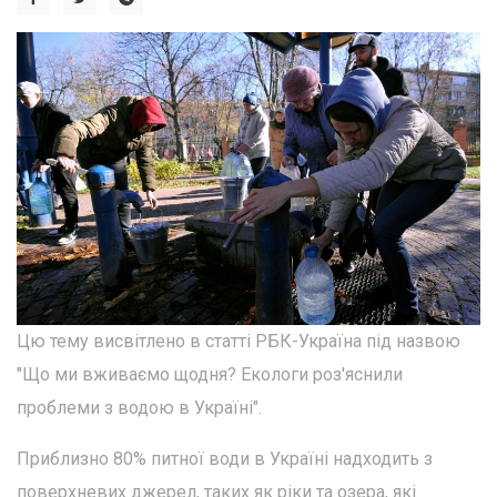
Цю тему висвітлено в статті РБК-Україна під назвою
"Що ми вживаємо щодня? Екологи роз'яснили
проблеми з водою в Україні".
Приблизно 80% питної води в Україні надходить з
поверхневих джерел, таких як ріки та озера, які