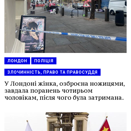
ЛОНДОН
ПОЛІЦІЯ
ЗЛОЧИННІСТЬ, ПРАВО ТА ПРАВОСУДДЯ
У Лондоні жінка, озброєна ножицями,
завдала поранень чотирьом
чоловікам, після чого була затримана.