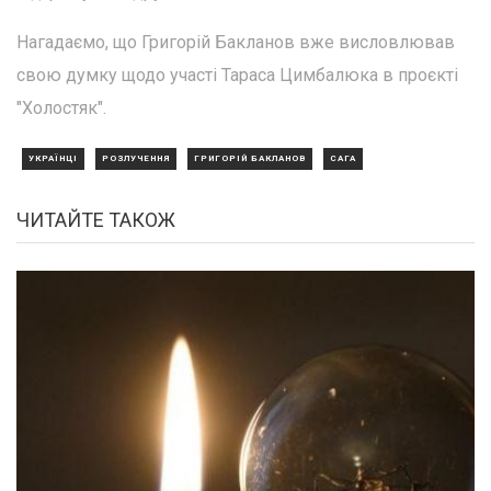
Нагадаємо, що Григорій Бакланов вже висловлював
свою думку щодо участі Тараса Цимбалюка в проєкті
"Холостяк".
УКРАЇНЦІ
РОЗЛУЧЕННЯ
ГРИГОРІЙ БАКЛАНОВ
САГА
ЧИТАЙТЕ ТАКОЖ