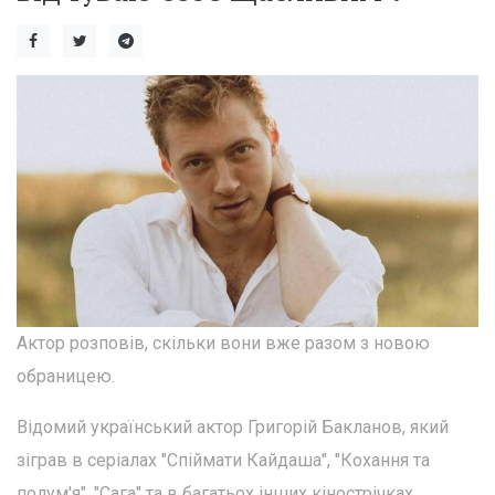
Актор розповів, скільки вони вже разом з новою
обраницею.
Відомий український актор Григорій Бакланов, який
зіграв в серіалах "Спіймати Кайдаша", "Кохання та
полум'я", "Сага" та в багатьох інших кінострічках,