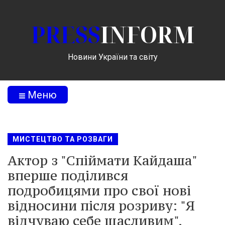
PRESS
INFORM
Новини України та світу
Меню
МИСТЕЦТВО ТА РОЗВАГИ
Актор з "Спіймати Кайдаша"
вперше поділився
подробицями про свої нові
відносини після розриву: "Я
відчуваю себе щасливим".