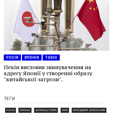
РОСІЯ
ЯПОНІЯ
ТОКІО
Пекін висловив звинувачення на
адресу Японії у створенні образу
"китайської загрози".
ТЕГИ
РОСІЯ
УКРАЇНА
ДОНАЛЬД ТРАМП
КИЇВ
ВОЛОДИМИР ЗЕЛЕНСЬКИЙ