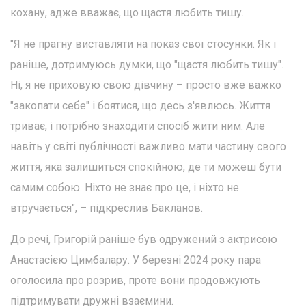
кохану, адже вважає, що щастя любить тишу.
"Я не прагну виставляти на показ свої стосунки. Як і
раніше, дотримуюсь думки, що "щастя любить тишу".
Ні, я не приховую свою дівчину – просто вже важко
"закопати себе" і боятися, що десь з'явлюсь. Життя
триває, і потрібно знаходити спосіб жити ним. Але
навіть у світі публічності важливо мати частину свого
життя, яка залишиться спокійною, де ти можеш бути
самим собою. Ніхто не знає про це, і ніхто не
втручається", – підкреслив Бакланов.
До речі, Григорій раніше був одружений з актрисою
Анастасією Цимбалару. У березні 2024 року пара
оголосила про розрив, проте вони продовжують
підтримувати дружні взаємини.