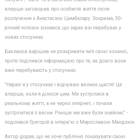
вперше заговорив про особисте життя після
розлучення з Анастасією Цимбалару. Зокрема, 30-
річний чоловік зізнався, що зараз він перебуває у
нових стосунках.
Бакланов вирішив не розкривати ім'я своєї коханої,
проте поділився інформацією про те, як довго вони
вже перебувають у стосунках.
"Наразі я у стосунках і відчуваю велике щастя! Це
вперше, коли я ділюся цим. Ми зустрілися в
реальному житті, а не через інтернет, і почали
зустрічатися з весни. Раніше ми вже були знайомі," -
поділився Григорій в інтерв'ю з Мирославою Мандзюк.
Актор додав, що не хоче публічно показувати свою