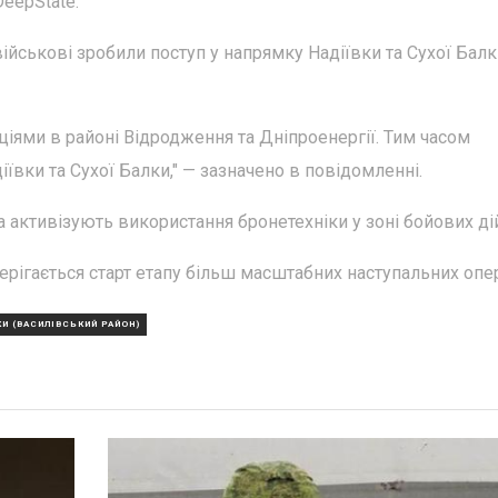
eepState.
військові зробили поступ у напрямку Надіївки та Сухої Балк
ціями в районі Відродження та Дніпроенергії. Тим часом
ївки та Сухої Балки," — зазначено в повідомленні.
 активізують використання бронетехніки у зоні бойових ді
ерігається старт етапу більш масштабних наступальних опер
И (ВАСИЛІВСЬКИЙ РАЙОН)