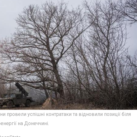
и провели успішні контратаки та відновили позиції біля
енергії на Донеччині.