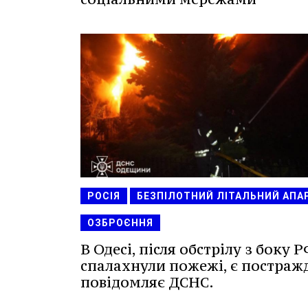
РОСІЯ
БЕЗПІЛОТНИЙ ЛІТАЛЬНИЙ АПА
ОЗБРОЄННЯ
В Одесі, після обстрілу з боку Р
спалахнули пожежі, є постражд
повідомляє ДСНС.