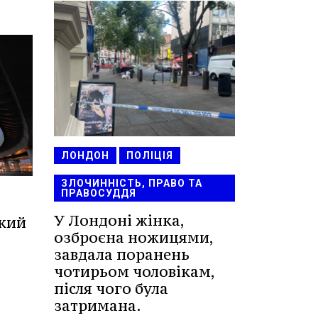
ЛОНДОН
ПОЛІЦІЯ
ЗЛОЧИННІСТЬ, ПРАВО ТА
ПРАВОСУДДЯ
У Лондоні жінка,
ький
озброєна ножицями,
завдала поранень
чотирьом чоловікам,
після чого була
затримана.