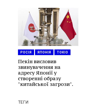
РОСІЯ
ЯПОНІЯ
ТОКІО
Пекін висловив
звинувачення на
адресу Японії у
створенні образу
"китайської загрози".
ТЕГИ