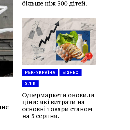
більше ніж 500 дітей.
РБК-УКРАЇНА
БІЗНЕС
ХЛІБ
Супермаркети оновили
ціни: які витрати на
дне
основні товари станом
на 5 серпня.