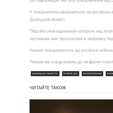
Цю інформацію містить повідомлення від D
У повідомленні зазначається, що російські 
Донецькій області.
"Збройні сили відновили контроль над пози
противник зміг просунутися в напрямку Наді
Раніше повідомлялося, що російські війська
Раніше ми повідомляли, що на фронті спост
ДОНЕЦЬКА ОБЛАСТЬ
БОЙОВІ ДІЇ
БРОНЕТЕХНІКА
БАЛК
ЧИТАЙТЕ ТАКОЖ