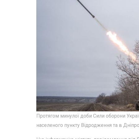
Протягом минулої доби Сили оборони Україн
населеного пункту Відродження та в Дніпро