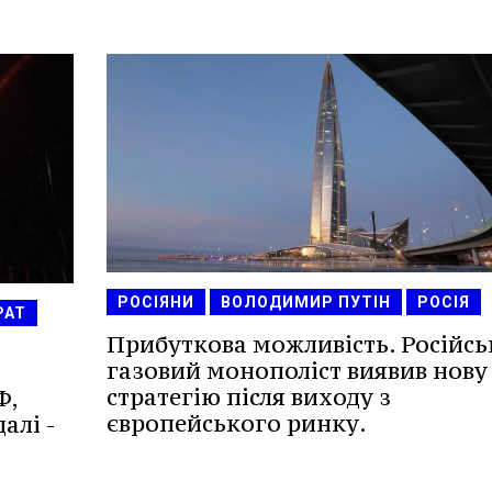
РОСІЯНИ
ВОЛОДИМИР ПУТІН
РОСІЯ
РАТ
Прибуткова можливість. Російс
газовий монополіст виявив нову
стратегію після виходу з
Ф,
європейського ринку.
алі -