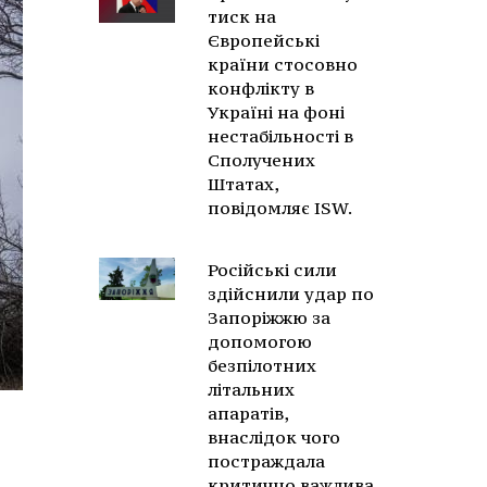
тиск на
Європейські
країни стосовно
конфлікту в
Україні на фоні
нестабільності в
Сполучених
Штатах,
повідомляє ISW.
Російські сили
здійснили удар по
Запоріжжю за
допомогою
безпілотних
літальних
апаратів,
внаслідок чого
постраждала
критично важлива