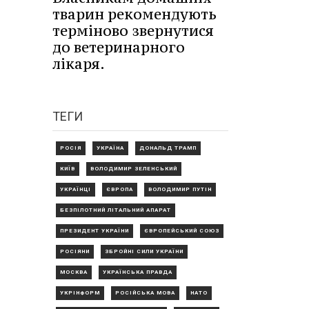
тварин рекомендують
терміново звернутися
до ветеринарного
лікаря.
ТЕГИ
РОСІЯ
УКРАЇНА
ДОНАЛЬД ТРАМП
КИЇВ
ВОЛОДИМИР ЗЕЛЕНСЬКИЙ
УКРАЇНЦІ
ЄВРОПА
ВОЛОДИМИР ПУТІН
БЕЗПІЛОТНИЙ ЛІТАЛЬНИЙ АПАРАТ
ПРЕЗИДЕНТ УКРАЇНИ
ЄВРОПЕЙСЬКИЙ СОЮЗ
РОСІЯНИ
ЗБРОЙНІ СИЛИ УКРАЇНИ
МОСКВА
УКРАЇНСЬКА ПРАВДА
УКРІНФОРМ
РОСІЙСЬКА МОВА
НАТО