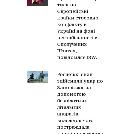
тиск на
Європейські
країни стосовно
конфлікту в
Україні на фоні
нестабільності в
Сполучених
Штатах,
повідомляє ISW.
Російські сили
здійснили удар по
Запоріжжю за
допомогою
безпілотних
літальних
апаратів,
внаслідок чого
постраждала
критично важлива