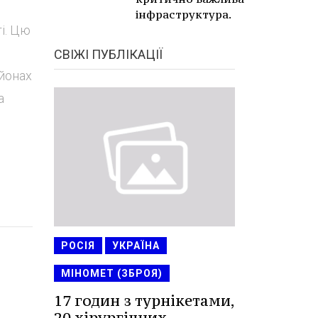
інфраструктура.
і. Цю
СВІЖІ ПУБЛІКАЦІЇ
айонах
а
РОСІЯ
УКРАЇНА
МІНОМЕТ (ЗБРОЯ)
17 годин з турнікетами,
20 хірургічних