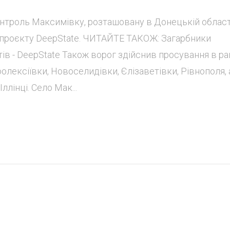
контроль Максимівку, розташовану в Донецькій област
в проєкту DeepState. ЧИТАЙТЕ ТАКОЖ: Загарбники
ів - DeepState Також ворог здійснив просування в р
оолексіївки, Новоселидівки, Єлізаветівки, Рівнополя, 
лінці. Село Мак...