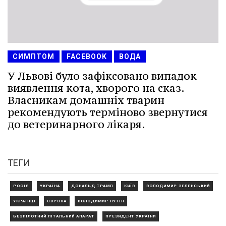
СИМПТОМ
FACEBOOK
ВОДА
У Львові було зафіксовано випадок
виявлення кота, хворого на сказ.
Власникам домашніх тварин
рекомендують терміново звернутися
до ветеринарного лікаря.
ТЕГИ
РОСІЯ
УКРАЇНА
ДОНАЛЬД ТРАМП
КИЇВ
ВОЛОДИМИР ЗЕЛЕНСЬКИЙ
УКРАЇНЦІ
ЄВРОПА
ВОЛОДИМИР ПУТІН
БЕЗПІЛОТНИЙ ЛІТАЛЬНИЙ АПАРАТ
ПРЕЗИДЕНТ УКРАЇНИ