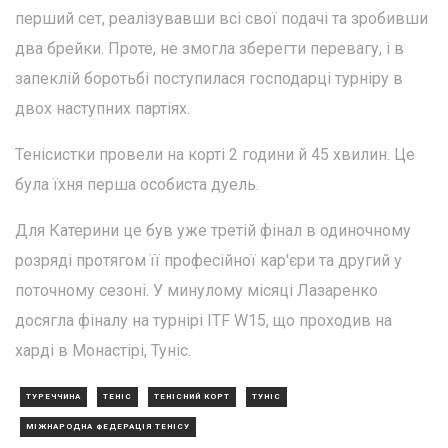
перший сет, реалізувавши всі свої подачі та зробивши
два брейки. Проте, не змогла зберегти перевагу, і в
запеклій боротьбі поступилася господарці турніру в
двох наступних партіях.
Тенісистки провели на корті 2 години й 45 хвилин. Це
була їхня перша особиста дуель.
Для Катерини це був уже третій фінал в одиночному
розряді протягом її професійної кар'єри та другий у
поточному сезоні. У минулому місяці Лазаренко
досягла фіналу на турнірі ITF W15, що проходив на
харді в Монастірі, Туніс.
ТУРЕЧЧИНА
ТЕНІС
ТЕНІСНИЙ КОРТ
ТУНІС
МІЖНАРОДНА ФЕДЕРАЦІЯ ТЕНІСУ