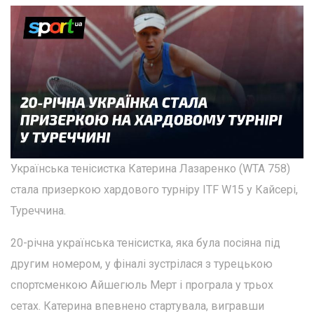
Українська тенісистка Катерина Лазаренко (WTA 758)
стала призеркою хардового турніру ITF W15 у Кайсері,
Туреччина.
20-річна українська тенісистка, яка була посіяна під
другим номером, у фіналі зустрілася з турецькою
спортсменкою Айшегюль Мерт і програла у трьох
сетах. Катерина впевнено стартувала, вигравши