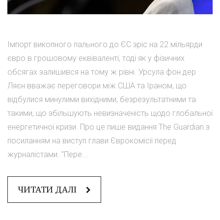
Імпорт викопного пального до ЄС зріс на 22 мільярди
євро в грошовому еквіваленті, тоді як у фізичних
обсягах залишився на тому ж рівні. Урсула фон дер
Ляєн вважає переговори між США та Іраном, що
відбулися минулими вихідними, безрезультатними та
такими, що збільшують невизначеність щодо глобальної
енергетичної кризи. Про це пише видання The Guardian з
посиланням на виступ глави Єврокомісії перед
журналістами. "Пере...
ЧИТАТИ ДАЛІ