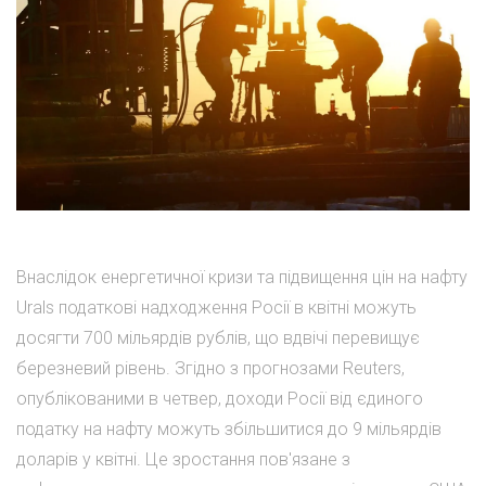
Внаслідок енергетичної кризи та підвищення цін на нафту
Urals податкові надходження Росії в квітні можуть
досягти 700 мільярдів рублів, що вдвічі перевищує
березневий рівень. Згідно з прогнозами Reuters,
опублікованими в четвер, доходи Росії від єдиного
податку на нафту можуть збільшитися до 9 мільярдів
доларів у квітні. Це зростання пов'язане з