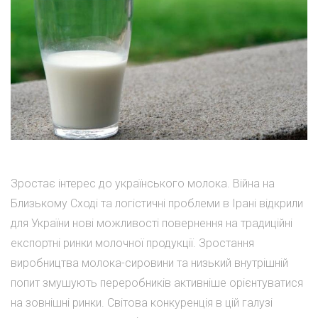
Зростає інтерес до українського молока. Війна на
Близькому Сході та логістичні проблеми в Ірані відкрили
для України нові можливості повернення на традиційні
експортні ринки молочної продукції. Зростання
виробництва молока-сировини та низький внутрішній
попит змушують переробників активніше орієнтуватися
на зовнішні ринки. Світова конкуренція в цій галузі