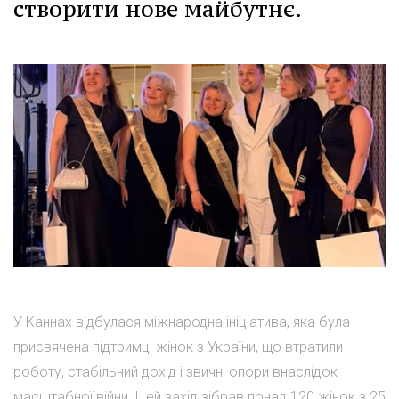
створити нове майбутнє.
У Каннах відбулася міжнародна ініціатива, яка була
присвячена підтримці жінок з України, що втратили
роботу, стабільний дохід і звичні опори внаслідок
масштабної війни. Цей захід зібрав понад 120 жінок з 25