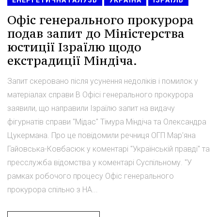
Офіс генерального прокурора
подав запит до Міністерства
юстиції Ізраїлю щодо
екстрадиції Міндіча.
Запит скеровано після усунення недоліків і помилок у
матеріалах справи В Офісі генерального прокурора
заявили, що направили Ізраїлю запит на видачу
фігурнатів справи "Мідас" Тімура Міндіча та Олександра
Цукермана. Про це повідомили речниця ОГП Мар'яна
Гайовська-Ковбасюк у коментарі "Українській правді" та
пресслужба відомства у коментарі Суспільному. "У
рамках робочого процесу Офіс генерального
прокурора спільно з НА...