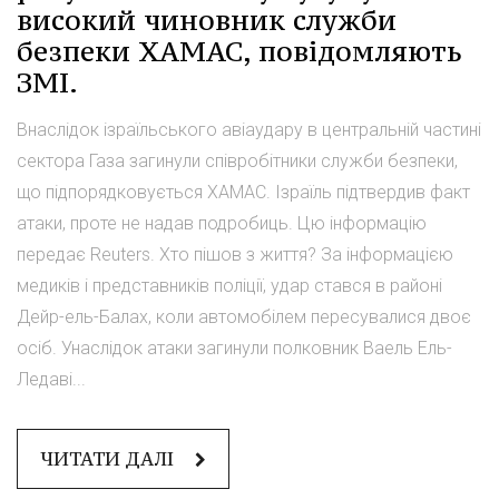
високий чиновник служби
безпеки ХАМАС, повідомляють
ЗМІ.
Внаслідок ізраїльського авіаудару в центральній частині
сектора Газа загинули співробітники служби безпеки,
що підпорядковується ХАМАС. Ізраїль підтвердив факт
атаки, проте не надав подробиць. Цю інформацію
передає Reuters. Хто пішов з життя? За інформацією
медиків і представників поліції, удар стався в районі
Дейр-ель-Балах, коли автомобілем пересувалися двоє
осіб. Унаслідок атаки загинули полковник Ваель Ель-
Ледаві...
ЧИТАТИ ДАЛІ