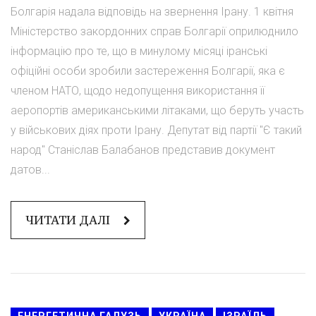
Болгарія надала відповідь на звернення Ірану. 1 квітня
Міністерство закордонних справ Болгарії оприлюднило
інформацію про те, що в минулому місяці іранські
офіційні особи зробили застереження Болгарії, яка є
членом НАТО, щодо недопущення використання її
аеропортів американськими літаками, що беруть участь
у військових діях проти Ірану. Депутат від партії "Є такий
народ" Станіслав Балабанов представив документ
датов...
ЧИТАТИ ДАЛІ
ЕНЕРГЕТИЧНА ГАЛУЗЬ
УКРАЇНА
ІЗРАЇЛЬ