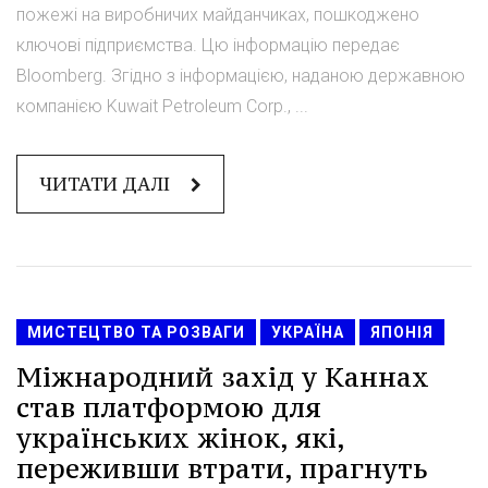
пожежі на виробничих майданчиках, пошкоджено
ключові підприємства. Цю інформацію передає
Bloomberg. Згідно з інформацією, наданою державною
компанією Kuwait Petroleum Corp., ...
ЧИТАТИ ДАЛІ
МИСТЕЦТВО ТА РОЗВАГИ
УКРАЇНА
ЯПОНІЯ
Міжнародний захід у Каннах
став платформою для
українських жінок, які,
переживши втрати, прагнуть