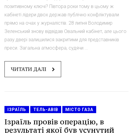
позитивному ключі? Півтора роки тому в цьому ж
кабінеті лідери двох держав публічно конфліктували
прямо на очах у журналістів. 28 липня Володимир
Зеленський знову відвідав Овальний кабінет, але цього
разу двері залишилися закритими для представників
преси. Загальна атмосфера, судячи ...
ЧИТАТИ ДАЛІ
ІЗРАЇЛЬ
ТЕЛЬ-АВІВ
МІСТО ГАЗА
Ізраїль провів операцію, в
результаті якої був усунутий