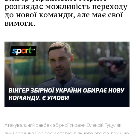
розглядає можливість переходу
до нової команди, але має свої
вимоги.
Атакувальний хавбек збірної України Олексій Гуцуляк,
який залишив Полісся у статусі вільного агента, поки що