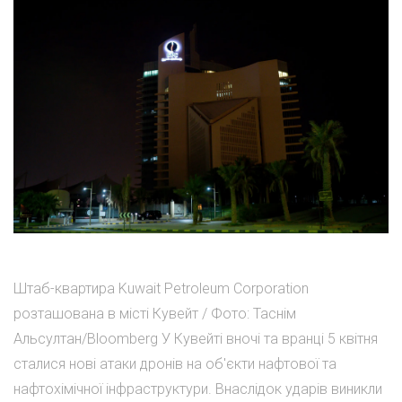
Штаб-квартира Kuwait Petroleum Corporation
розташована в місті Кувейт / Фото: Таснім
Альсултан/Bloomberg У Кувейті вночі та вранці 5 квітня
сталися нові атаки дронів на об'єкти нафтової та
нафтохімічної інфраструктури. Внаслідок ударів виникли