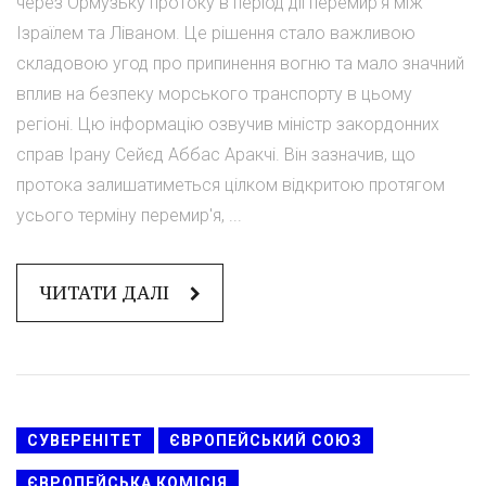
через Ормузьку протоку в період дії перемир'я між
Ізраїлем та Ліваном. Це рішення стало важливою
складовою угод про припинення вогню та мало значний
вплив на безпеку морського транспорту в цьому
регіоні. Цю інформацію озвучив міністр закордонних
справ Ірану Сейєд Аббас Аракчі. Він зазначив, що
протока залишатиметься цілком відкритою протягом
усього терміну перемир'я, ...
ЧИТАТИ ДАЛІ
СУВЕРЕНІТЕТ
ЄВРОПЕЙСЬКИЙ СОЮЗ
ЄВРОПЕЙСЬКА КОМІСІЯ