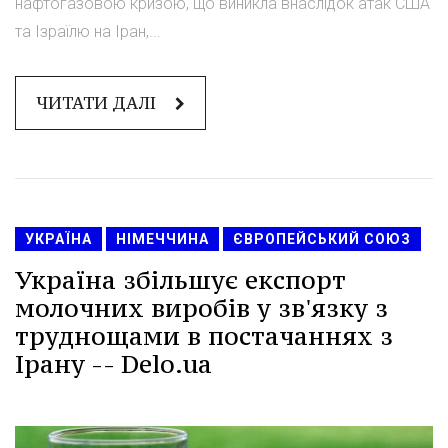
нафтогазовою кризою, що виникла внаслідок атак США
та Ізраїлю на Іран,...
ЧИТАТИ ДАЛІ
УКРАЇНА
НІМЕЧЧИНА
ЄВРОПЕЙСЬКИЙ СОЮЗ
Україна збільшує експорт
молочних виробів у зв'язку з
труднощами в постачаннях з
Ірану -- Delo.ua