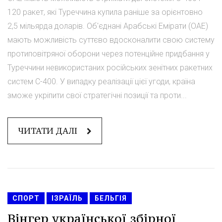
120 ракет, які Туреччина купила раніше за орієнтовно
2,5 мільярда доларів. Об'єднані Арабські Емірати (ОАЕ)
мають можливість суттєво вдосконалити свою систему
протиповітряної оборони через потенційне придбання у
Туреччини невикористаних російських зенітних ракетних
систем С-400. У випадку реалізації цієї угоди, країна
зможе укріпити свої стратегічні позиції та проти...
ЧИТАТИ ДАЛІ
СПОРТ
ІЗРАЇЛЬ
БЕЛЬГІЯ
Вінгер української збірної