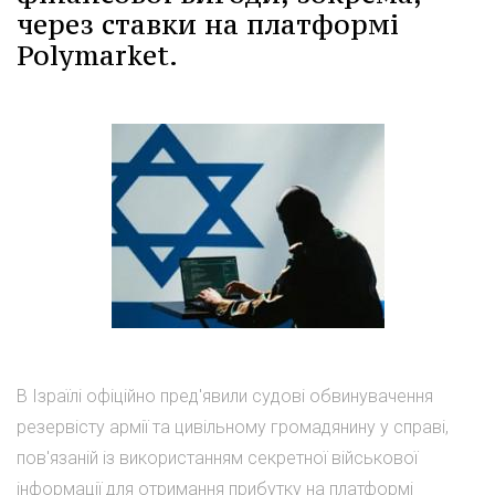
через ставки на платформі
Polymarket.
В Ізраїлі офіційно пред'явили судові обвинувачення
резервісту армії та цивільному громадянину у справі,
пов'язаній із використанням секретної військової
інформації для отримання прибутку на платформі