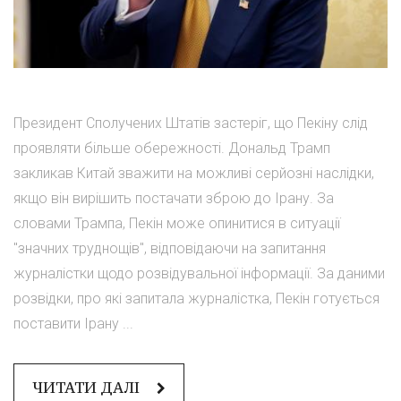
Президент Сполучених Штатів застеріг, що Пекіну слід
проявляти більше обережності. Дональд Трамп
закликав Китай зважити на можливі серйозні наслідки,
якщо він вирішить постачати зброю до Ірану. За
словами Трампа, Пекін може опинитися в ситуації
"значних труднощів", відповідаючи на запитання
журналістки щодо розвідувальної інформації. За даними
розвідки, про які запитала журналістка, Пекін готується
поставити Ірану ...
ЧИТАТИ ДАЛІ