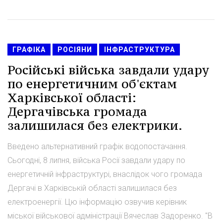
ГРАФІКА
РОСІЯНИ
ІНФРАСТРУКТУРА
Російські війська завдали удару
по енергетичним об'єктам
Харківської області:
Дергачівська громада
залишилася без електрики.
Введено альтернативний графік водопостачання.
Сьогодні, 8 липня, війська Росії завдали удару по
енергетичній інфраструктурі, внаслідок чого громада
Дергачі в Харківській області залишилася без
електроенергії. Цю інформацію озвучив керівник
міської військової адміністрації Вячеслав Задоренко. "В