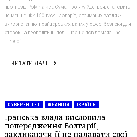
прогнозів Polymarket. Сума, про яку йдеться, становить
не менше ніж 160 тисяч доларів, отриманих завдяки
використанню інсайдерських даних у сфері безпеки для
ставок на геополітичні події. Про це повідомляє The
Time of ...
ЧИТАТИ ДАЛІ
СУВЕРЕНІТЕТ
ФРАНЦІЯ
ІЗРАЇЛЬ
Іранська влада висловила
попередження Болгарії,
закликаючи її не надавати свої