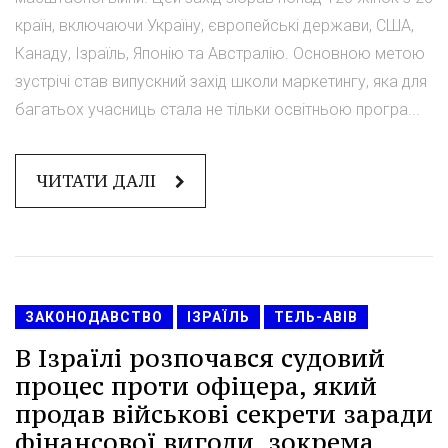
країн, включаючи Україну, європейські держави, США,
Канаду, Ізраїль, Японію та Австралію. Основною метою
зустрічі став випускний захід школи маркетингу, яка для
багатьох учасниць стала не тільки освітньою програ...
ЧИТАТИ ДАЛІ
ЗАКОНОДАВСТВО
ІЗРАЇЛЬ
ТЕЛЬ-АВІВ
В Ізраїлі розпочався судовий
процес проти офіцера, який
продав військові секрети заради
фінансової вигоди, зокрема,