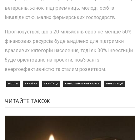
ветеранів, жінок-підприємниць, молоді, осіб із
інвалідністю, малих фермерських господарств.
Прогнозується, що з 20 мільйонів євро не менше 50%
фінансових ресурсів буде виділено для підтримки
вразливих категорій населення, тоді як 30% інвестицій
буде орієнтовано на проєкти, пов'язані з
енергоефективністю та сталим розвитком.
РОСІЯ
УКРАЇНА
УКРАЇНЦІ
ЄВРОПЕЙСЬКИЙ СОЮЗ
ІНВЕСТИЦІЇ
ЧИТАЙТЕ ТАКОЖ