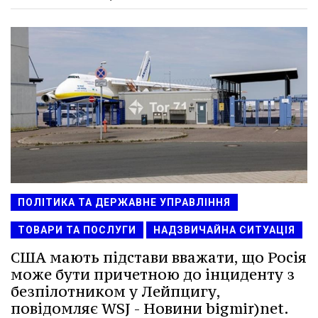
ПОЛІТИКА ТА ДЕРЖАВНЕ УПРАВЛІННЯ
ТОВАРИ ТА ПОСЛУГИ
НАДЗВИЧАЙНА СИТУАЦІЯ
США мають підстави вважати, що Росія
може бути причетною до інциденту з
безпілотником у Лейпцигу,
повідомляє WSJ - Новини bigmir)net.