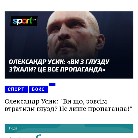
СПОРТ
БОКС
Олександр Усик: "Ви що, зовсім
втратили глузд? Це лише пропаганда!"