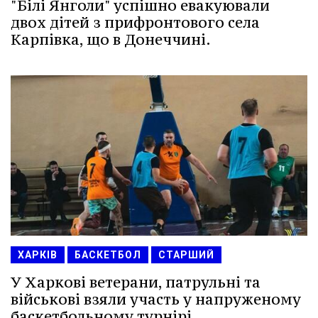
"Білі Янголи" успішно евакуювали
двох дітей з прифронтового села
Карпівка, що в Донеччині.
ХАРКІВ
БАСКЕТБОЛ
СТАРШИЙ
У Харкові ветерани, патрульні та
військові взяли участь у напруженому
баскетбольному турнірі.