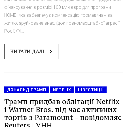
фінансування в розмірі 100 млн євро для програми
HOME, яка забезпечує компенсацію громадянам за
житло, зруйноване внаслідок повномасштабної агресії
Росії; Фі...
ЧИТАТИ ДАЛІ
ДОНАЛЬД ТРАМП
NETFLIX
ІНВЕСТИЦІЇ
Трамп придбав облігації Netflix
і Warner Bros. під час активних
торгів з Paramount - повідомляє
Reuters | УНН