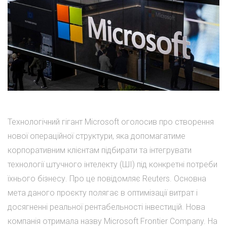
Технологічний гігант Microsoft оголосив про створення
нової операційної структури, яка допомагатиме
корпоративним клієнтам підбирати та інтегрувати
технології штучного інтелекту (ШІ) під конкретні потреби
їхнього бізнесу. Про це повідомляє Reuters. Основна
мета даного проєкту полягає в оптимізації витрат і
досягненні реальної рентабельності інвестицій. Нова
компанія отримала назву Microsoft Frontier Company. На