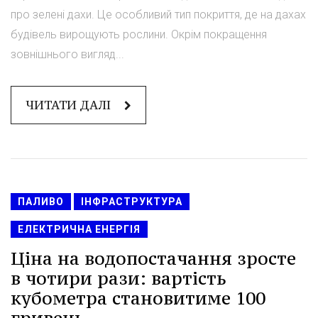
про зелені дахи. Це особливий тип покриття, де на дахах
будівель вирощують рослини. Окрім покращення
зовнішнього вигляд...
ЧИТАТИ ДАЛІ
ПАЛИВО
ІНФРАСТРУКТУРА
ЕЛЕКТРИЧНА ЕНЕРГІЯ
Ціна на водопостачання зросте
в чотири рази: вартість
кубометра становитиме 100
гривень.