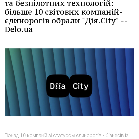
та безпілотних технологій:
більше 10 світових компаній-
єдинорогів обрали "Дія.City" --
Delo.ua
Понад 10 компаній зі статусом єдинорогів - бізнесів із