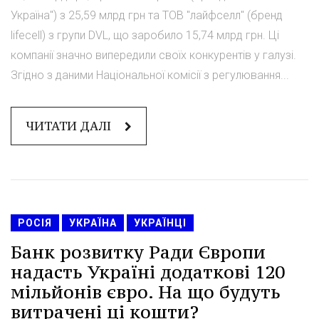
Україна") з 25,59 млрд грн та ТОВ "лайфселл" (бренд
lifecell) з групи DVL, що заробило 15,74 млрд грн. Ці
компанії значно випередили своїх конкурентів у галузі.
Згідно з даними Національної комісії з регулювання...
ЧИТАТИ ДАЛІ
РОСІЯ
УКРАЇНА
УКРАЇНЦІ
Банк розвитку Ради Європи
надасть Україні додаткові 120
мільйонів євро. На що будуть
витрачені ці кошти?