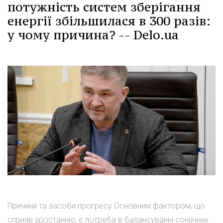
потужність систем зберігання
енергії збільшилася в 300 разів:
у чому причина? -- Delo.ua
Причини та засоби прогресу Основним фактором, що
сприяв зростанню, є потреба в балансуванні сонячних