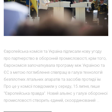
Європейська комісія та Україна підписали нову угоду
про партнерство в оборонній промисловості; крім того,
Єврокомісія започаткувала програму між Україною та
ЄС з метою поглиблення співпраці в галузі технологій
безпілотних літальних апаратів та засобів протидії їм.
Про це у комісії повідомили у середу, 15 липня, пише
"Європейська правда". Новий альянс у галузі оборонної
промисловості створить єдиний, скоординований ...