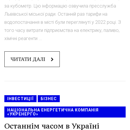
за кубометр. Цю інформацію озвучила пресслужба
Львівської міської ради. Останній раз тарифи на
водопостачання в місті були переглянуті у 2022 році. З
того часу витрати підприємства на електрику, паливо,
хімічні реагенти ...
ЧИТАТИ ДАЛІ
ІНВЕСТИЦІЇ
БІЗНЕС
НАЦІОНАЛЬНА ЕНЕРГЕТИЧНА КОМПАНІЯ
«УКРЕНЕРГО»
Останнім часом в Україні