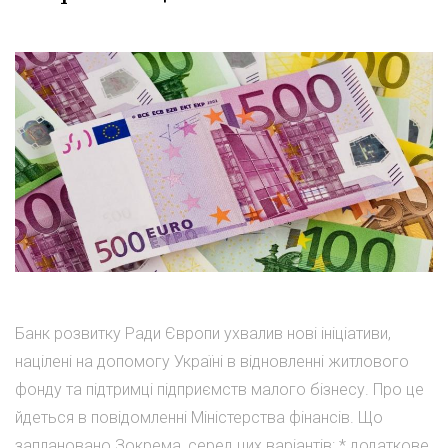
Банк розвитку Ради Європи ухвалив нові ініціативи,
націлені на допомогу Україні в відновленні житлового
фонду та підтримці підприємств малого бізнесу. Про це
йдеться в повідомленні Міністерства фінансів. Що
заплановано Зокрема, серед цих варіантів: * додаткове