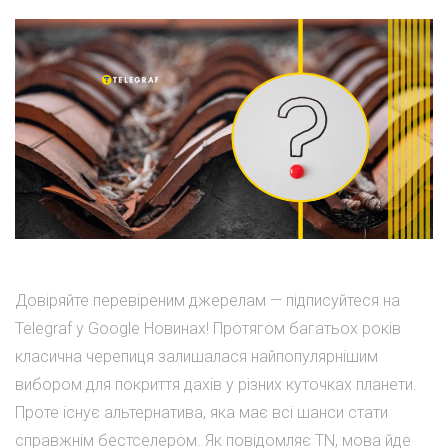
Довіряйте перевіреним джерелам — підписуйтеся на
Telegraf у Google Новинах! Протягом багатьох років
класична черепиця залишалася найпопулярнішим
вибором для покриття дахів у різних куточках планети.
Проте існує альтернатива, яка має всі шанси стати
справжнім бестселером. Як повідомляє TN, мова йде