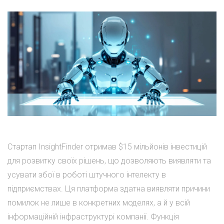
Стартап InsightFinder отримав $15 мільйонів інвестицій
для розвитку своїх рішень, що дозволяють виявляти та
усувати збої в роботі штучного інтелекту в
підприємствах. Ця платформа здатна виявляти причини
помилок не лише в конкретних моделях, а й у всій
інформаційній інфраструктурі компанії. Функція