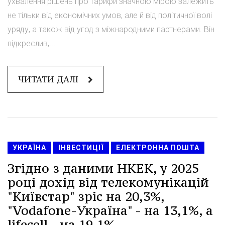
ухвалення рішень про тарифи значною мірою залежить
не тільки від економічних умов, але й від політичної волі
уряду, а також від угод з міжнародними партнерами. Він
підкреслив,...
ЧИТАТИ ДАЛІ
УКРАЇНА
ІНВЕСТИЦІЇ
ЕЛЕКТРОННА ПОШТА
Згідно з даними НКЕК, у 2025
році дохід від телекомунікацій
"Київстар" зріс на 20,3%,
"Vodafone-Україна" - на 13,1%, а
lifecell - на 19,1%.