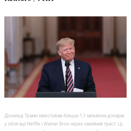
Дональд Трамп інвестував більше 1,1 мільйона доларів
у облігації Netflix і Warner Bros через сімейний траст. Ці