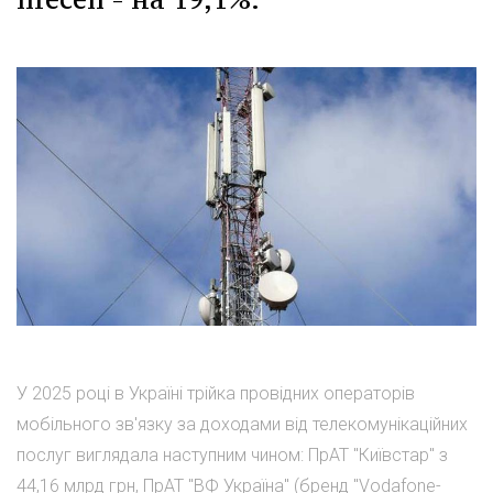
У 2025 році в Україні трійка провідних операторів
мобільного зв'язку за доходами від телекомунікаційних
послуг виглядала наступним чином: ПрАТ "Київстар" з
44,16 млрд грн, ПрАТ "ВФ Україна" (бренд "Vodafone-