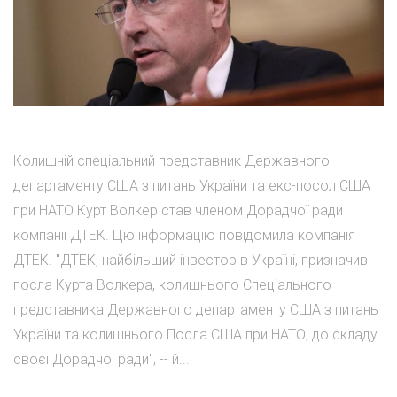
Колишній спеціальний представник Державного
департаменту США з питань України та екс-посол США
при НАТО Курт Волкер став членом Дорадчої ради
компанії ДТЕК. Цю інформацію повідомила компанія
ДТЕК. "ДТЕК, найбільший інвестор в Україні, призначив
посла Курта Волкера, колишнього Спеціального
представника Державного департаменту США з питань
України та колишнього Посла США при НАТО, до складу
своєї Дорадчої ради", -- й...