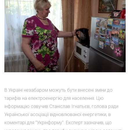
В Україні незабаром можуть бути внесені зміни до
тарифів на електроенергію для населення. Цю
інформацію озвучив Станіслав Ігнатьєв, голова ради
Української асоціації відновлюваної енергетики, в
коментарі для "Укрінформу". Експерт зазначив, що