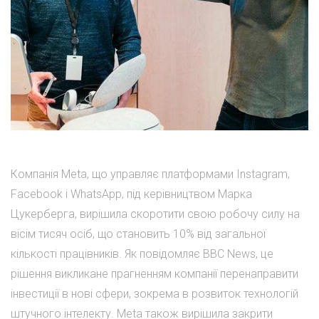
Компанія Meta, що управляє платформами Instagram,
Facebook і WhatsApp, під керівництвом Марка
Цукерберга, вирішила скоротити свою робочу силу на
вісім тисяч осіб, що становить 10% від загальної
кількості працівників. Як повідомляє ВВС News, це
рішення викликане прагненням компанії перенаправити
інвестиції в нові сфери, зокрема в розвиток технологій
штучного інтелекту. Meta також вирішила закрити