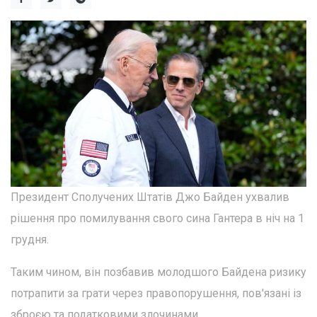
Президент Сполучених Штатів Джо Байден ухвалив
рішення про помилування свого сина Гантера в ніч на 1
грудня.
Таким чином, він позбавив молодшого Байдена ризику
потрапити за грати через правопорушення, пов'язані із
зброєю та податковими злочинами.