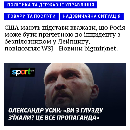
ПОЛІТИКА ТА ДЕРЖАВНЕ УПРАВЛІННЯ
ТОВАРИ ТА ПОСЛУГИ
НАДЗВИЧАЙНА СИТУАЦІЯ
США мають підстави вважати, що Росія
може бути причетною до інциденту з
безпілотником у Лейпцигу,
повідомляє WSJ - Новини bigmir)net.