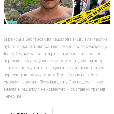
Українська блогерка Єва Мішалова знову з'явилася на
публіці вперше після трагічної смерті свого бойфренда
Ігоря Комарова. Вона вирішила розповісти про свої
переживання у соціальних мережах, відкривши нову
главу у своєму житті та поділившись, як намагається
пережити цю важку втрату. Про це вона написала
своєму Instagram. Після інциденту Єва на довгий час
зникла з медіаполя, не коментуючи обставини трагедії.
Тепер же...