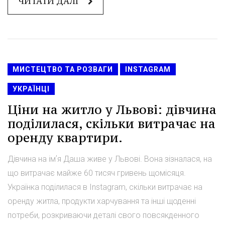
ЧИТАТИ ДАЛІ
МИСТЕЦТВО ТА РОЗВАГИ
INSTAGRAM
УКРАЇНЦІ
Ціни на житло у Львові: дівчина
поділилася, скільки витрачає на
оренду квартири.
Дівчина на імʼя Даша живе у Львові. Вона зізналася, на
що витрачає майже 60 тисяч гривень щомісяця.
Українка поділилася в Instagram, скільки витрачає на
оренду житла, продукти харчування та інші щоденні
потреби, розкриваючи деталі свого повсякденного