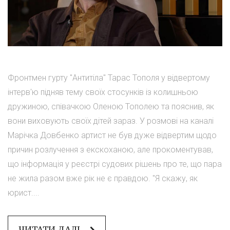
Фронтмен гурту "Антитіла" Тарас Тополя у відвертому
інтерв'ю підняв тему своїх стосунків із колишньою
дружиною, співачкою Оленою Тополею та пояснив, як
вони виховують своїх дітей зараз. У розмові на каналі
Марічка Довбенко артист не був дуже відвертим щодо
причин розлучення з екскоханою, але прокоментував,
що інформація у реєстрі судових рішень про те, що пара
не жила разом вже рік не є правдою. "Я скажу, як
юрист....
ЧИТАТИ ДАЛІ