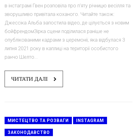
в інстаграмі Гвен розповіла про п'яту річницю весілля та
зворушливо привітала коханого. Читайте також:
Джессіка Альба запостила відео, де цілується з новим
бойфрендомЗірка сцени поділилася раніше не
опублікованими кадрами з церемонії, яка відбулася 3
липня 2021 року в каплиці на території особистого
ранчо Шелто...
ЧИТАТИ ДАЛІ
МИСТЕЦТВО ТА РОЗВАГИ
INSTAGRAM
ЗАКОНОДАВСТВО