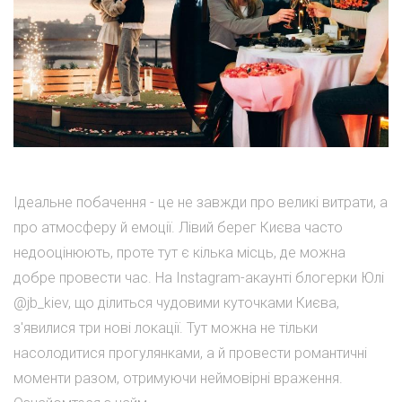
Ідеальне побачення - це не завжди про великі витрати, а
про атмосферу й емоції. Лівий берег Києва часто
недооцінюють, проте тут є кілька місць, де можна
добре провести час. На Instagram-акаунті блогерки Юлі
@jb_kiev, що ділиться чудовими куточками Києва,
з'явилися три нові локації. Тут можна не тільки
насолодитися прогулянками, а й провести романтичні
моменти разом, отримуючи неймовірні враження.