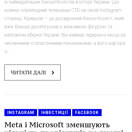
із найвидатніших баскетболістів в історії України. Цю
новину оприлюднив телеканал СТБ на своїй Instagram-
сторінці. Кравцов — це досвідчений баскетболіст, який
вже більше десяти років є важливою фігурою та
капітаном збірної України. Він займає лідируючі місця за
численними статистичними показниками, а його кар'єра
о...
ЧИТАТИ ДАЛІ
INSTAGRAM
ІНВЕСТИЦІЇ
FACEBOOK
Meta і Microsoft зменшують