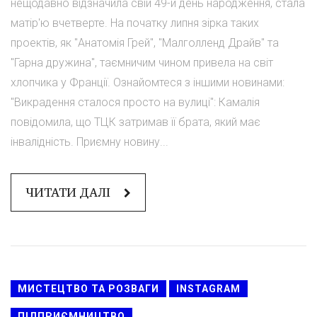
нещодавно відзначила свій 49-й день народження, стала
матір'ю вчетверте. На початку липня зірка таких
проектів, як "Анатомія Грей", "Малголленд Драйв" та
"Гарна дружина", таємничим чином привела на світ
хлопчика у Франції. Ознайомтеся з іншими новинами:
"Викрадення сталося просто на вулиці": Камалія
повідомила, що ТЦК затримав її брата, який має
інвалідність. Приємну новину...
ЧИТАТИ ДАЛІ
МИСТЕЦТВО ТА РОЗВАГИ
INSTAGRAM
ПІДПРИЄМНИЦТВО