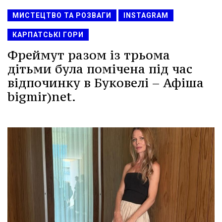
МИСТЕЦТВО ТА РОЗВАГИ
INSTAGRAM
КАРПАТСЬКІ ГОРИ
Фреймут разом із трьома
дітьми була помічена під час
відпочинку в Буковелі – Афіша
bigmir)net.