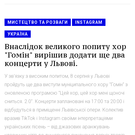
МИСТЕЦТВО ТА РОЗВАГИ
INSTAGRAM
УКРАЇНА
Внаслідок великого попиту хор
"Гомін" вирішив додати ще два
концерти у Львові.
У зв'язку з високим попитом, 8 серпня у Львові
пройдуть ще два виступи муніципального хору "Гомін" з
оновленою програмою "Цей хор, цей хор мені щоночі
сниться. 2.0". Концерти заплановані на 17:00 та 20:00 і
відбудуться в приміщенні Львівської опери. Колектив
вразив TikTok і Instagram своїми інтерпретаціями
українських пісень – від джазових аранжувань