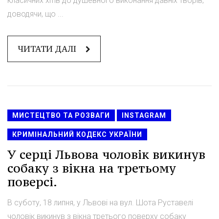
класичних хітів до душевного виконання давніх творів,
доводячи, що ...
ЧИТАТИ ДАЛІ
МИСТЕЦТВО ТА РОЗВАГИ
INSTAGRAM
КРИМІНАЛЬНИЙ КОДЕКС УКРАЇНИ
У серці Львова чоловік викинув
собаку з вікна на третьому
поверсі.
В суботу, 18 липня, у Львові на вул. Шота Руставелі
чоловік викинув з вікна третього поверху собаку