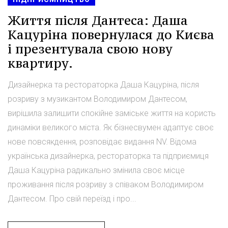
Життя після Дантеса: Даша
Кацуріна повернулася до Києва
і презентувала свою нову
квартиру.
Дизайнерка та рестораторка Даша Кацуріна, після
розриву з музикантом Володимиром Дантесом,
вирішила залишити спокійне заміське життя на користь
динаміки великого міста. Як бізнесвумен адаптує своє
нове повсякдення, розповідає видання NV. Відома
українська дизайнерка, рестораторка та підприємиця
Даша Кацуріна радикально змінила своє місце
проживання після розриву з співаком Володимиром
Дантесом. Про свій переїзд і про...