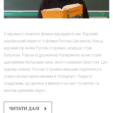
У відомого вчителя фізики народився син. Відомий
український педагог з фізики Руслан Циганков, більш
відомий під ім'ям Руслан Ігоревич, вперше став
батьком. Разом із дружиною Катериною вони стали
щасливими батьками сина, якого назвали Орестом. Цю
чудову новину Руслан Ігоревич вирішив поділитися з
усіма своїми підписниками в Instagram. Педагог
повідомив, що дитина з'явилася на світ 16 квітня, та
виклав щемливе відео...
ЧИТАТИ ДАЛІ