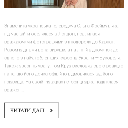
Знаменита українська телеведуча Ольга Фреймут, яка
під час війни оселилася в Лондоні, поділилася
вражаючими фотографіями з її подорожі до Карпат.
Разом із дітьми вона вирушила на літній відпочинок до
одного з найулюбленіших курортів України — Буковеля.
Також зверніть увагу: Том Круз висловив свою реакцію
на те, що його дочка офіційно відмовилася від його
прізвища. На своїй Instagram-сторінці зірка поділилася
вражен...
ЧИТАТИ ДАЛІ