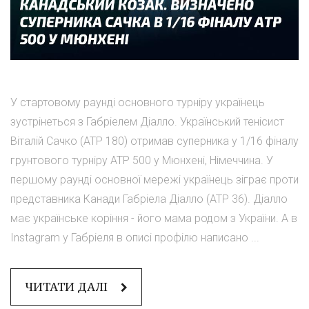
У стартовому раунді основного турніру українець
зустрінеться з Габріелем Діалло. Український тенісист
Віталій Сачко (АТР 180) отримав суперника у 1/16 фіналу
грунтового турніру АТР 500 у Мюнхені, Німеччина. У
першому раунді основної мережі українець зіграє проти
представника Канади Габріела Діалло (АТР 36). Діалло
має українське коріння - його мама родом з України. А в
Instagram у Габріеля в описі профілю написано ...
ЧИТАТИ ДАЛІ