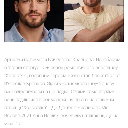
Артистки підтримали В'ячеслава Кравцова. Незабаром
в Україні стартує 15-й сезон романтичного реалітішоу
"Холостяк", головним героєм якого став баскетболіст
В'ячеслав Кравцов. Зірки українського шоу-бізнесу
вже відреагували на цю подію. Своїми коментарями
вони поділилися в соцмережі Instagram, на офіційній
сторінці "Холостяка". "Де Дантес?" - написала Міс
Всесвіт 2021 Анна Неплях, вочевидь натякаючи, що на
місці гол...