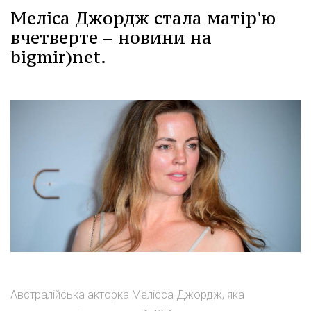
Меліса Джордж стала матір'ю
вчетверте – новини на
bigmir)net.
Австралійська акторка Мелісса Джордж, яка