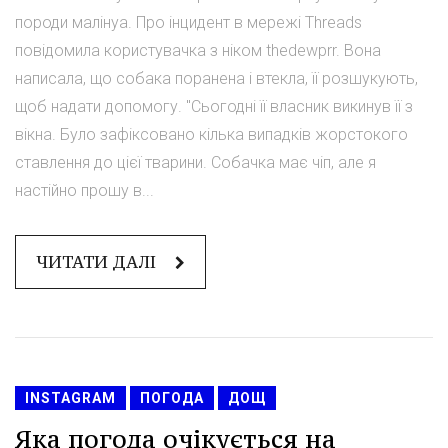
породи малінуа. Про інцидент в мережі Threads
повідомила користувачка з ніком thedewprr. Вона
написала, що собака поранена і втекла, її розшукують,
щоб надати допомогу. "Сьогодні її власник викинув її з
вікна. Було зафіксовано кілька випадків жорстокого
ставлення до цієї тварини. Собачка має чіп, але я
настійно прошу в...
ЧИТАТИ ДАЛІ
INSTAGRAM
ПОГОДА
ДОЩ
Яка погода очікується на