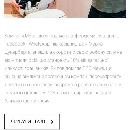
Компанія Meta, що управляє платформами Instagram,
Facebook і WhatsApp, під керівництвом Марка
Цукерберга, вирішила скоротити свою робочу силу на
вісім тисяч осіб, що становить 10% від загальної
кількості працівників. Як повідомляє ВВС News, це
рішення викликане прагненням компанії перенаправити
інвестиції в нові сфери, зокрема в розвиток технологій
штучного інтелекту. Meta також вирішила закрити
близько шести тисяч...
ЧИТАТИ ДАЛІ