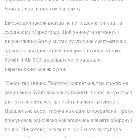
бригад лише в одному напрямку.
Військовий також вказав на погіршення ситуації в
сусідньому Мирнограді. Щоб уникнути затяжних і
виснажливих боїв у містах, противник систематично
здійснює авіаційні атаки, використовуючи потужні
бомби ФАБ-300, внаслідок чого квартали
перетворюються на руїни.
"Район так званих "Висоток" сиплеться, там просто не
залишають будівлям шансу вижити. Ворог не грається,
він тупо зносить усе, що стоїть на його траєкторії.
Паралельно ворог тиснув на східні мікрорайони і трохи
просунувся, одночасно намагаючись зламати оборону і
по лінії "Висоток", і з флангів, щоб місто поступово