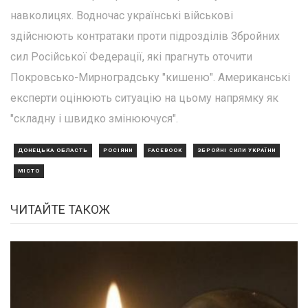
навколицях. Водночас українські військові
здійснюють контратаки проти підрозділів Збройних
сил Російської Федерації, які прагнуть оточити
Покровсько-Мирноградську "кишеню". Американські
експерти оцінюють ситуацію на цьому напрямку як
"складну і швидко змінюючуся".
ДОНЕЦЬКА ОБЛАСТЬ
РОСІЯНИ
FACEBOOK
ЗБРОЙНІ СИЛИ УКРАЇНИ
МІСТО
ЧИТАЙТЕ ТАКОЖ