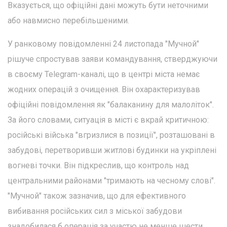
Вказується, що офіційні дані можуть бути неточними
або навмисно перебільшеними.
У ранковому повідомленні 24 листопада "Мучной"
рішуче спростував заяви командування, стверджуючи
в своєму Telegram-каналі, що в центрі міста немає
жодних операцій з очищення. Він охарактеризував
офіційні повідомлення як "балаканину для малоліток".
За його словами, ситуація в місті є вкрай критичною:
російські війська "вгризлися в позиції", розташовані в
забудові, перетворивши житлові будинки на укріплені
вогневі точки. Він підкреслив, що контроль над
центральними районами "тримають на чесному слові".
"Мучной" також зазначив, що для ефективного
вибивання російських сил з міської забудови
знадобилася б операція за участю не менше шести