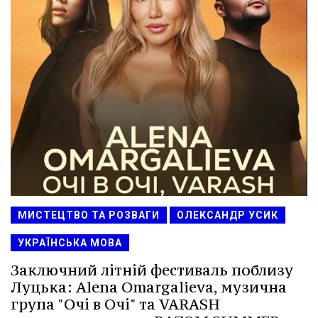
МИСТЕЦТВО ТА РОЗВАГИ
ОЛЕКСАНДР УСИК
УКРАЇНСЬКА МОВА
Заключний літній фестиваль поблизу
Луцька: Alena Omargalieva, музична
група "Очі в Очі" та VARASH