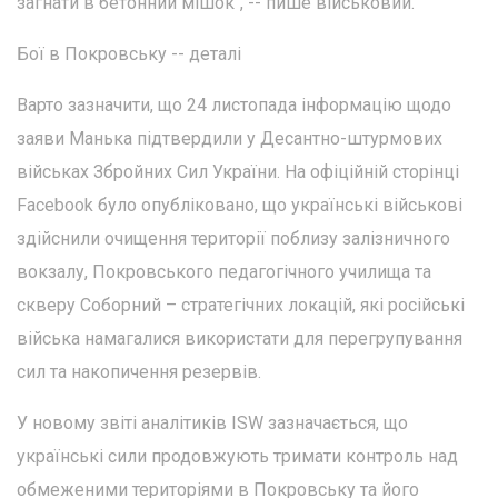
загнати в бетонний мішок", -- пише військовий.
Бої в Покровську -- деталі
Варто зазначити, що 24 листопада інформацію щодо
заяви Манька підтвердили у Десантно-штурмових
військах Збройних Сил України. На офіційній сторінці
Facebook було опубліковано, що українські військові
здійснили очищення території поблизу залізничного
вокзалу, Покровського педагогічного училища та
скверу Соборний – стратегічних локацій, які російські
війська намагалися використати для перегрупування
сил та накопичення резервів.
У новому звіті аналітиків ISW зазначається, що
українські сили продовжують тримати контроль над
обмеженими територіями в Покровську та його