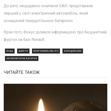
До речі, нещодавно компанія SAIC представила
перший у світі електричний автомобіль, який
оснащений твердотільною батареєю.
Крім того, Фокус ділився інформацією про бюджетний
фургон на базі Renault.
ВОДА
ДВИГУН
МІКРОХВИЛЬОВА ПІЧ
ХОЛОДИЛЬНИК
АКУМУЛЯТОРНА БАТАРЕЯ
ЧИТАЙТЕ ТАКОЖ