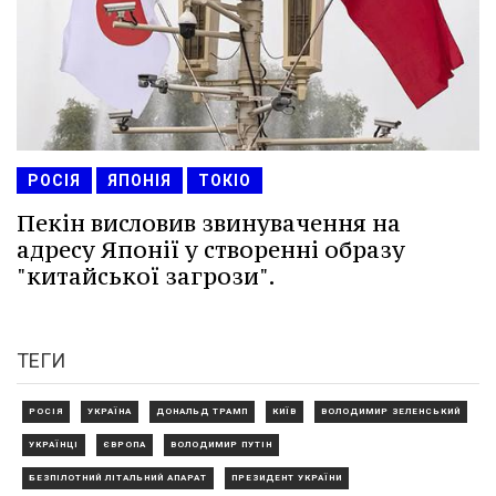
РОСІЯ
ЯПОНІЯ
ТОКІО
Пекін висловив звинувачення на
адресу Японії у створенні образу
"китайської загрози".
ТЕГИ
РОСІЯ
УКРАЇНА
ДОНАЛЬД ТРАМП
КИЇВ
ВОЛОДИМИР ЗЕЛЕНСЬКИЙ
УКРАЇНЦІ
ЄВРОПА
ВОЛОДИМИР ПУТІН
БЕЗПІЛОТНИЙ ЛІТАЛЬНИЙ АПАРАТ
ПРЕЗИДЕНТ УКРАЇНИ