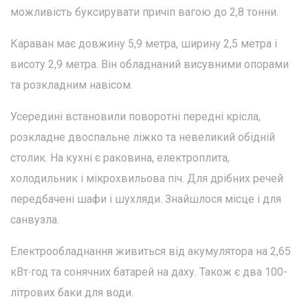
можливість буксирувати причіп вагою до 2,8 тонни.
Караван має довжину 5,9 метра, ширину 2,5 метра і
висоту 2,9 метра. Він обладнаний висувними опорами
та розкладним навісом.
Усередині встановили поворотні передні крісла,
розкладне двоспальне ліжко та невеликий обідній
столик. На кухні є раковина, електроплита,
холодильник і мікрохвильова піч. Для дрібних речей
передбачені шафи і шухляди. Знайшлося місце і для
санвузла.
Електрообладнання живиться від акумулятора на 2,65
кВт∙год та сонячних батарей на даху. Також є два 100-
літрових баки для води.