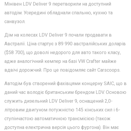
Мінівен LDV Deliver 9 перетворили на доступний
автодім. Усередині обладнали спальню, кухню та
санвузол.
Дім на колесах LDV Deliver 9 почали продавати в
Австралії. Ціна стартує з 89 990 австралійських доларів
($58 700), що доволі недорого для авто такого класу,
адже аналогічний кемпер на базі VW Crafter майже
вдвічі дорожчий. Про це повідомляє сайт Carscoops.
Автодім був створений фахівцями концерну SAIC, що в
даний час володіє британським брендом LDV. Основою
служить дизельний LDV Deliver 9, оснащений 2,0-
літровим двигуном потужністю 145 кінських сил і 6-
ступінчастою автоматичною трансмісією (також
доступна електрична версія цього фургона). Він має