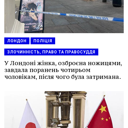
ЛОНДОН
ПОЛІЦІЯ
ЗЛОЧИННІСТЬ, ПРАВО ТА ПРАВОСУДДЯ
У Лондоні жінка, озброєна ножицями,
завдала поранень чотирьом
чоловікам, після чого була затримана.