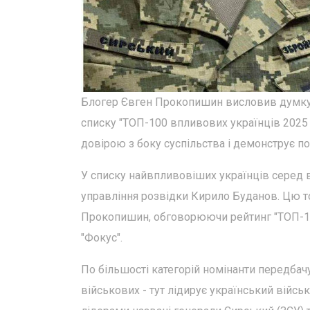
Блогер Євген Прокопишин висловив думку,
списку "ТОП-100 впливових українців 2025 
довірою з боку суспільства і демонструє по
У списку найвпливовіших українців серед 
управління розвідки Кирило Буданов. Цю т
Прокопишин, обговорюючи рейтинг "ТОП-10
"Фокус".
По більшості категорій номінанти передбачу
військових - тут лідирує український війс