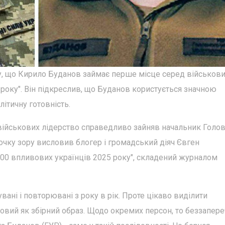
 що Кирило Буданов займає перше місце серед військови
року". Він підкреслив, що Буданов користується значною
літичну готовність.
військових лідерство справедливо зайняв начальник Голо
очку зору висловив блогер і громадський діяч Євген
0 впливових українців 2025 року", складений журналом
вані і повторювані з року в рік. Проте цікаво виділити
ьковий як збірний образ. Щодо окремих персон, то беззапер