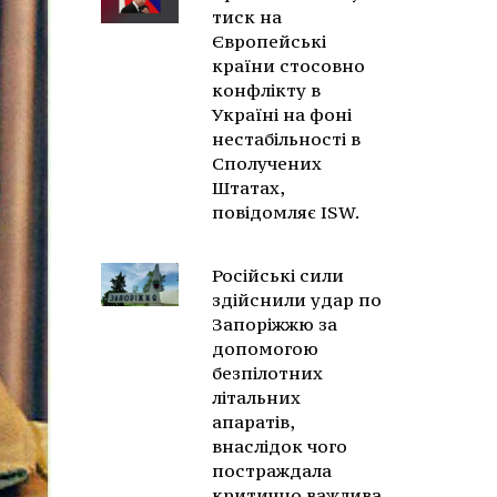
тиск на
Європейські
країни стосовно
конфлікту в
Україні на фоні
нестабільності в
Сполучених
Штатах,
повідомляє ISW.
Російські сили
здійснили удар по
Запоріжжю за
допомогою
безпілотних
літальних
апаратів,
внаслідок чого
постраждала
критично важлива