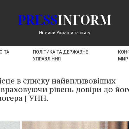
PRESS
INFORM
Новини України та світу
О ТА
ПОЛІТИКА ТА ДЕРЖАВНЕ
КОНФ
УПРАВЛІННЯ
МИР
ісце в списку найвпливовіших
 враховуючи рівень довіри до йог
логера | УНН.