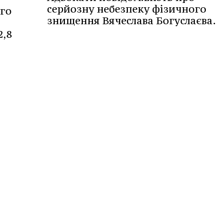
серйозну небезпеку фізичного
ого
знищення Вячеслава Богуслаєва.
2,8