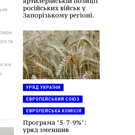
артилерійській позиції
російських військ у
ьна
Запорізькому регіоні.
овіри
ого та
к він
н,
УРЯД УКРАЇНИ
ЄВРОПЕЙСЬКИЙ СОЮЗ
ЄВРОПЕЙСЬКА КОМІСІЯ
Програма "5-7-9%":
уряд зменшив