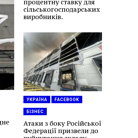
процентну ставку для
сільськогосподарських
виробників.
УКРАЇНА
FACEBOOK
БІЗНЕС
дне
Атаки з боку Російської
Федерації призвели до