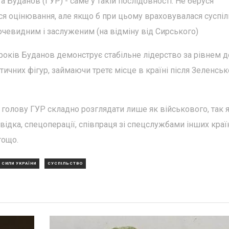
а Буданов (ГУР) - саме у такій послідовності. Не беруся
ся оцінювання, але якщо б при цьому враховувалася суспіл
 очевидним і заслуженим (на відміну від Сирського)
 років Буданов демонструє стабільне лідерство за рівнем д
тичних фігур, займаючи третє місце в країні після Зеленськ
голову ГУР складно розглядати лише як військового, так я
звідка, спецоперації, співпраця зі спецслужбами інших краї
тощо.
 СИЛИ УКРАЇНИ
СУСПІЛЬСТВО