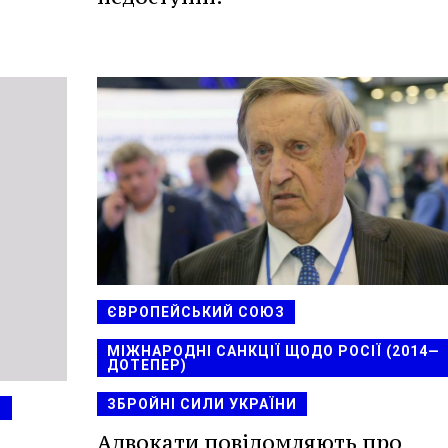
ЄВРОПЕЙСЬКИЙ СОЮЗ
МІЖНАРОДНІ САНКЦІЇ ЩОДО РОСІЇ (2014—
ДОТЕПЕР)
ЗБРОЙНІ СИЛИ УКРАЇНИ
)
Адвокати повідомляють про