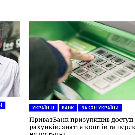
Н
УКРАЇНЦІ
БАНК
ЗАКОН УКРАЇНИ
ПриватБанк призупинив доступ
рахунків: зняття коштів та пере
недоступні.