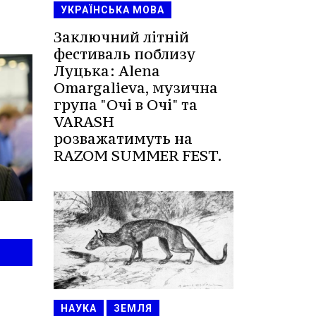
УКРАЇНСЬКА МОВА
Заключний літній
фестиваль поблизу
Луцька: Alena
Omargalieva, музична
група "Очі в Очі" та
VARASH
розважатимуть на
RAZOM SUMMER FEST.
НАУКА
ЗЕМЛЯ