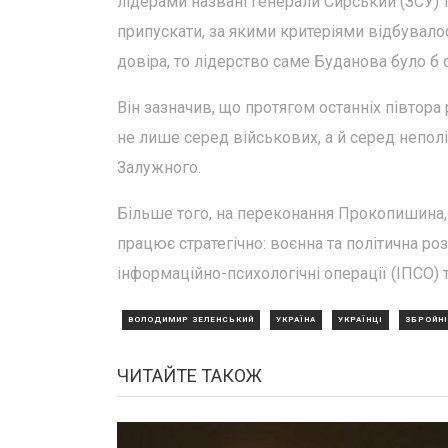
лідерами названі генерали Сирський (ЗСУ) т
припускати, за якими критеріями відбувало
довіра, то лідерство саме Буданова було б
Він зазначив, що протягом останніх півтора
не лише серед військових, а й серед неполі
Залужного.
Більше того, на переконання Прокопишина, 
працює стратегічно: воєнна та політична ро
інформаційно-психологічні операції (ІПСО) 
ВОЛОДИМИР ЗЕЛЕНСЬКИЙ
УКРАЇНА
УКРАЇНЦІ
ЗБРОЙНІ
ЧИТАЙТЕ ТАКОЖ