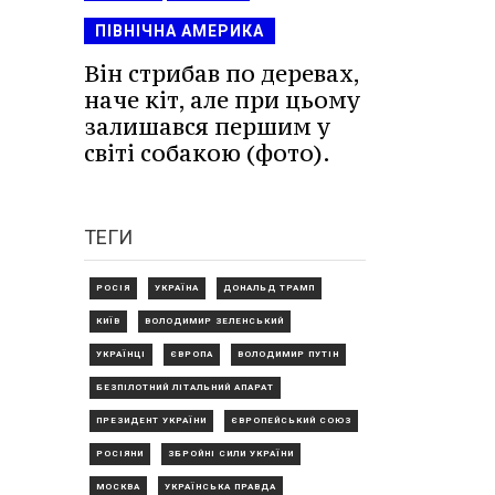
ПІВНІЧНА АМЕРИКА
Він стрибав по деревах,
наче кіт, але при цьому
залишався першим у
світі собакою (фото).
ТЕГИ
РОСІЯ
УКРАЇНА
ДОНАЛЬД ТРАМП
КИЇВ
ВОЛОДИМИР ЗЕЛЕНСЬКИЙ
УКРАЇНЦІ
ЄВРОПА
ВОЛОДИМИР ПУТІН
БЕЗПІЛОТНИЙ ЛІТАЛЬНИЙ АПАРАТ
ПРЕЗИДЕНТ УКРАЇНИ
ЄВРОПЕЙСЬКИЙ СОЮЗ
РОСІЯНИ
ЗБРОЙНІ СИЛИ УКРАЇНИ
МОСКВА
УКРАЇНСЬКА ПРАВДА