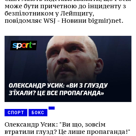
може бути причетною до інциденту з
безпілотником у Лейпцигу,
повідомляє WSJ - Новини bigmir)net.
СПОРТ
БОКС
Олександр Усик: "Ви що, зовсім
втратили глузд? Це лише пропаганда!"