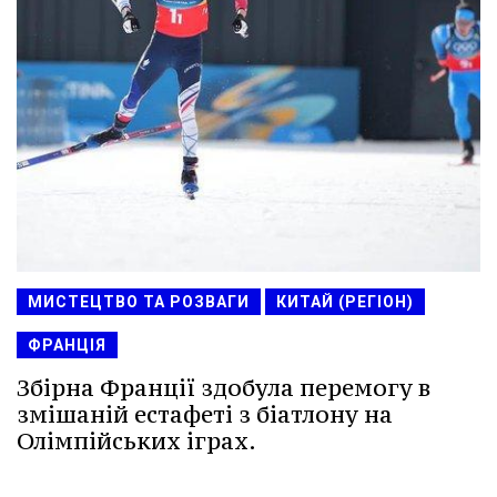
МИСТЕЦТВО ТА РОЗВАГИ
КИТАЙ (РЕГІОН)
ФРАНЦІЯ
Збірна Франції здобула перемогу в
змішаній естафеті з біатлону на
Олімпійських іграх.