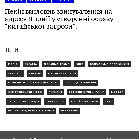
Пекін висловив звинувачення на
адресу Японії у створенні образу
"китайської загрози".
ТЕГИ
РОСІЯ
УКРАЇНА
ДОНАЛЬД ТРАМП
КИЇВ
ВОЛОДИМИР ЗЕЛЕНСЬКИЙ
УКРАЇНЦІ
ЄВРОПА
ВОЛОДИМИР ПУТІН
БЕЗПІЛОТНИЙ ЛІТАЛЬНИЙ АПАРАТ
ПРЕЗИДЕНТ УКРАЇНИ
ЄВРОПЕЙСЬКИЙ СОЮЗ
РОСІЯНИ
ЗБРОЙНІ СИЛИ УКРАЇНИ
МОСКВА
УКРАЇНСЬКА ПРАВДА
УКРІНФОРМ
РОСІЙСЬКА МОВА
НАТО
ВАШИНГТОН, ОКРУГ КОЛУМБІЯ
НІМЕЧЧИНА