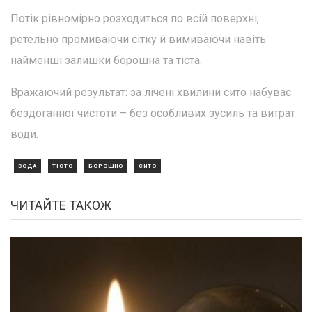
Потік рівномірно розходиться по всій поверхні,
ретельно промиваючи сітку й вимиваючи навіть
найменші залишки борошна та тіста.
Вражаючий результат: за лічені хвилини сито набуває
бездоганної чистоти – без особливих зусиль та витрат
води.
ВОДА
ТІСТО
БОРОШНО
СИТО
ЧИТАЙТЕ ТАКОЖ