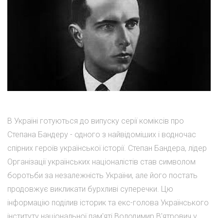
В Україні готуються до випуску серії коміксів про
Степана Бандеру - одного з найвідоміших і водночас
спірних героїв української історії. Степан Бандера, лідер
Організації українських націоналістів став символом
боротьби за незалежність України, але його постать
продовжує викликати бурхливі суперечки. Цю
інформацію поділив історик та екс-голова Українського
інституту національної пам'яті Володимир В'ятрович у