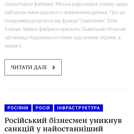
скульптурної фабрики. Міська рада ініціює ухвалу щодо
заборони зміни цільового призначення ділянки. Про це
повідомила депутатка від фракції "Самопоміч" Юлія
Хомчин. Майно фабрики належить Львівській обласній
організації Національної спілки художників України, а
земля п...
ЧИТАТИ ДАЛІ
РОСІЯНИ
РОСІЯ
ІНФРАСТРУКТУРА
Російський бізнесмен уникнув
санкцій у найостанніший