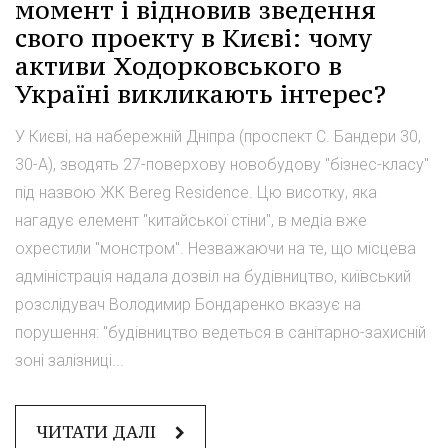
момент і відновив зведення
свого проекту в Києві: чому
активи Ходорковського в
Україні викликають інтерес?
У Києві, на набережній Дніпра (проспект С. Бандери 30,
30-А), зводять 27-поверхову новобудову "бізнес-класу"
під назвою ЖК Bereg Residence. Цю висотку, яка
нагадує елемент "китайської стіни", в медіа вже
охрестили "монстром". Незважаючи на те, що місцева
адміністрація надала дозвіл на будівництво, київський
розслідувач Володимир Бондаренко вказує на
порушення: "будівництво ведеться в санітарно-захисній
зоні залізниці...
ЧИТАТИ ДАЛІ