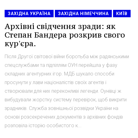
ЗАХІДНА УКРАЇНА
ЗАХІДНА НІМЕЧЧИНА
КИЇВ
Архівні свідчення зради: як
Степан Бандера розкрив свого
кур'єра.
Після Другої світової війни боротьба між радянськими
спецслужбами та підпіллям ОУН перейшла у фазу
складних агентурних ігор. МДБ шукало способи
просунути у лави націоналістів своїх агентів і
створювали для них переконливі легенди. Оунівці ж
вибудували жорстку систему перевірок, щоб викрити
зрадників. Служба зовнішньої розвідки України на
основі розсекречених документів з архівних фондів
розповіла історію особистого к...