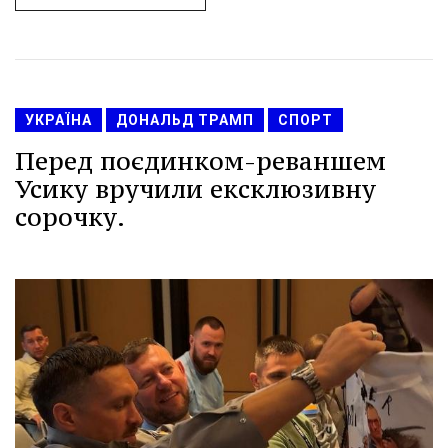
УКРАЇНА
ДОНАЛЬД ТРАМП
СПОРТ
Перед поєдинком-реваншем
Усику вручили ексклюзивну
сорочку.