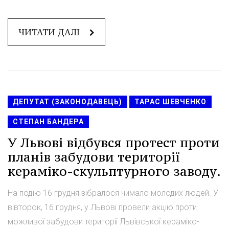
ЧИТАТИ ДАЛІ
ДЕПУТАТ (ЗАКОНОДАВЕЦЬ)
ТАРАС ШЕВЧЕНКО
СТЕПАН БАНДЕРА
У Львові відбувся протест проти
планів забудови території
кераміко-скульптурного заводу.
На подію 16 грудня зібралося чимало молодих людей. У
вівторок, 16 грудня, у Львові провели акцію проти
можливої забудови території Львівської кераміко-