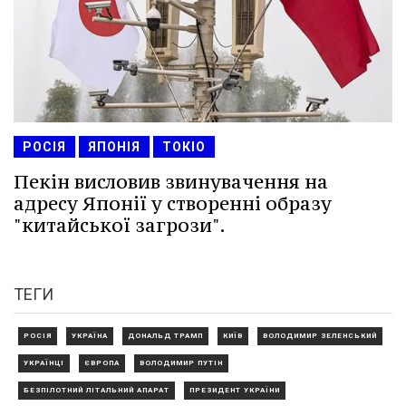
РОСІЯ
ЯПОНІЯ
ТОКІО
Пекін висловив звинувачення на
адресу Японії у створенні образу
"китайської загрози".
ТЕГИ
РОСІЯ
УКРАЇНА
ДОНАЛЬД ТРАМП
КИЇВ
ВОЛОДИМИР ЗЕЛЕНСЬКИЙ
УКРАЇНЦІ
ЄВРОПА
ВОЛОДИМИР ПУТІН
БЕЗПІЛОТНИЙ ЛІТАЛЬНИЙ АПАРАТ
ПРЕЗИДЕНТ УКРАЇНИ