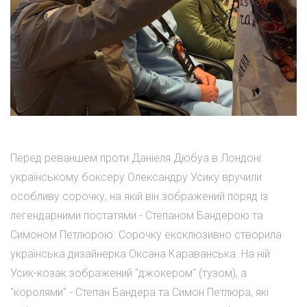
Перед реваншем проти Даніеля Дюбуа в Лондоні
українському боксеру Олександру Усику вручили
особливу сорочку, на якій він зображений поряд із
легендарними постатями - Степаном Бандерою та
Симоном Петлюрою. Сорочку ексклюзивно створила
українська дизайнерка Оксана Караванська. На ній
Усик-козак зображений "джокером" (тузом), а
"королями" - Степан Бандера та Симон Петлюра, які