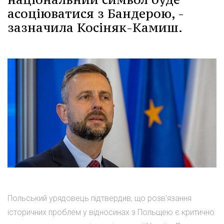
асоціюватися з Бандерою, -
зазначила Косіняк-Камиш.
Польський урядовець підтвердив, що розв'язання
історичних проблем у відносинах з Польщею є критично