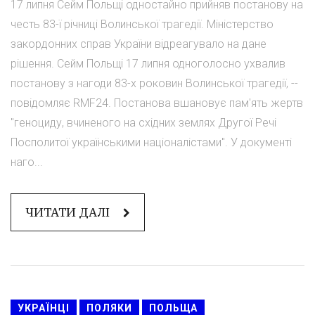
17 липня Сейм Польщі одностайно прийняв постанову на
честь 83-ї річниці Волинської трагедії. Міністерство
закордонних справ України відреагувало на дане
рішення. Сейм Польщі 17 липня одноголосно ухвалив
постанову з нагоди 83-х роковин Волинської трагедії, --
повідомляє RMF24. Постанова вшановує пам'ять жертв
"геноциду, вчиненого на східних землях Другої Речі
Посполитої українськими націоналістами". У документі
наго...
ЧИТАТИ ДАЛІ
УКРАЇНЦІ
ПОЛЯКИ
ПОЛЬЩА