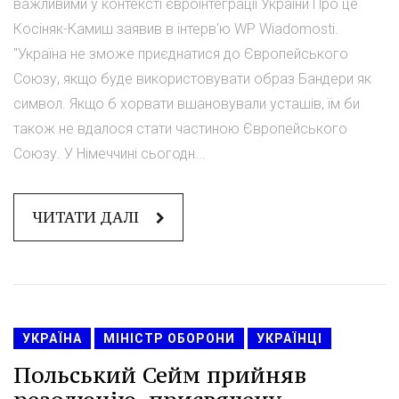
важливими у контексті євроінтеграції України Про це
Косіняк-Камиш заявив в інтерв'ю WP Wiadomosti.
"Україна не зможе приєднатися до Європейського
Союзу, якщо буде використовувати образ Бандери як
символ. Якщо б хорвати вшановували усташів, їм би
також не вдалося стати частиною Європейського
Союзу. У Німеччині сьогодн...
ЧИТАТИ ДАЛІ
УКРАЇНА
МІНІСТР ОБОРОНИ
УКРАЇНЦІ
Польський Сейм прийняв