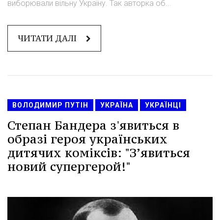
виборювали вільну Україну. Так авторка об...
ЧИТАТИ ДАЛІ
ВОЛОДИМИР ПУТІН
УКРАЇНА
УКРАЇНЦІ
Степан Бандера з'явиться в
образі героя українських
дитячих коміксів: "З’явиться
новий супергерой!"