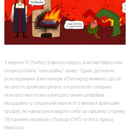
У мережі X (Twitter) з'явилося відео, в якому Мирослав
Скорка робить "сенсаційну" заяву. Однак, детальне
розслідування фактчекерів з Demagog виявило, що це
не просто фейкова цитата, а й результат складної
технологічної атаки з використанням діпфейків.
Нещодавно у соціальній мережі X з'явилися фальшиві
профілі, які намагалися видати себе за офіційну сторінку
Об'єднання українців у Польщі (ОУП) та його лідера
Миросла...