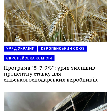
УРЯД УКРАЇНИ
ЄВРОПЕЙСЬКИЙ СОЮЗ
ЄВРОПЕЙСЬКА КОМІСІЯ
Програма "5-7-9%": уряд зменшив
процентну ставку для
сільськогосподарських виробників.