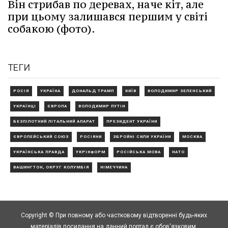
Він стрибав по деревах, наче кіт, але
при цьому залишався першим у світі
собакою (фото).
ТЕГИ
РОСІЯ
УКРАЇНА
ДОНАЛЬД ТРАМП
КИЇВ
ВОЛОДИМИР ЗЕЛЕНСЬКИЙ
УКРАЇНЦІ
ЄВРОПА
ВОЛОДИМИР ПУТІН
БЕЗПІЛОТНИЙ ЛІТАЛЬНИЙ АПАРАТ
ПРЕЗИДЕНТ УКРАЇНИ
ЄВРОПЕЙСЬКИЙ СОЮЗ
РОСІЯНИ
ЗБРОЙНІ СИЛИ УКРАЇНИ
МОСКВА
УКРАЇНСЬКА ПРАВДА
УКРІНФОРМ
РОСІЙСЬКА МОВА
НАТО
ВАШИНГТОН, ОКРУГ КОЛУМБІЯ
НІМЕЧЧИНА
Copyright © При повному або частковому відтворенні будь-яких
матеріалів посилання на данний портал є обов'язковим.