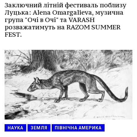
Заключний літній фестиваль поблизу
Луцька: Alena Omargalieva, музична
група "Очі в Очі" та VARASH
розважатимуть на RAZOM SUMMER
FEST.
НАУКА
ЗЕМЛЯ
ПІВНІЧНА АМЕРИКА