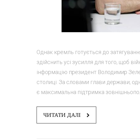
Однак кремль готується до затягування 
здійснить усі зусилля для того, щоб ві
інформацію президент Володимир Зелен
столиці. За словами глави держави, од
є максимальна підтримка зовнішньополі
ЧИТАТИ ДАЛІ