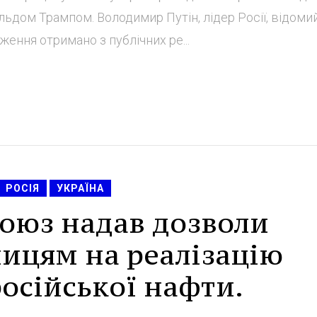
дом Трампом. Володимир Путін, лідер Росії, відоми
ння отримано з публічних ре...
РОСІЯ
УКРАЇНА
оюз надав дозволи
ицям на реалізацію
осійської нафти.