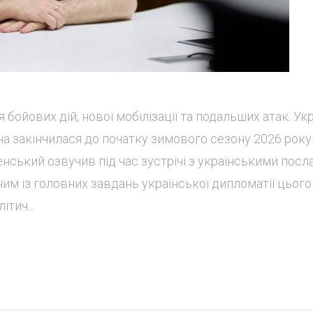
бойових дій, нової мобілізації та подальших атак. Укр
йна закінчилася до початку зимового сезону 2026 року
ський озвучив під час зустрічі з українськими посл
ним із головних завдань української дипломатії цього
тич...