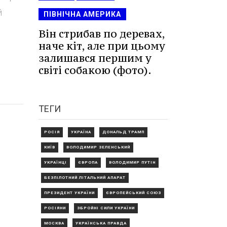
й
ПІВНІЧНА АМЕРИКА
Він стрибав по деревах,
наче кіт, але при цьому
залишався першим у
світі собакою (фото).
ТЕГИ
РОСІЯ
УКРАЇНА
ДОНАЛЬД ТРАМП
КИЇВ
ВОЛОДИМИР ЗЕЛЕНСЬКИЙ
УКРАЇНЦІ
ЄВРОПА
ВОЛОДИМИР ПУТІН
БЕЗПІЛОТНИЙ ЛІТАЛЬНИЙ АПАРАТ
ПРЕЗИДЕНТ УКРАЇНИ
ЄВРОПЕЙСЬКИЙ СОЮЗ
РОСІЯНИ
ЗБРОЙНІ СИЛИ УКРАЇНИ
МОСКВА
УКРАЇНСЬКА ПРАВДА