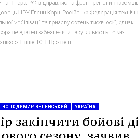
а Пітера, РФ відправляє на фронт регіони, іноземців
довець ЦРУ Ґленн Корн. Російська Федерація технічн
ої мобілізації та призову сотень тисяч осіб, однак
ра не здатен забезпечити таку кількість нових
нікою. Пише ТСН. Про це п...
ВОЛОДИМИР ЗЕЛЕНСЬКИЙ
УКРАЇНА
ір закінчити бойові ді
ового сезону, заявив