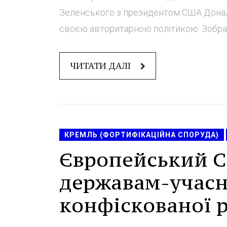
Зеленського з президентом США Дональ
своєю авторитарною політикою. Зображе
ЧИТАТИ ДАЛІ
КРЕМЛЬ (ФОРТИФІКАЦІЙНА СПОРУДА)
Європейський С
державам-учасн
конфіскованої р