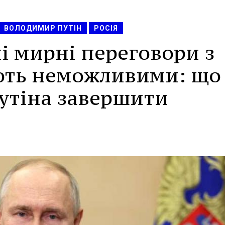
ВОЛОДИМИР ПУТІН
РОСІЯ
і мирні переговори з
ють неможливими: що
утіна завершити