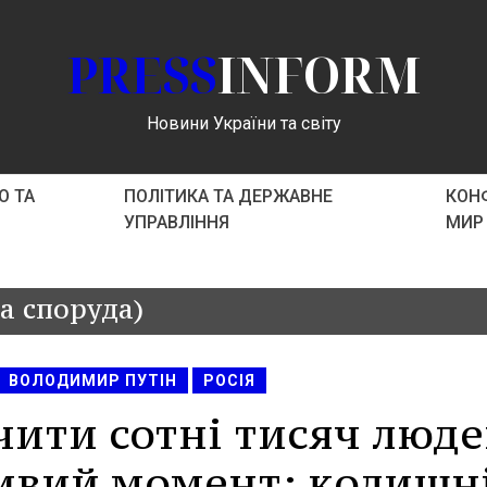
PRESS
INFORM
Новини України та світу
О ТА
ПОЛІТИКА ТА ДЕРЖАВНЕ
КОНФ
УПРАВЛІННЯ
МИР
а споруда)
ВОЛОДИМИР ПУТІН
РОСІЯ
чити сотні тисяч люде
ливий момент: колишн