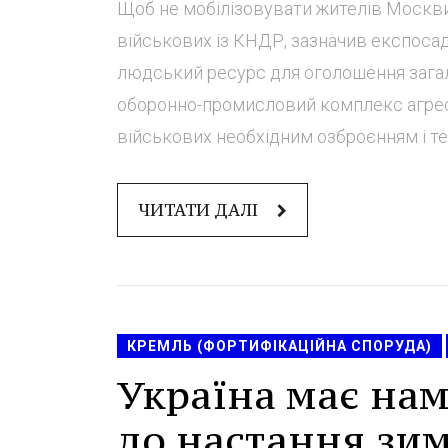
Щоб не мобілізовувати жителів Москви т
військових із КНДР, зазначив експоса
людський ресурс для оголошення загальн
оборонно-промисловий комплекс агресо
військових необхідним озброєнням і тех
ЧИТАТИ ДАЛІ
КРЕМЛЬ (ФОРТИФІКАЦІЙНА СПОРУДА)
Україна має нам
до настання зим