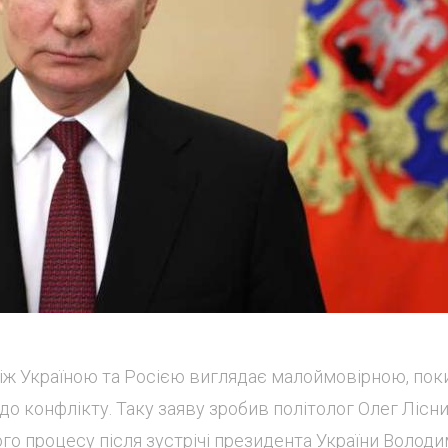
іж Україною та Росією виглядає малоймовірною, пок
 конфлікту. Таку заяву зробив політолог Олег Лісни
 процесу після зустрічі президента України Волод