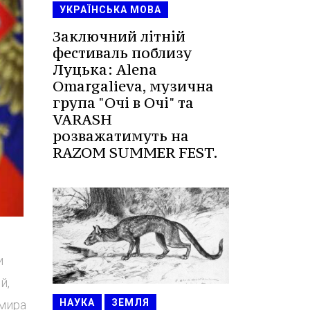
УКРАЇНСЬКА МОВА
Заключний літній
фестиваль поблизу
Луцька: Alena
Omargalieva, музична
група "Очі в Очі" та
VARASH
розважатимуть на
RAZOM SUMMER FEST.
и
й,
НАУКА
ЗЕМЛЯ
имира