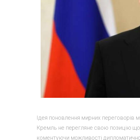
Ідея поновлення мирних переговорів м
Кремль не перегляне свою позицію щодо
коментуючи можливості дипломатичного