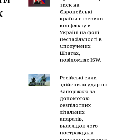
тиск на
х
Європейські
країни стосовно
конфлікту в
Україні на фоні
нестабільності в
Сполучених
Штатах,
повідомляє ISW.
Російські сили
здійснили удар по
Запоріжжю за
допомогою
безпілотних
літальних
апаратів,
внаслідок чого
постраждала
критично важлива