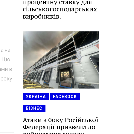
процентну ставку для
сільськогосподарських
виробників.
аїна
. Цю
ами в
 року
УКРАЇНА
FACEBOOK
БІЗНЕС
Атаки з боку Російської
Федерації призвели до