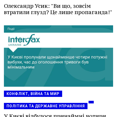
Олександр Усик: "Ви що, зовсім
втратили глузд? Це лише пропаганда!"
КОНФЛІКТ, ВІЙНА ТА МИР
ПОЛІТИКА ТА ДЕРЖАВНЕ УПРАВЛІННЯ
У Києві відбулося принаймні чотири