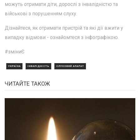
можуть отримати діти, дорослі з інвалідністю та
військові з порушенням слуху.
Дізнайтеся, як отримати пристрій та які дії вжити у
випадку відмови - ознайомтеся з інфографікою.
#зміниЄ
УКРАЇНА
ІНВАЛІДНІСТЬ
СЛУХОВИЙ АПАРАТ
ЧИТАЙТЕ ТАКОЖ