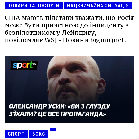
ТОВАРИ ТА ПОСЛУГИ
НАДЗВИЧАЙНА СИТУАЦІЯ
США мають підстави вважати, що Росія
може бути причетною до інциденту з
безпілотником у Лейпцигу,
повідомляє WSJ - Новини bigmir)net.
СПОРТ
БОКС