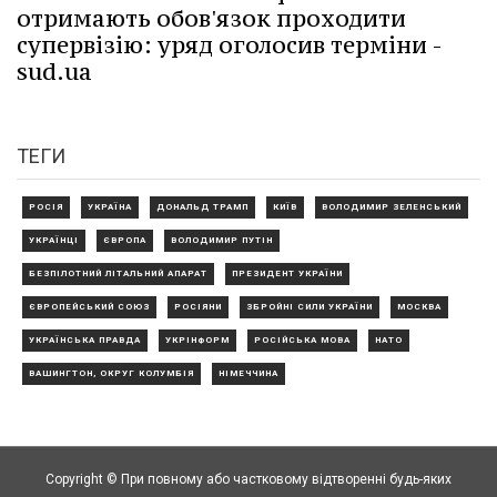
отримають обов'язок проходити
супервізію: уряд оголосив терміни -
sud.ua
ТЕГИ
РОСІЯ
УКРАЇНА
ДОНАЛЬД ТРАМП
КИЇВ
ВОЛОДИМИР ЗЕЛЕНСЬКИЙ
УКРАЇНЦІ
ЄВРОПА
ВОЛОДИМИР ПУТІН
БЕЗПІЛОТНИЙ ЛІТАЛЬНИЙ АПАРАТ
ПРЕЗИДЕНТ УКРАЇНИ
ЄВРОПЕЙСЬКИЙ СОЮЗ
РОСІЯНИ
ЗБРОЙНІ СИЛИ УКРАЇНИ
МОСКВА
УКРАЇНСЬКА ПРАВДА
УКРІНФОРМ
РОСІЙСЬКА МОВА
НАТО
ВАШИНГТОН, ОКРУГ КОЛУМБІЯ
НІМЕЧЧИНА
Copyright © При повному або частковому відтворенні будь-яких