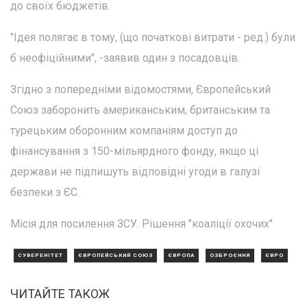
до своїх бюджетів.
"Ідея полягає в тому, (що початкові витрати - ред.) були
б неофіційними", -заявив один з посадовців.
Згідно з попередніми відомостями, Європейський
Союз заборонить американським, британським та
турецьким оборонним компаніям доступ до
фінансування з 150-мільярдного фонду, якщо ці
держави не підпишуть відповідні угоди в галузі
безпеки з ЄС.
Місія для посилення ЗСУ. Рішення "коаліції охочих"
СУВЕРЕНІТЕТ
ЄВРОПЕЙСЬКИЙ СОЮЗ
ЄВРОПА
ОЗБРОЄННЯ
ЄВРО
ЧИТАЙТЕ ТАКОЖ