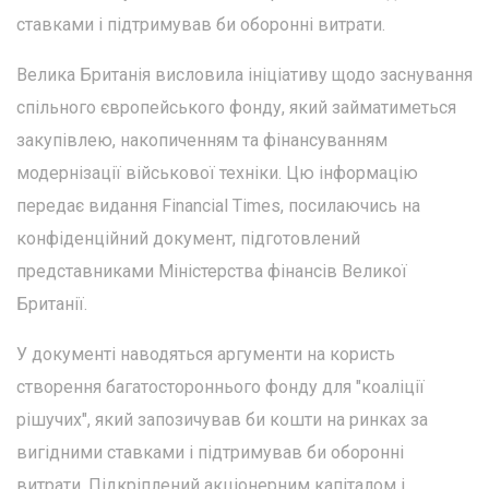
ставками і підтримував би оборонні витрати.
Велика Британія висловила ініціативу щодо заснування
спільного європейського фонду, який займатиметься
закупівлею, накопиченням та фінансуванням
модернізації військової техніки. Цю інформацію
передає видання Financial Times, посилаючись на
конфіденційний документ, підготовлений
представниками Міністерства фінансів Великої
Британії.
У документі наводяться аргументи на користь
створення багатостороннього фонду для "коаліції
рішучих", який запозичував би кошти на ринках за
вигідними ставками і підтримував би оборонні
витрати. Підкріплений акціонерним капіталом і