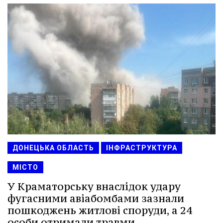
ДОНЕЦЬКА ОБЛАСТЬ
ІНФРАСТРУКТУРА
МІСТО
У Краматорську внаслідок удару
фугасними авіабомбами зазнали
пошкоджень житлові споруди, а 24
особи отримали травми.