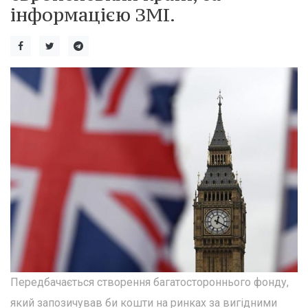
інформацією ЗМІ.
Передбачається створення багатостороннього фонду,
який запозичував би кошти на ринках за вигідними