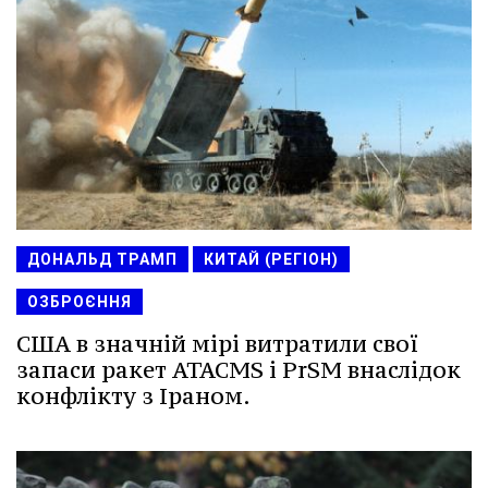
ДОНАЛЬД ТРАМП
КИТАЙ (РЕГІОН)
ОЗБРОЄННЯ
США в значній мірі витратили свої
запаси ракет ATACMS і PrSM внаслідок
конфлікту з Іраном.