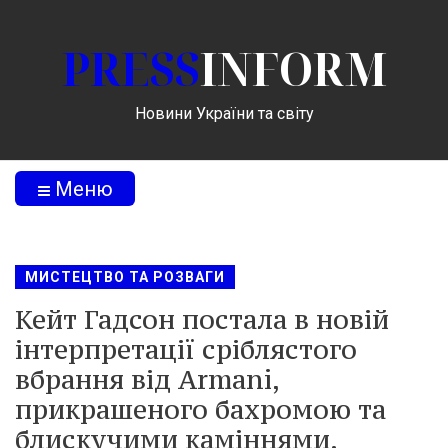
PRESS
INFORM
Новини України та світу
Меню
МИСТЕЦТВО ТА РОЗВАГИ
Кейт Гадсон постала в новій
інтерпретації сріблястого
вбрання від Armani,
прикрашеного бахромою та
блискучими каміннями.