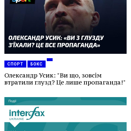
СПОРТ
БОКС
Олександр Усик: "Ви що, зовсім
втратили глузд? Це лише пропаганда!"