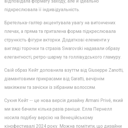
відповідала формату заходу, але й ідеально
підкреслювала її індивідуальність.
Бретелька-галтер акцентувала увагу на витончених
плечах, а пряма та приталена форма підкреслювала
стрункість фігури акторки. Додаткові елементи у
вигляді торочки та стразів Swarovski надавали образу
елегантності, ретро-шарму та голлівудського гламуру.
Свій образ Кейт доповнила взуттм від Giuseppe Zanotti,
діамантовими прикрасами від Garatti, вечірнім
макіяжем та зачіски із зібраним волоссям.
Сукня Кейт -- це нова версія дизайну Armani Privé, який
ми вже бачили кілька разів раніше. Елла Пернелл
носила подібну версію на Венеційському
кінофестивалі 2024 року. Можна помітити, що дизайни