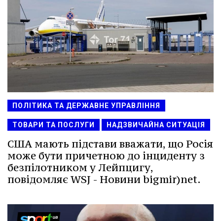
ПОЛІТИКА ТА ДЕРЖАВНЕ УПРАВЛІННЯ
ТОВАРИ ТА ПОСЛУГИ
НАДЗВИЧАЙНА СИТУАЦІЯ
США мають підстави вважати, що Росія
може бути причетною до інциденту з
безпілотником у Лейпцигу,
повідомляє WSJ - Новини bigmir)net.