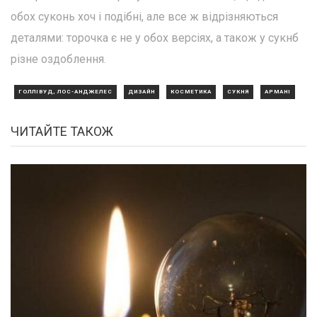
обох суконь хоч і подібні, але все ж відрізняються
деталями: торочка є не у обох версіях, а також у сукнб
різне оздоблення.
ГОЛЛІВУД, ЛОС-АНДЖЕЛЕС
ДИЗАЙН
КОСМЕТИКА
СУКНЯ
АРМАНІ
ЧИТАЙТЕ ТАКОЖ