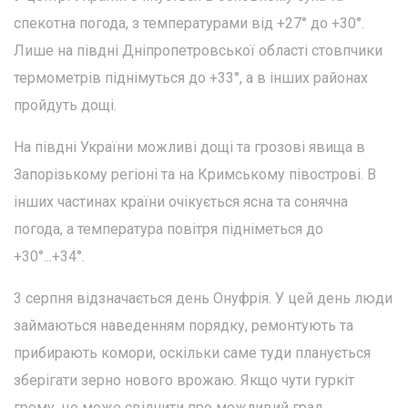
спекотна погода, з температурами від +27° до +30°.
Лише на півдні Дніпропетровської області стовпчики
термометрів піднімуться до +33°, а в інших районах
пройдуть дощі.
На півдні України можливі дощі та грозові явища в
Запорізькому регіоні та на Кримському півострові. В
інших частинах країни очікується ясна та сонячна
погода, а температура повітря підніметься до
+30°...+34°.
3 серпня відзначається день Онуфрія. У цей день люди
займаються наведенням порядку, ремонтують та
прибирають комори, оскільки саме туди планується
зберігати зерно нового врожаю. Якщо чути гуркіт
грому, це може свідчити про можливий град.