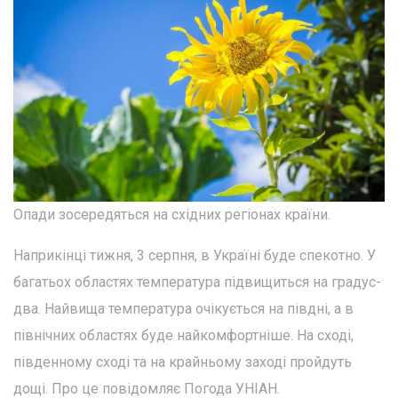
Опади зосередяться на східних регіонах країни.
Наприкінці тижня, 3 серпня, в Україні буде спекотно. У
багатьох областях температура підвищиться на градус-
два. Найвища температура очікується на півдні, а в
північних областях буде найкомфортніше. На сході,
південному сході та на крайньому заході пройдуть
дощі. Про це повідомляє Погода УНІАН.