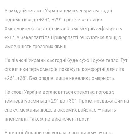
У західній частині України температура сьогодні
підніметься до +28°...+29°, проте в околицях
Хмельницького стовпчики термометрів зафіксують
+26°. У Закарпатті та Прикарпатті очікуються дощі, є
ймовірність грозових явищ.
На півночі України сьогодні буде сухо і дуже тепло. Тут
стовпчики термометрів покажуть комфортні для літа
+26°...+28°. Без опадів, лише невелика хмарність.
На сході України встановиться спекотна погода з
температурами від +29° до +30°. Проте, незважаючи на
спеку, можливі дощі, в окремих районах — навіть
інтенсивні. Також не виключені грози.
У центрі України очікується в основному суха та