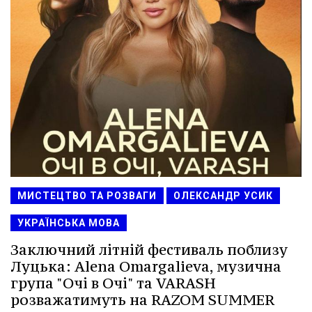
МИСТЕЦТВО ТА РОЗВАГИ
ОЛЕКСАНДР УСИК
УКРАЇНСЬКА МОВА
Заключний літній фестиваль поблизу
Луцька: Alena Omargalieva, музична
група "Очі в Очі" та VARASH
розважатимуть на RAZOM SUMMER