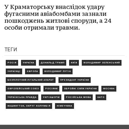
У Краматорську внаслідок удару
фугасними авіабомбами зазнали
пошкоджень житлові споруди, а 24
особи отримали травми.
ТЕГИ
РОСІЯ
УКРАЇНА
ДОНАЛЬД ТРАМП
КИЇВ
ВОЛОДИМИР ЗЕЛЕНСЬКИЙ
УКРАЇНЦІ
ЄВРОПА
ВОЛОДИМИР ПУТІН
БЕЗПІЛОТНИЙ ЛІТАЛЬНИЙ АПАРАТ
ПРЕЗИДЕНТ УКРАЇНИ
ЄВРОПЕЙСЬКИЙ СОЮЗ
РОСІЯНИ
ЗБРОЙНІ СИЛИ УКРАЇНИ
МОСКВА
УКРАЇНСЬКА ПРАВДА
УКРІНФОРМ
РОСІЙСЬКА МОВА
НАТО
ВАШИНГТОН, ОКРУГ КОЛУМБІЯ
НІМЕЧЧИНА