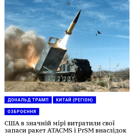
ДОНАЛЬД ТРАМП
КИТАЙ (РЕГІОН)
ОЗБРОЄННЯ
США в значній мірі витратили свої
запаси ракет ATACMS і PrSM внаслідок