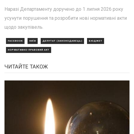
Наразі Департаменту доручено до 1 липня 2026 року
усунути порушення та розробити нові нормативні акти
щодо закупівель.
FACEBOOK
КИЇВ
ДЕПУТАТ (ЗАКОНОДАВЕЦЬ)
БЮДЖЕТ
НОРМАТИВНО-ПРАВОВИЙ АКТ
ЧИТАЙТЕ ТАКОЖ