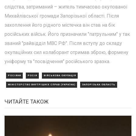
слідства, затриманий – житель тимчасово окупованої
Михайлівської громади Запорізької області. Після
захоплення його рідного містечка він став на бік
російських військ. Його призначили "патрульним" у так
званий "райвідділ МВС РФ". Після вступу до складу
окупаційних сил колаборант отримав зброю, формену
уніформу та "посвідчення" російського зразка.
РОСІЯНИ
РОСІЯ
ВІЙСЬКОВА ОКУПАЦІЯ
МІНІСТЕРСТВО ВНУТРІШНІХ СПРАВ (УКРАЇНА)
ЗАПОРІЗЬКА ОБЛАСТЬ
ЧИТАЙТЕ ТАКОЖ