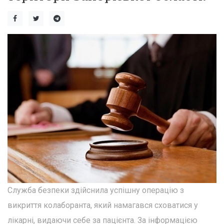
Служба безпеки здійснила успішну операцію з
викриття колаборанта, який намагався сховатися у
лікарні, видаючи себе за пацієнта. За інформацією