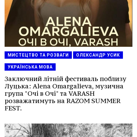
МИСТЕЦТВО ТА РОЗВАГИ
ОЛЕКСАНДР УСИК
УКРАЇНСЬКА МОВА
Заключний літній фестиваль поблизу
Луцька: Alena Omargalieva, музична
група "Очі в Очі" та VARASH
розважатимуть на RAZOM SUMMER
FEST.