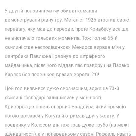
У другій половині матчу обидві команди
демонстрували рівну гру. Металіст 1925 втратив свою
перевагу, яку мав до перерви, проте Кривбасу все ще
не вистачало гольових моментів. Тож гол на 65-й
хвилині став несподіванкою: Мендоса вирвав м'яч у
центрбека Павлюка і рвонув до штрафного
майданчика, після чого віддав пас праворуч на Парако.
Карлос без перешкод вразив ворота. 2:0!
Цей гол виявився дуже своєчасним, адже на 73-й
хвилині господарі залишились у меншості.
Криворіжців підвів опорник Бандейра, який прямою
ногою врізався у Когута й отримав другу жовту. У
поєдинку з Колосом він теж грав дуже грубо (на межі
адекватності), а у попередньому сезоні Рафаель навіть