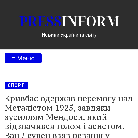
PRESS
INFORM
Новини України та світу
Меню
СПОРТ
Кривбас одержав перемогу над
Металістом 1925, завдяки
зусиллям Мендоси, який
відзначився голом і асистом.
Ван Леувен взяв реванш у