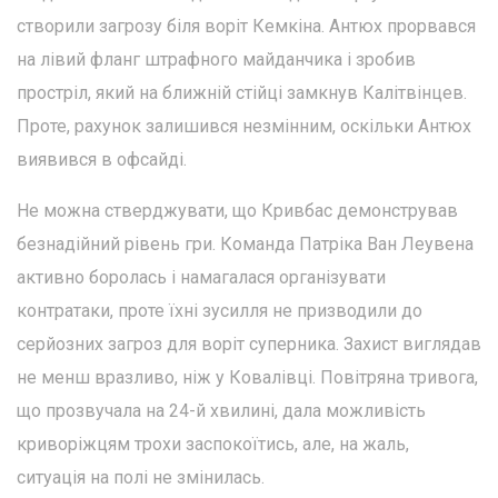
створили загрозу біля воріт Кемкіна. Антюх прорвався
на лівий фланг штрафного майданчика і зробив
простріл, який на ближній стійці замкнув Калітвінцев.
Проте, рахунок залишився незмінним, оскільки Антюх
виявився в офсайді.
Не можна стверджувати, що Кривбас демонстрував
безнадійний рівень гри. Команда Патріка Ван Леувена
активно боролась і намагалася організувати
контратаки, проте їхні зусилля не призводили до
серйозних загроз для воріт суперника. Захист виглядав
не менш вразливо, ніж у Ковалівці. Повітряна тривога,
що прозвучала на 24-й хвилині, дала можливість
криворіжцям трохи заспокоїтись, але, на жаль,
ситуація на полі не змінилась.