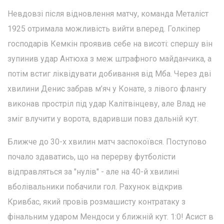
Невдовзі після відновлення матчу, команда Металіст
1925 отримала можливість вийти вперед. Голкіпер
господарів Кемкін проявив себе на висоті: спершу він
зупинив удар Антюха з меж штрафного майданчика, а
потім встиг ліквідувати добивання від Мба. Через дві
хвилини Денис забрав м’яч у Конате, з лівого флангу
виконав простріл під удар Калітвінцеву, але Влад не
зміг влучити у ворота, вдаривши повз дальній кут.
Ближче до 30-х хвилин матч заспокоївся. Поступово
почало здаватись, що на перерву футболісти
відправляться за "нулів" - але на 40-й хвилині
вболівальники побачили гол. Рахунок відкрив
Кривбас, який провів розмашисту контратаку з
фінальним ударом Мендоси у ближній кут. 1:0! Асист в