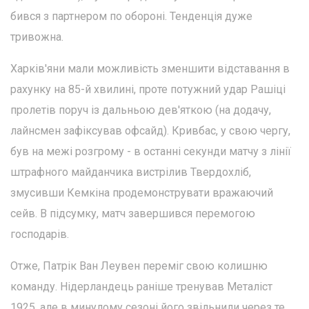
бився з партнером по обороні. Тенденція дуже
тривожна.
Харків'яни мали можливість зменшити відставання в
рахунку на 85-й хвилині, проте потужний удар Рашіці
пролетів поруч із дальньою дев'яткою (на додачу,
лайнсмен зафіксував офсайд). Кривбас, у свою чергу,
був на межі розгрому - в останні секунди матчу з лінії
штрафного майданчика вистрілив Твердохліб,
змусивши Кемкіна продемонструвати вражаючий
сейв. В підсумку, матч завершився перемогою
господарів.
Отже, Патрік Ван Леувен переміг свою колишню
команду. Нідерландець раніше тренував Металіст
1925, але в минулому сезоні його звільнили через те,