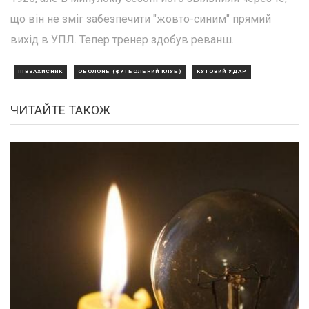
що він не зміг забезпечити "жовто-синим" прямий
вихід в УПЛ. Тепер тренер здобув реванш.
ПІВЗАХИСНИК
ОБОЛОНЬ (ФУТБОЛЬНИЙ КЛУБ)
КУТОВИЙ УДАР
ЧИТАЙТЕ ТАКОЖ