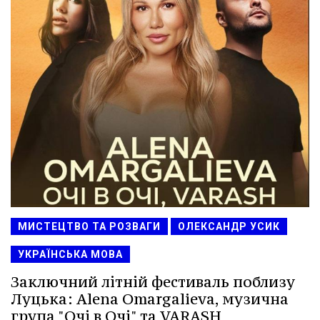
МИСТЕЦТВО ТА РОЗВАГИ
ОЛЕКСАНДР УСИК
УКРАЇНСЬКА МОВА
Заключний літній фестиваль поблизу
Луцька: Alena Omargalieva, музична
група "Очі в Очі" та VARASH