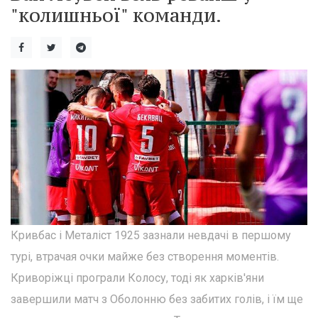
"колишньої" команди.
Кривбас і Металіст 1925 зазнали невдачі в першому
турі, втрачая очки майже без створення моментів.
Криворіжці програли Колосу, тоді як харків'яни
завершили матч з Оболонню без забитих голів, і їм ще