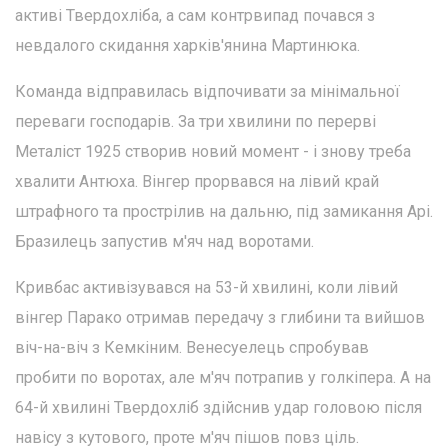
активі Твердохліба, а сам контрвипад почався з
невдалого скидання харків'янина Мартинюка.
Команда відправилась відпочивати за мінімальної
переваги господарів. За три хвилини по перерві
Металіст 1925 створив новий момент - і знову треба
хвалити Антюха. Вінгер прорвався на лівий край
штрафного та прострілив на дальню, під замикання Арі.
Бразилець запустив м'яч над воротами.
Кривбас активізувався на 53-й хвилині, коли лівий
вінгер Парако отримав передачу з глибини та вийшов
віч-на-віч з Кемкіним. Венесуелець спробував
пробити по воротах, але м'яч потрапив у голкіпера. А на
64-й хвилині Твердохліб здійснив удар головою після
навісу з кутового, проте м'яч пішов повз ціль.