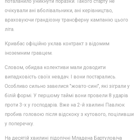
поталанило уникнути поразки. Такого старту не
очікували ані вболівальники, ані керівництво,
враховуючи грандіозну трансферну кампанію цього
літа.
Кривбас офіційно уклав контракт з відомим
іноземним гравцем.
Словом, обидва колективи мали доводити
випадковість своїх невдач. І вони постарались.
Особливо сильно завелися "жовто-сині", які зіграли у
білій формі. У першому таймі вони провели 8 ударів
проти 3-х у господарів. Вже на 2-й хвилині Павлюк
пробив головою після відскоку з кутового, поціливши
у поперечку.
На десятій хвилині підопічні Младена Бартуловіча