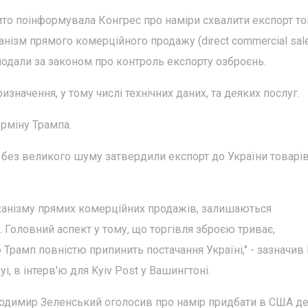
бито поінформувала Конгрес про наміри схвалити експорт то
нізм прямого комерційного продажу (direct commercial sale
одали за законом про контроль експорту озброєнь.
значення, у тому числі технічних даних, та деяких послуг.
ерміну Трампа.
без великого шуму затвердили експорт до України товарів
ханізму прямих комерційних продажів, залишаються
. Головний аспект у тому, що торгівля зброєю триває,
Трамп повністю припинить постачання Україні," - зазначив
i, в інтерв'ю для Kyiv Post у Вашингтоні.
лодимир Зеленський оголосив про намір придбати в США де