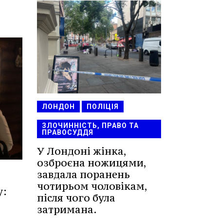
ЛОНДОН
ПОЛІЦІЯ
ЗЛОЧИННІСТЬ, ПРАВО ТА
ПРАВОСУДДЯ
У Лондоні жінка,
озброєна ножицями,
завдала поранень
чотирьом чоловікам,
у:
після чого була
затримана.