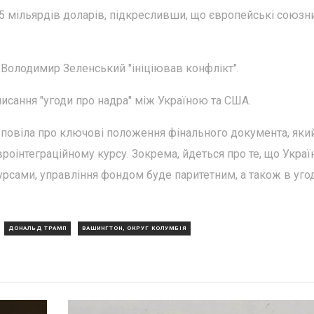
 15 мільярдів доларів, підкресливши, що європейські союзн
 Володимир Зеленський "ініціював конфлікт".
писання "угоди про надра" між Україною та США.
овіла про ключові положення фінального документа, який,
вроінтеграційному курсу. Зокрема, йдеться про те, що Украї
сурсами, управління фондом буде паритетним, а також в уго
ДОНАЛЬД ТРАМП
ВАШИНГТОН, ОКРУГ КОЛУМБІЯ