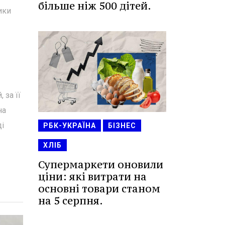
більше ніж 500 дітей.
ики
 за її
на
ді
РБК-УКРАЇНА
БІЗНЕС
ХЛІБ
Супермаркети оновили
ціни: які витрати на
основні товари станом
на 5 серпня.