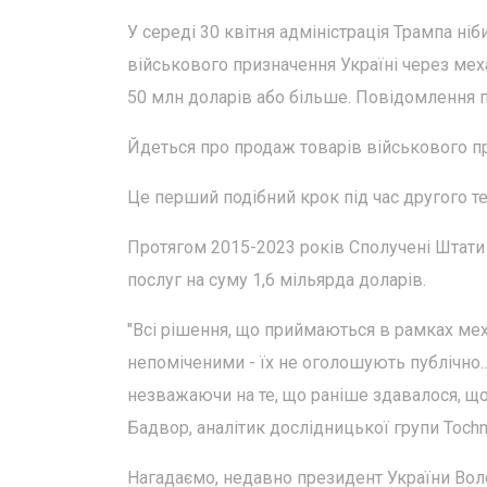
У середі 30 квітня адміністрація Трампа ні
військового призначення Україні через меха
50 млн доларів або більше. Повідомлення п
Йдеться про продаж товарів військового при
Це перший подібний крок під час другого т
Протягом 2015-2023 років Сполучені Штати 
послуг на суму 1,6 мільярда доларів.
"Всі рішення, що приймаються в рамках ме
непоміченими - їх не оголошують публічно..
незважаючи на те, що раніше здавалося, що 
Бадвор, аналітик дослідницької групи Tochny
Нагадаємо, недавно президент України Во