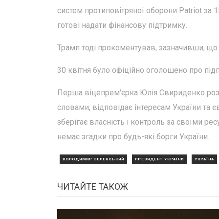
систем протиповітряної оборони Patriot за
готові надати фінансову підтримку.
Трамп тоді прокоментував, зазначивши, що
30 квітня було офіційно оголошено про під
Перша віцепрем'єрка Юлія Свириденко розп
словами, відповідає інтересам України та є
зберігає власність і контроль за своїми ре
немає згадки про будь-які борги України.
ВОЛОДИМИР ЗЕЛЕНСЬКИЙ
ПРЕЗИДЕНТ УКРАЇНИ
УКРАЇНА
ЧИТАЙТЕ ТАКОЖ