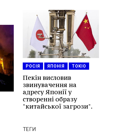
РОСІЯ
ЯПОНІЯ
ТОКІО
Пекін висловив
звинувачення на
адресу Японії у
створенні образу
"китайської загрози".
ТЕГИ