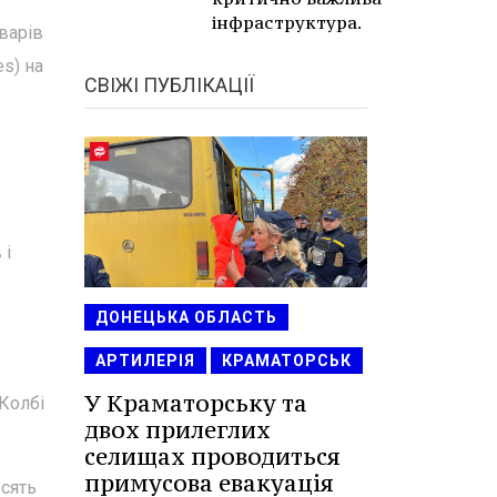
інфраструктура.
варів
s) на
СВІЖІ ПУБЛІКАЦІЇ
 і
ДОНЕЦЬКА ОБЛАСТЬ
АРТИЛЕРІЯ
КРАМАТОРСЬК
У Краматорську та
 Колбі
двох прилеглих
селищах проводиться
примусова евакуація
сять