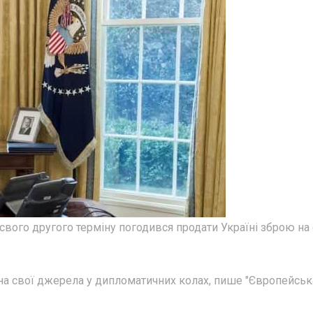
ого другого терміну погодився продати Україні зброю на
 на свої джерела у дипломатичних колах, пише "Європейськ