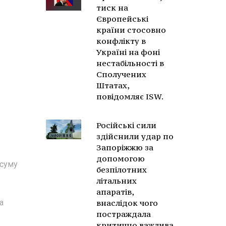
тиск на
Європейські
країни стосовно
конфлікту в
Україні на фоні
нестабільності в
Сполучених
Штатах,
повідомляє ISW.
Російські сили
здійснили удар по
Запоріжжю за
допомогою
 суму
безпілотних
літальних
апаратів,
а
внаслідок чого
постраждала
критично важлива