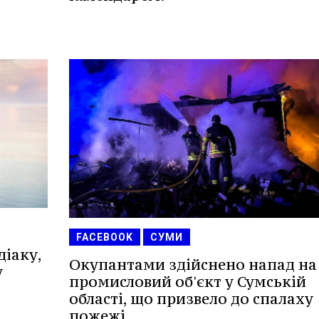
FACEBOOK
СУМИ
діаку,
Окупантами здійснено напад на
у
промисловий об'єкт у Сумській
області, що призвело до спалаху
пожежі.