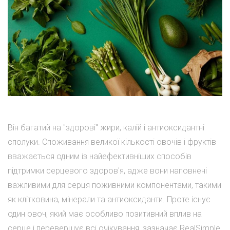
Він багатий на "здорові" жири, калій і антиоксидантні
сполуки. Споживання великої кількості овочів і фруктів
вважається одним із найефективніших способів
підтримки серцевого здоров'я, адже вони наповнені
важливими для серця поживними компонентами, такими
як клітковина, мінерали та антиоксиданти. Проте існує
один овоч, який має особливо позитивний вплив на
серце і перевершує всі очікування, зазначає RealSimple.