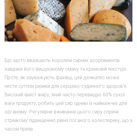
Брі часто вважають королем сирних асортиментів
завдяки його вишуканому смаку та кремовій текстурі.
Проте, як зауважують фахівці, цей делікатес може
нести суттєві ризики для серцево-судинного здоров'я.
Високий вміст жиру, який часто перевищує 60% сухої
ваги продукту, робить цей сир одним із найважчих для
організму. Регулярне вживання цього сиру сприяє
стрімкому підвищенню рівня поганого холестерину, що з
часом призв...