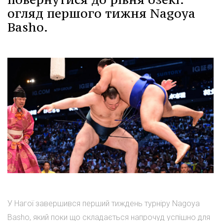
огляд першого тижня Nagoya
Basho.
У Нагої завершився перший тиждень турніру Nagoya
Basho, який поки що складається напрочуд успішно для