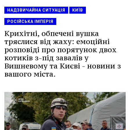
НАДЗВИЧАЙНА СИТУАЦІЯ
КИЇВ
РОСІЙСЬКА ІМПЕРІЯ
Крихітні, обпечені вушка
тряслися від жаху: емоційні
розповіді про порятунок двох
котиків з-під завалів у
Вишневому та Києві - новини з
вашого міста.