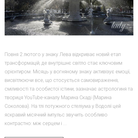
Повня 2 лютого у знаку Лева відкриває новий етап
трансформацій, де внутрішнє світло стає ключовим
орієнтиром. Місяць у вогняному знаку активізує емоції,
висвітлюючи все, що стосується самовираження,
сміливості та особистої істини, зазначає астрологиня та
твориця YouTube-каналу Марина Скаді (Марина
Соколова). На тлі потужного стеліума у Водолії цей
яскравий місячний імпульс звучить особливо
контрастно: між серцем і ...