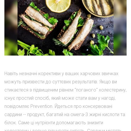
Навіть незначні корективи у ваших харчових звичках
можуть призвести до суттєвих результатів. Якщо ви
стикаєтеся з підвищеним рівнем "поганого" холестерину,
існує простий спосіб, який може стати вам у нагоді,
повідомляє Prevention. Йдеться про консервовані
сардини -- продукт, багатий на омега-3 жирні кислоти та
білок. Саме ці нутрієнти допомагають знизити
холестерин і довше відчувати ситість. Сардини містять