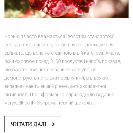
Чорниця часто вважається "золотим стандартом"
серед антиоксидантів, проте наукові дослідження
свідчать, що вона не є єдиною в цій категорії. Аналіз,
який охоплює понад 3100 продуктів і напоїв, показав,
що багато звичних складників харчування
демонструють не тільки порівнянний, а в деяких
випадках навіть вищий рівень антиоксидантної
активності. Цю інформацію оприлюднило видання
Verywellhealth. Зокрема, темний шокола...
ЧИТАТИ ДАЛІ