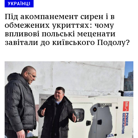
УКРАЇНЦІ
Під акомпанемент сирен і в
обмежених укриттях: чому
впливові польські меценати
завітали до київського Подолу?