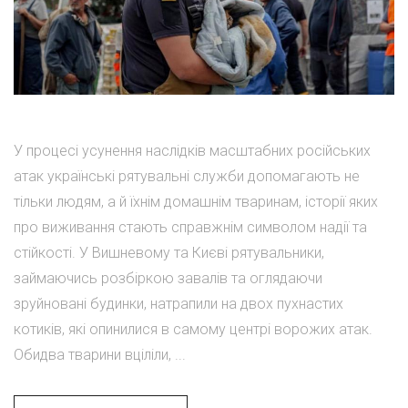
У процесі усунення наслідків масштабних російських
атак українські рятувальні служби допомагають не
тільки людям, а й їхнім домашнім тваринам, історії яких
про виживання стають справжнім символом надії та
стійкості. У Вишневому та Києві рятувальники,
займаючись розбіркою завалів та оглядаючи
зруйновані будинки, натрапили на двох пухнастих
котиків, які опинилися в самому центрі ворожих атак.
Обидва тварини вціліли, ...