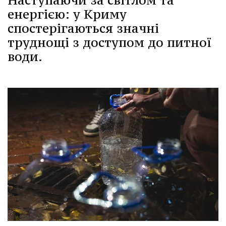
Наступаючи за світлом та
енергією: у Криму
спостерігаються значні
труднощі з доступом до питної
води.