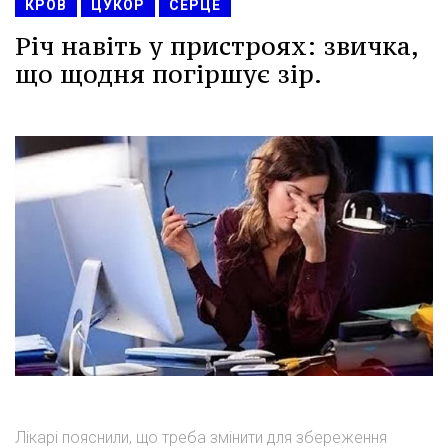
КРОВ
ЦУКОР
СЕРЦЕ
Річ навіть у пристроях: звичка,
що щодня погіршує зір.
Лікарі пояснили, що треба змінити для збереження