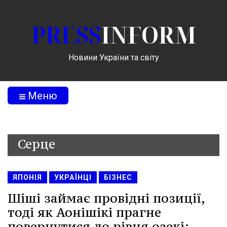
PRESS
INFORM
Новини України та світу
Меню
Серце
ЯПОНІЯ
УКРАЇНЦІ
БІЗНЕС
Шіші займає провідні позиції,
тоді як Аонішікі прагне
повернутися до рівня озекі: