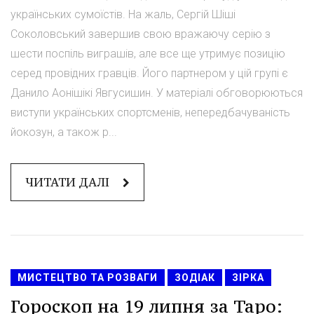
українських сумоїстів. На жаль, Сергій Шіші
Соколовський завершив свою вражаючу серію з
шести поспіль виграшів, але все ще утримує позицію
серед провідних гравців. Його партнером у цій групі є
Данило Аонішікі Явгусишин. У матеріалі обговорюються
виступи українських спортсменів, непередбачуваність
йокозун, а також р...
ЧИТАТИ ДАЛІ
МИСТЕЦТВО ТА РОЗВАГИ
ЗОДІАК
ЗІРКА
Гороскоп на 19 липня за Таро: