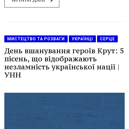
МИСТЕЦТВО ТА РОЗВАГИ
УКРАЇНЦІ
СЕРЦЕ
День вшанування героїв Крут: 5
пісень, що відображають
незламність української нації |
УНН