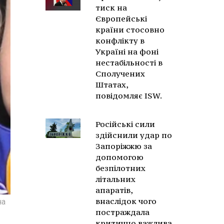
тиск на
Європейські
країни стосовно
конфлікту в
Україні на фоні
нестабільності в
Сполучених
Штатах,
повідомляє ISW.
Російські сили
здійснили удар по
Запоріжжю за
допомогою
безпілотних
літальних
апаратів,
внаслідок чого
на
постраждала
критично важлива