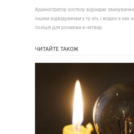
Адміністратор хостелу відкидає звинуваче
іншим відвідувачам у ту ніч, і жоден з них
поліція для розмови в четвер.
ЧИТАЙТЕ ТАКОЖ