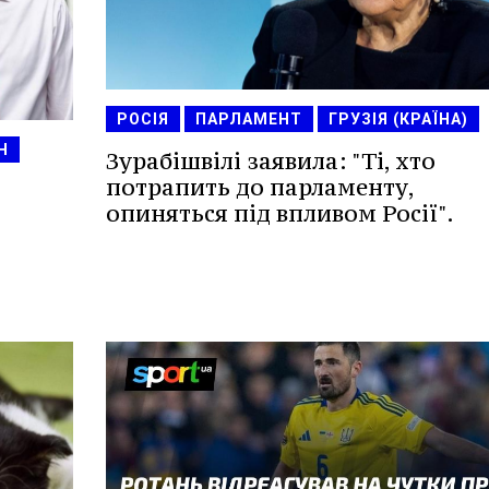
РОСІЯ
ПАРЛАМЕНТ
ГРУЗІЯ (КРАЇНА)
Н
Зурабішвілі заявила: "Ті, хто
потрапить до парламенту,
опиняться під впливом Росії".