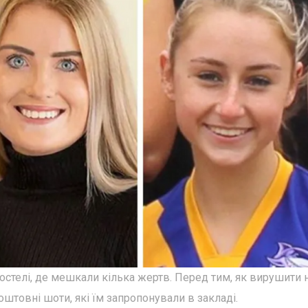
хостелі, де мешкали кілька жертв. Перед тим, як вирушити 
штовні шоти, які їм запропонували в закладі.