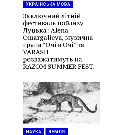
УКРАЇНСЬКА МОВА
Заключний літній
фестиваль поблизу
Луцька: Alena
Omargalieva, музична
група "Очі в Очі" та
VARASH
розважатимуть на
RAZOM SUMMER FEST.
НАУКА
ЗЕМЛЯ