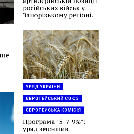
артилерійській позиції
російських військ у
Запорізькому регіоні.
дне
УРЯД УКРАЇНИ
ЄВРОПЕЙСЬКИЙ СОЮЗ
ЄВРОПЕЙСЬКА КОМІСІЯ
Програма "5-7-9%":
уряд зменшив