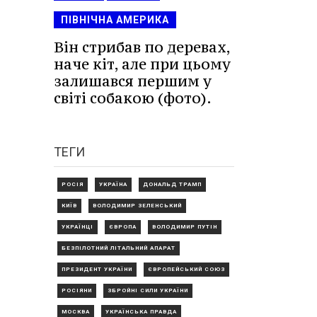
ПІВНІЧНА АМЕРИКА
Він стрибав по деревах,
наче кіт, але при цьому
залишався першим у
світі собакою (фото).
ТЕГИ
РОСІЯ
УКРАЇНА
ДОНАЛЬД ТРАМП
КИЇВ
ВОЛОДИМИР ЗЕЛЕНСЬКИЙ
УКРАЇНЦІ
ЄВРОПА
ВОЛОДИМИР ПУТІН
БЕЗПІЛОТНИЙ ЛІТАЛЬНИЙ АПАРАТ
ПРЕЗИДЕНТ УКРАЇНИ
ЄВРОПЕЙСЬКИЙ СОЮЗ
РОСІЯНИ
ЗБРОЙНІ СИЛИ УКРАЇНИ
МОСКВА
УКРАЇНСЬКА ПРАВДА