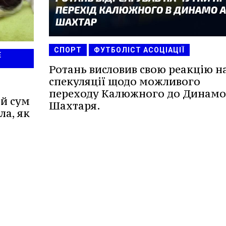
СПОРТ
ФУТБОЛІСТ АСОЦІАЦІЇ
Е
Ротань висловив свою реакцію н
спекуляції щодо можливого
переходу Калюжного до Динамо
ій сум
Шахтаря.
ла, як