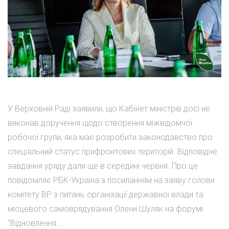
У Верховній Раді заявили, що Кабінет міністрів досі не
виконав доручення щодо створення міжвідомчої
робочої групи, яка має розробити законодавство про
спеціальний статус прифронтових територій. Відповідне
завдання уряду дали ще в середині червня. Про це
повідомляє РБК-Україна з посиланням на заяву голови
комітету ВР з питань організації державної влади та
місцевого самоврядування Олени Шуляк на форумі
"Відновлення ...