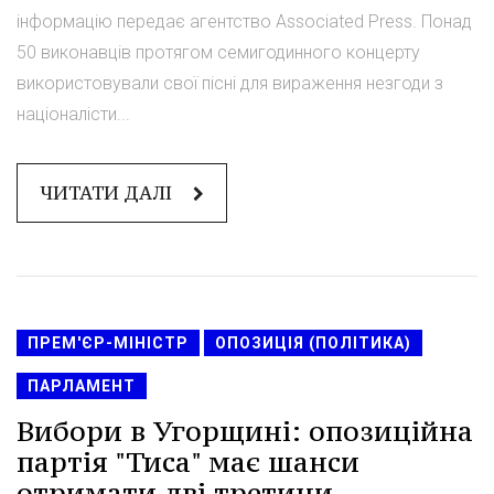
інформацію передає агентство Associated Press. Понад
50 виконавців протягом семигодинного концерту
використовували свої пісні для вираження незгоди з
націоналісти...
ЧИТАТИ ДАЛІ
ПРЕМ'ЄР-МІНІСТР
ОПОЗИЦІЯ (ПОЛІТИКА)
ПАРЛАМЕНТ
Вибори в Угорщині: опозиційна
партія "Тиса" має шанси
отримати дві третини