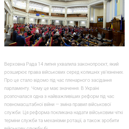
Верховна Рада 14 липня ухвалила законопроєкт, який
розширює права військових серед колишніх ув'язнених.
Про це стало відомо під час пленарного засідання
парламенту. Чому це має значення. В Україні
розпочалася одна з найважливіших реформ під час
повномасштабної війни — зміна правил військової
служби. Ця реформа покликана надати військовим чіткі
терміни служби та механізми ротації, а також зробити
військову службу бі...