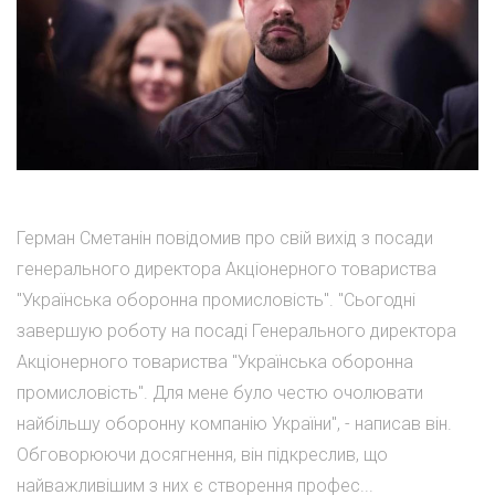
Герман Сметанін повідомив про свій вихід з посади
генерального директора Акціонерного товариства
"Українська оборонна промисловість". "Сьогодні
завершую роботу на посаді Генерального директора
Акціонерного товариства "Українська оборонна
промисловість". Для мене було честю очолювати
найбільшу оборонну компанію України", - написав він.
Обговорюючи досягнення, він підкреслив, що
найважливішим з них є створення профес...