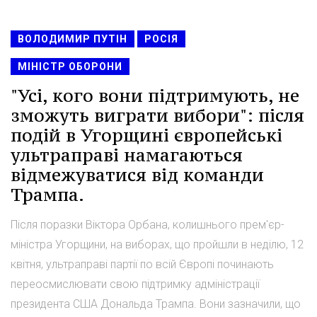
ВОЛОДИМИР ПУТІН
РОСІЯ
МІНІСТР ОБОРОНИ
"Усі, кого вони підтримують, не
зможуть виграти вибори": після
подій в Угорщині європейські
ультраправі намагаються
відмежуватися від команди
Трампа.
Після поразки Віктора Орбана, колишнього прем'єр-
міністра Угорщини, на виборах, що пройшли в неділю, 12
квітня, ультраправі партії по всій Європі починають
переосмислювати свою підтримку адміністрації
президента США Дональда Трампа. Вони зазначили, що