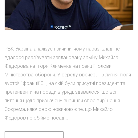
РБК-Україна аналізує причини, чому наразі владі не
вдалося реалізувати заплановану заміну Михайла
Федорова на Ігоря Клименка на позиції голови
Міністерства оборони. У середу ввечері, 15 липня, після
зустрічі фракції СН, на якій були присутні президент та
претенденти на посади в уряді, здавалося, що всі
питання щодо призначень знайшли своє вирішення.
Зокрема, ключовою новиною є те, що Михайло
Федоров не обійме посад...