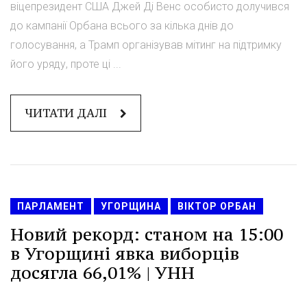
віцепрезидент США Джей Ді Венс особисто долучився
до кампанії Орбана всього за кілька днів до
голосування, а Трамп організував мітинг на підтримку
його уряду, проте ці ...
ЧИТАТИ ДАЛІ
ПАРЛАМЕНТ
УГОРЩИНА
ВІКТОР ОРБАН
Новий рекорд: станом на 15:00
в Угорщині явка виборців
досягла 66,01% | УНН