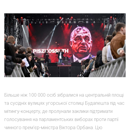
Більше ніж 100 000 осіб зібралися на центральній площі
та сусідніх вулицях угорської столиці Будапешта під час
мітингу-концерту, де пролунали заклики підтримати
голосування на парламентських виборах проти партії
чинного прем'єр-міністра Віктора Орбана. Цю