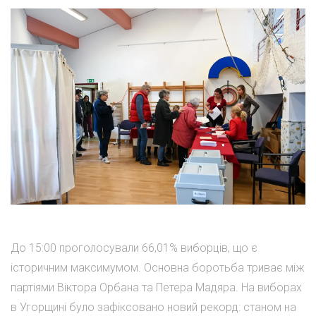
До 15:00 проголосували 66,01% виборців, що є
історичним максимумом. Основна боротьба триває між
партіями Віктора Орбана та Петера Мадяра. На виборах
в Угорщині було зафіксовано новий рекорд: станом на