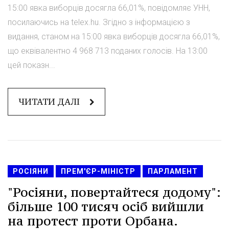
15:00 явка виборців досягла 66,01%, повідомляє УНН,
посилаючись на telex.hu. Згідно з інформацією з
видання, станом на 15:00 явка виборців досягла 66,01%,
що еквівалентно 4 968 713 поданих голосів. На 13:00
цей показн...
ЧИТАТИ ДАЛІ
РОСІЯНИ
ПРЕМ'ЄР-МІНІСТР
ПАРЛАМЕНТ
"Росіяни, повертайтеся додому":
більше 100 тисяч осіб вийшли
на протест проти Орбана.