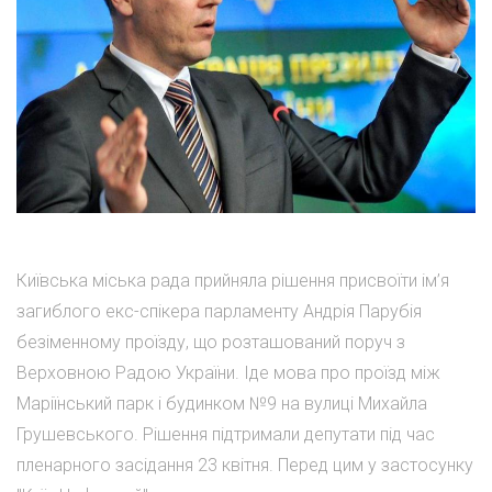
Київська міська рада прийняла рішення присвоїти ім’я
загиблого екс-спікера парламенту Андрія Парубія
безіменному проїзду, що розташований поруч з
Верховною Радою України. Іде мова про проїзд між
Маріїнський парк і будинком №9 на вулиці Михайла
Грушевського. Рішення підтримали депутати під час
пленарного засідання 23 квітня. Перед цим у застосунку