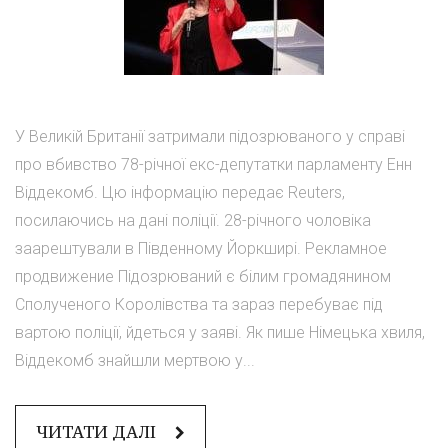
У Великій Британії затримали підозрюваного у справі
про вбивство 78-річної екс-депутатки парламенту Енн
Віддекомб. Цю інформацію передає Reuters,
посилаючись на дані поліції. 28-річного чоловіка
заарештували в Південному Йоркширі. Рекламное
продвижение Підозрюваний є білим громадянином
Сполученого Королівства та зараз перебуває під
вартою поліції, йдеться у заяві. Як пише Німецька хвиля,
Віддекомб знайшли мертвою у...
ЧИТАТИ ДАЛІ