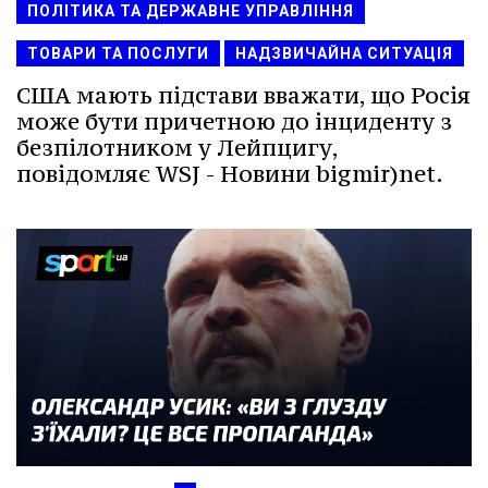
ПОЛІТИКА ТА ДЕРЖАВНЕ УПРАВЛІННЯ
ТОВАРИ ТА ПОСЛУГИ
НАДЗВИЧАЙНА СИТУАЦІЯ
США мають підстави вважати, що Росія
може бути причетною до інциденту з
безпілотником у Лейпцигу,
повідомляє WSJ - Новини bigmir)net.