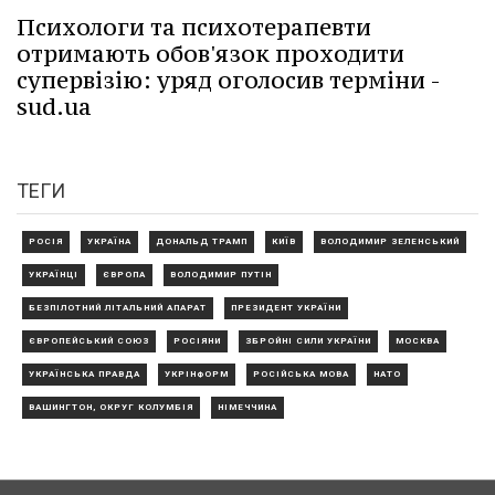
Психологи та психотерапевти
отримають обов'язок проходити
супервізію: уряд оголосив терміни -
sud.ua
ТЕГИ
РОСІЯ
УКРАЇНА
ДОНАЛЬД ТРАМП
КИЇВ
ВОЛОДИМИР ЗЕЛЕНСЬКИЙ
УКРАЇНЦІ
ЄВРОПА
ВОЛОДИМИР ПУТІН
БЕЗПІЛОТНИЙ ЛІТАЛЬНИЙ АПАРАТ
ПРЕЗИДЕНТ УКРАЇНИ
ЄВРОПЕЙСЬКИЙ СОЮЗ
РОСІЯНИ
ЗБРОЙНІ СИЛИ УКРАЇНИ
МОСКВА
УКРАЇНСЬКА ПРАВДА
УКРІНФОРМ
РОСІЙСЬКА МОВА
НАТО
ВАШИНГТОН, ОКРУГ КОЛУМБІЯ
НІМЕЧЧИНА