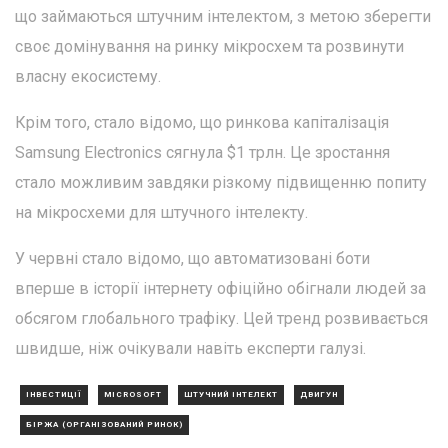
що займаються штучним інтелектом, з метою зберегти
своє домінування на ринку мікросхем та розвинути
власну екосистему.
Крім того, стало відомо, що ринкова капіталізація
Samsung Electronics сягнула $1 трлн. Це зростання
стало можливим завдяки різкому підвищенню попиту
на мікросхеми для штучного інтелекту.
У червні стало відомо, що автоматизовані боти
вперше в історії інтернету офіційно обігнали людей за
обсягом глобального трафіку. Цей тренд розвивається
швидше, ніж очікували навіть експерти галузі.
ІНВЕСТИЦІЇ
MICROSOFT
ШТУЧНИЙ ІНТЕЛЕКТ
ДВИГУН
БІРЖА (ОРГАНІЗОВАНИЙ РИНОК)