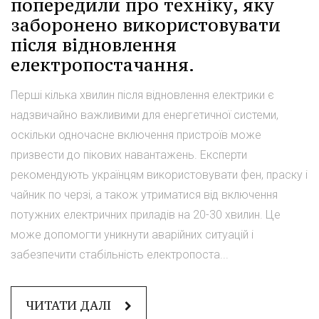
попередили про техніку, яку
заборонено використовувати
після відновлення
електропостачання.
Перші кілька хвилин після відновлення електрики є
надзвичайно важливими для енергетичної системи,
оскільки одночасне включення пристроїв може
призвести до пікових навантажень. Експерти
рекомендують українцям використовувати фен, праску і
чайник по черзі, а також утриматися від включення
потужних електричних приладів на 20-30 хвилин. Це
може допомогти уникнути аварійних ситуацій і
забезпечити стабільність електропоста...
ЧИТАТИ ДАЛІ