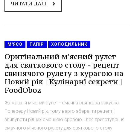
ЧИТАТИ ДАЛІ
М'ЯСО
ПАПІР
ХОЛОДИЛЬНИК
Оригінальний м'ясний рулет
для святкового столу - рецепт
свинячого рулету з курагою на
Новий рік | Кулінарні секрети |
FoodOboz
Жлмашній м'ясний рулет - смачна святкова закуска.
Попереду Новий рік, тому варто зберегти рецепт і
здивувати рідних смачною сравою. Ідея приготування
смачного м'ясного рулету для святкового столу