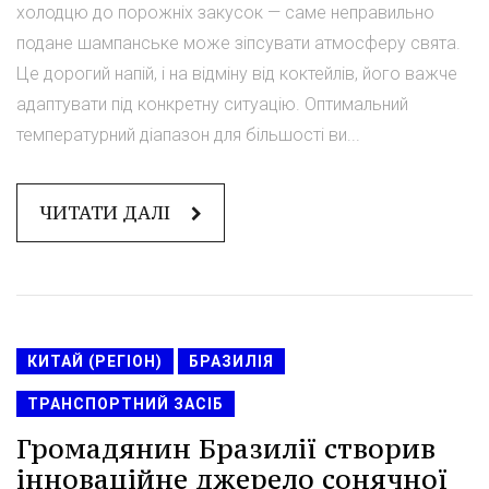
холодцю до порожніх закусок — саме неправильно
подане шампанське може зіпсувати атмосферу свята.
Це дорогий напій, і на відміну від коктейлів, його важче
адаптувати під конкретну ситуацію. Оптимальний
температурний діапазон для більшості ви...
ЧИТАТИ ДАЛІ
КИТАЙ (РЕГІОН)
БРАЗИЛІЯ
ТРАНСПОРТНИЙ ЗАСІБ
Громадянин Бразилії створив
інноваційне джерело сонячної