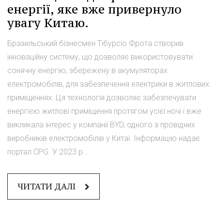
енергії, яке вже привернуло
увагу Китаю.
Бразильський бізнесмен Тібурсіо Фрота створив
інноваційну систему, що дозволяє використовувати
сонячну енергію, збережену в акумуляторах
електромобілів, для забезпечення електрики в житлових
приміщеннях. Ця технологія дозволяє забезпечувати
енергією житлові приміщення протягом усієї ночі і вже
викликала інтерес у компанії BYD, одного з провідних
виробників електромобілів у Китаї. Інформацію надає
портал CPG. У 2023 р...
ЧИТАТИ ДАЛІ