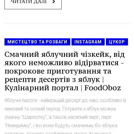
ЧИТАТИ ДАЛІ
МИСТЕЦТВО ТА РОЗВАГИ
INSTAGRAM
ЦУКОР
Смачний яблучний чізкейк, від
якого неможливо відірватися -
покрокове приготування та
рецепти десертів з яблук |
Кулінарний портал | FoodOboz
Яблучні пироги - найкращий десерт до чаю, особливо в
зимовий та осінній період. Готувати з яблук можна
смачну "Шарлотку", а також насипний пиріг, пиріг
"Невидимку", і всі вони будуть смачними, бо яблука
додадуть десерту особливого смаку. Кулінарка