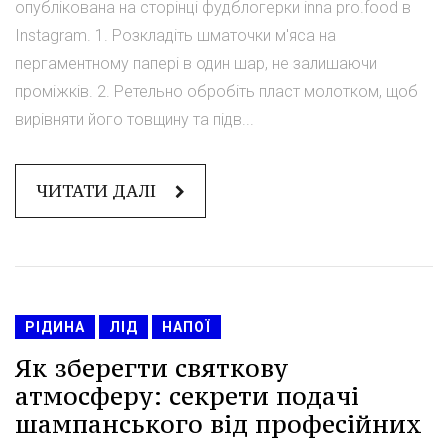
опублікована на сторінці фудблогерки inna pro.food в
Instagram. 1. Розкладіть шматочки м'яса на
пергаментному папері в один шар, не залишаючи
проміжків. 2. Ретельно обробіть пласт молотком, щоб
вирівняти його товщину та підв...
ЧИТАТИ ДАЛІ
РІДИНА
ЛІД
НАПОЇ
Як зберегти святкову
атмосферу: секрети подачі
шампанського від професійних