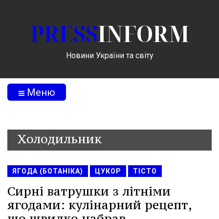
PRESS
INFORM
Новини України та світу
Меню
Холодильник
ЯГОДА (БОТАНІКА)
ЦУКОР
ТІСТО
Сирні ватрушки з літніми
ягодами: кулінарний рецепт,
що швидко набрав