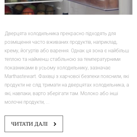
Дверцята холодильника прекрасно підходять для
розміщення часто вживаних продуктів, наприклад,
крему, йогуртів або варення. Однак ця зона є найбільш
теплою та найменш стабільною за температурними
показниками в усьому холодильнику, зазначає
Marthastewart. Фахівці з харчової безпеки пояснили, які
продукти не слід тримати на дверцятах холодильника, а
які, навпаки, варто зберігати там. Молоко або інші
молочні продукти, ...
ЧИТАТИ ДАЛІ