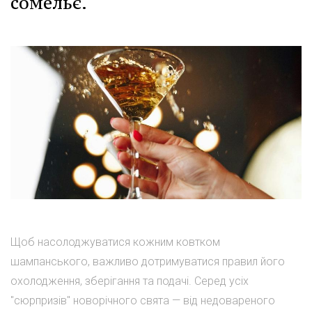
сомельє.
Щоб насолоджуватися кожним ковтком
шампанського, важливо дотримуватися правил його
охолодження, зберігання та подачі. Серед усіх
"сюрпризів" новорічного свята — від недовареного