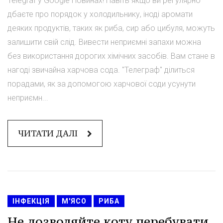
Telegraf у Google Новинах! Навіть якщо ви регулярно
дбаєте про порядок у холодильнику, іноді аромати
деяких продуктів, таких як риба, сир або цибуля, можуть
залишити свій слід. Вивести неприємні запахи можна
без використання дорогих хімічних засобів. Вам стане в
нагоді звичайна харчова сода. "Телеграф" ділиться
порадами, як за допомогою харчової соди усунути
неприємн...
ЧИТАТИ ДАЛІ
ІНФЕКЦІЯ
М'ЯСО
РИБА
Не дозволяйте коту перебувати