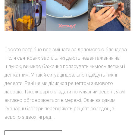
Просто потрібно все змішати за допомогою блендера.
Після святкових застіль, які дають навантаження на
шлунок, виникає бажання поласувати чимось легким і
делікатним. У такій ситуації ідеально підійдуть ніжні
десерти. Раніше ми ділилися рецептом зимового
ласоща. Також варто згадати популярний рецепт, який
активно обговорюється в мережі. Один за одним
кулінарні блогери перевіряють рецепт солодощів
всього з двох інгред...