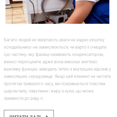
Багато людей не звертають уваги на задню решітку
холодильника і не замислюються, чи варто її очищати.
Цю частину, яку фахівці називають конденсатором,
важко переоцінити, адже вона виконує життєво
важливу функцію: виводить тепло з внутрішніх відсіків у
навколишнє середовище. Якщо цей елемент не чистити
протягом тривалого часу, він покривається товстим
шаром пилу, павутиння і жиру з кухні, що може
призвести до ряду п...
ЧИТАТИ ДАЛІ