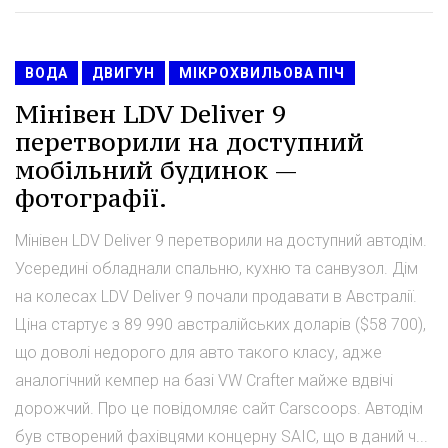
ВОДА
ДВИГУН
МІКРОХВИЛЬОВА ПІЧ
Мінівен LDV Deliver 9
перетворили на доступний
мобільний будинок —
фотографії.
Мінівен LDV Deliver 9 перетворили на доступний автодім.
Усередині обладнали спальню, кухню та санвузол. Дім
на колесах LDV Deliver 9 почали продавати в Австралії.
Ціна стартує з 89 990 австралійських доларів ($58 700),
що доволі недорого для авто такого класу, адже
аналогічний кемпер на базі VW Crafter майже вдвічі
дорожчий. Про це повідомляє сайт Carscoops. Автодім
був створений фахівцями концерну SAIC, що в даний ч...