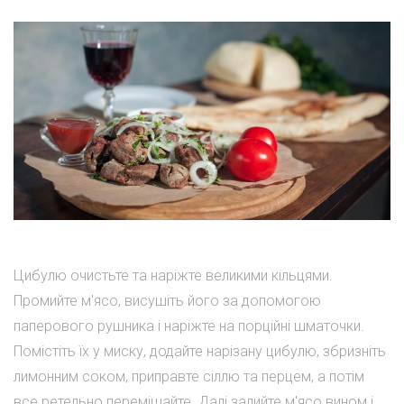
Цибулю очистьте та наріжте великими кільцями.
Промийте м'ясо, висушіть його за допомогою
паперового рушника і наріжте на порційні шматочки.
Помістіть їх у миску, додайте нарізану цибулю, збризніть
лимонним соком, приправте сіллю та перцем, а потім
все ретельно перемішайте. Далі залийте м'ясо вином і