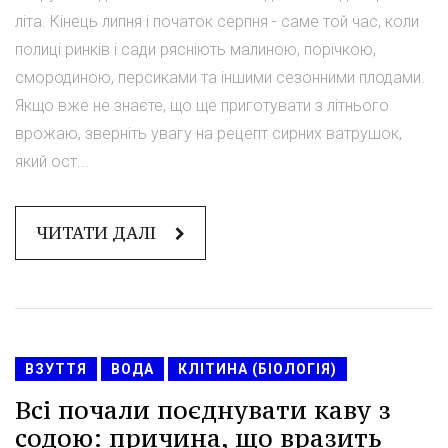
літа. Кінець липня і початок серпня - саме той час, коли
полиці ринків і сади рясніють малиною, порічкою,
смородиною, персиками та іншими сезонними плодами.
Якщо вже не знаєте, що ще приготувати з літнього
врожаю, зверніть увагу на рецепт сирних ватрушок,
який ост...
ЧИТАТИ ДАЛІ
ВЗУТТЯ
ВОДА
КЛІТИНА (БІОЛОГІЯ)
Всі почали поєднувати каву з
содою: причина, що вразить