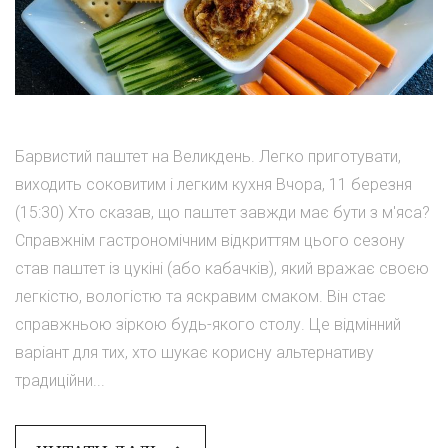
Барвистий паштет на Великдень. Легко приготувати,
виходить соковитим і легким кухня Вчора, 11 березня
(15:30) Хто сказав, що паштет завжди має бути з м'яса?
Справжнім гастрономічним відкриттям цього сезону
став паштет із цукіні (або кабачків), який вражає своєю
легкістю, вологістю та яскравим смаком. Він стає
справжньою зіркою будь-якого столу. Це відмінний
варіант для тих, хто шукає корисну альтернативу
традиційни...