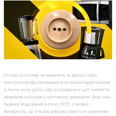
Експерт роз’яснив, як визначити, чи здатна стара
електропроводка витримувати актуальні навантаження,
а також на які деталі слід зосередитися, щоб запобігти
аварійним ситуаціям у житловому приміщенні. Якщо ваш
будинок збудований в епоху СРСР, є велика
ймовірність, що в ньому використовується алюмінієва