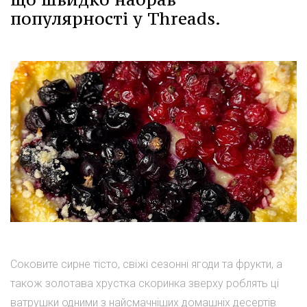
популярності у Threads.
Соковите сирне тісто, свіжі сезонні ягоди та фрукти, а
також золотава хрустка скоринка зверху роблять ці
ватрушки одними з найсмачніших домашніх десертів