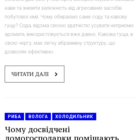
кави та знизити залежність від агресивних засобів
побутової хімії. Чому обираємо саме соду та кавову
гущу? Сода, відома своєю здатністю усувати неприємні
аромати, використовується вже давно. Кавова гуща, в
свою чергу, має легку абразивну структуру, що
дозволяє ефективно...
ЧИТАТИ ДАЛІ
РИБА
ВОЛОГА
ХОЛОДИЛЬНИК
Чому досвідчені
домогосподарки поміщають