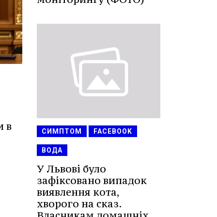
и в
СИМПТОМ
FACEBOOK
ВОДА
У Львові було
зафіксовано випадок
виявлення кота,
хворого на сказ.
Власникам домашніх