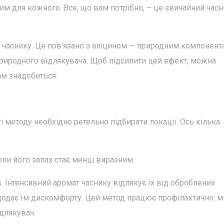
ним для кожного. Все, що вам потрібно, – це звичайний часн
и часнику. Це пов'язано з аліцином — природним компонент
природного відлякувача. Щоб підсилити цей ефект, можна
ам знадобиться:
методу необхідно ретельно підбирати локації. Ось кілька
оли його запах стає менш виразним.
. Інтенсивний аромат часнику відлякує їх від оброблених
 додає їм дискомфорту. Цей метод працює профілактично: 
ідлякувач.