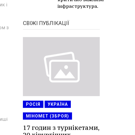
ик і
інфраструктура.
СВІЖІ ПУБЛІКАЦІЇ
ом з
РОСІЯ
УКРАЇНА
МІНОМЕТ (ЗБРОЯ)
миші
17 годин з турнікетами,
20 хірургічних