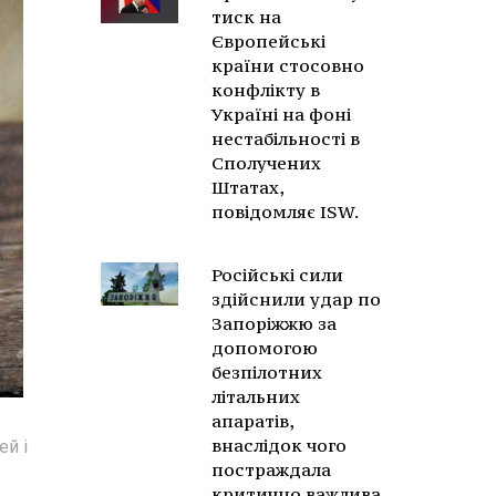
тиск на
Європейські
країни стосовно
конфлікту в
Україні на фоні
нестабільності в
Сполучених
Штатах,
повідомляє ISW.
Російські сили
здійснили удар по
Запоріжжю за
допомогою
безпілотних
літальних
апаратів,
внаслідок чого
ей і
постраждала
критично важлива