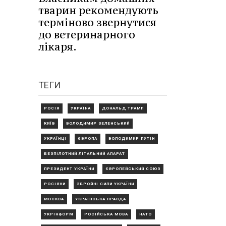
тварин рекомендують
терміново звернутися
до ветеринарного
лікаря.
ТЕГИ
РОСІЯ
УКРАЇНА
ДОНАЛЬД ТРАМП
КИЇВ
ВОЛОДИМИР ЗЕЛЕНСЬКИЙ
УКРАЇНЦІ
ЄВРОПА
ВОЛОДИМИР ПУТІН
БЕЗПІЛОТНИЙ ЛІТАЛЬНИЙ АПАРАТ
ПРЕЗИДЕНТ УКРАЇНИ
ЄВРОПЕЙСЬКИЙ СОЮЗ
РОСІЯНИ
ЗБРОЙНІ СИЛИ УКРАЇНИ
МОСКВА
УКРАЇНСЬКА ПРАВДА
УКРІНФОРМ
РОСІЙСЬКА МОВА
НАТО