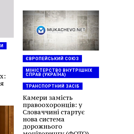
НИ
ЄВРОПЕЙСЬКИЙ СОЮЗ
МІНІСТЕРСТВО ВНУТРІШНІХ
СПРАВ (УКРАЇНА)
х:
ся
ТРАНСПОРТНИЙ ЗАСІБ
Камери замість
правоохоронців: у
Словаччині стартує
нова система
дорожнього
моніторингу (ФОТО)