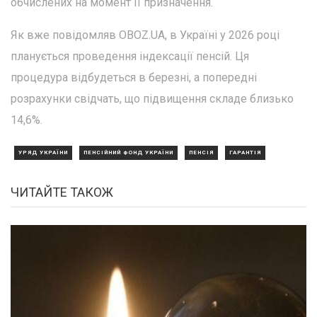
обчислених на момент її призначення.
Як вже повідомляв OBOZ.UA, в Україні у 2026 році
планується проведення індексації пенсій. Ця
процедура відбудеться в березні, а попередні
розрахунки свідчать, що підвищення складе близько
14,6%.
УРЯД УКРАЇНИ
ПЕНСІЙНИЙ ФОНД УКРАЇНИ
ПЕНСІЯ
ГАРАНТІЯ
ЧИТАЙТЕ ТАКОЖ