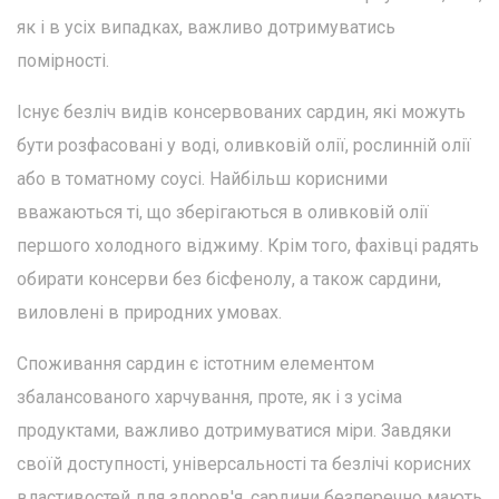
як і в усіх випадках, важливо дотримуватись
помірності.
Існує безліч видів консервованих сардин, які можуть
бути розфасовані у воді, оливковій олії, рослинній олії
або в томатному соусі. Найбільш корисними
вважаються ті, що зберігаються в оливковій олії
першого холодного віджиму. Крім того, фахівці радять
обирати консерви без бісфенолу, а також сардини,
виловлені в природних умовах.
Споживання сардин є істотним елементом
збалансованого харчування, проте, як і з усіма
продуктами, важливо дотримуватися міри. Завдяки
своїй доступності, універсальності та безлічі корисних
властивостей для здоров'я, сардини безперечно мають