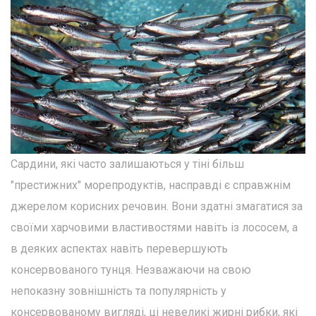
Сардини, які часто залишаються у тіні більш
"престижних" морепродуктів, насправді є справжнім
джерелом корисних речовин. Вони здатні змагатися за
своїми харчовими властивостями навіть із лососем, а
в деяких аспектах навіть перевершують
консервованого тунця. Незважаючи на свою
непоказну зовнішність та популярність у
консервованому вигляді, ці невеликі жирні рибки, які