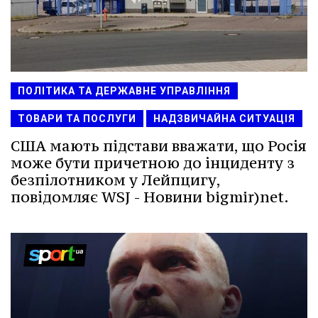
ПОЛІТИКА ТА ДЕРЖАВНЕ УПРАВЛІННЯ
ТОВАРИ ТА ПОСЛУГИ
НАДЗВИЧАЙНА СИТУАЦІЯ
США мають підстави вважати, що Росія
може бути причетною до інциденту з
безпілотником у Лейпцигу,
повідомляє WSJ - Новини bigmir)net.