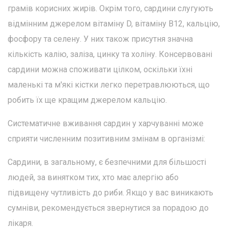
грамів корисних жирів. Окрім того, сардини слугують
відмінним джерелом вітаміну D, вітаміну B12, кальцію,
фосфору та селену. У них також присутня значна
кількість калію, заліза, цинку та холіну. Консервовані
сардини можна споживати цілком, оскільки їхні
маленькі та м'які кістки легко перетравлюються, що
робить їх ще кращим джерелом кальцію.
Систематичне вживання сардин у харчуванні може
сприяти численним позитивним змінам в організмі:
Сардини, в загальному, є безпечними для більшості
людей, за винятком тих, хто має алергію або
підвищену чутливість до риби. Якщо у вас виникають
сумніви, рекомендується звернутися за порадою до
лікаря.