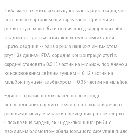
Риба часто містить незначну кількість ртуті з води, яка
потрапляє в організм при харчуванні. При певних
рівнях ртуть може бути токсичною для дорослих або
шкідливою для вагітних жінок і маленьких дітей.
Проте, сардини -- одна з риб з найнижчим вмістом
ртуті. За даними FDA, середня концентрація ртуті в
сардині становить 0,013 частин на мільйон, порівняно з
консервованим світлим тунцем -- 0,12 частин на
мільйон і тунцем-альбакором -- 0,35 частин на мільйон.
Єдиною причиною для занепокоєння щодо
консервованих сардин є вміст солі, оскільки деякі їх
різновиди можуть містити підвищений рівень натрію.
Споживання сардин, як і будь-якої іншої риби, є
важливим елементом збалансованого харчування, але,