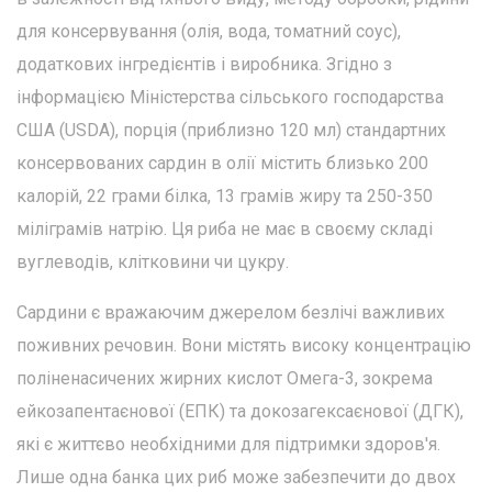
для консервування (олія, вода, томатний соус),
додаткових інгредієнтів і виробника. Згідно з
інформацією Міністерства сільського господарства
США (USDA), порція (приблизно 120 мл) стандартних
консервованих сардин в олії містить близько 200
калорій, 22 грами білка, 13 грамів жиру та 250-350
міліграмів натрію. Ця риба не має в своєму складі
вуглеводів, клітковини чи цукру.
Сардини є вражаючим джерелом безлічі важливих
поживних речовин. Вони містять високу концентрацію
поліненасичених жирних кислот Омега-3, зокрема
ейкозапентаєнової (ЕПК) та докозагексаєнової (ДГК),
які є життєво необхідними для підтримки здоров'я.
Лише одна банка цих риб може забезпечити до двох