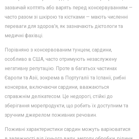
зазвичай коптять або варять перед консервуванням —
часто разом зі шкірою та кістками — мають численні
переваги для здоров'я, як зазначають дієтологи та
медичні фахівці.
Порівняно з консервованим тунцем, сардини,
особливо в США, часто отримують незаслужену
негативну репутацію. Проте в багатьох частинах
Європи та Азії, зокрема в Португалії та Іспанії, рибні
консерви, включаючи сардини, вважаються
справжнім делікатесом. Це недорогі, стійкі до
зберігання морепродукти, що робить їх доступним та
зручним джерелом поживних речовин.
Поживні характеристики сардин можуть варіюватися
в залежності від їхнього виду, методу обробки, рідини