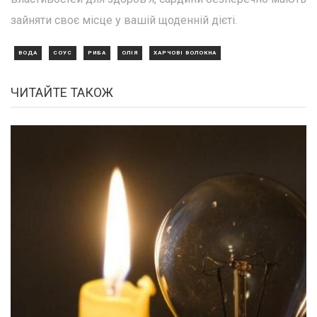
зайняти своє місце у вашій щоденній дієті.
ВОДА
СОУС
РИБА
ОЛІЯ
ХАРЧОВІ ВОЛОКНА
ЧИТАЙТЕ ТАКОЖ