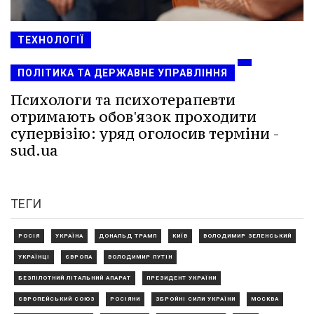
ТЕХНОЛОГІЇ
ПОЛІТИКА ТА ДЕРЖАВНЕ УПРАВЛІННЯ
Психологи та психотерапевти
отримають обов'язок проходити
супервізію: уряд оголосив терміни -
sud.ua
ТЕГИ
РОСІЯ
УКРАЇНА
ДОНАЛЬД ТРАМП
КИЇВ
ВОЛОДИМИР ЗЕЛЕНСЬКИЙ
УКРАЇНЦІ
ЄВРОПА
ВОЛОДИМИР ПУТІН
БЕЗПІЛОТНИЙ ЛІТАЛЬНИЙ АПАРАТ
ПРЕЗИДЕНТ УКРАЇНИ
ЄВРОПЕЙСЬКИЙ СОЮЗ
РОСІЯНИ
ЗБРОЙНІ СИЛИ УКРАЇНИ
МОСКВА