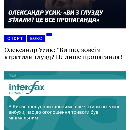
СПОРТ
БОКС
Олександр Усик: "Ви що, зовсім
втратили глузд? Це лише пропаганда!"