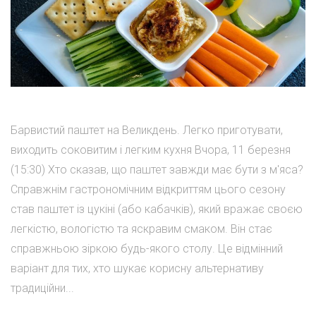
Барвистий паштет на Великдень. Легко приготувати,
виходить соковитим і легким кухня Вчора, 11 березня
(15:30) Хто сказав, що паштет завжди має бути з м'яса?
Справжнім гастрономічним відкриттям цього сезону
став паштет із цукіні (або кабачків), який вражає своєю
легкістю, вологістю та яскравим смаком. Він стає
справжньою зіркою будь-якого столу. Це відмінний
варіант для тих, хто шукає корисну альтернативу
традиційни...