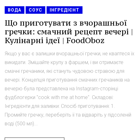
ВОДА
СОУС
ІНГРЕДІЄНТ
Що приготувати з вчорашньої
гречки: смачний рецепт вечері |
Кулінарні ідеї | FoodOboz
Якщо у вас є залишки вчорашньої гречки, не кваптеся їх
викидати. Змішайте крупу з фаршем, і ви отримаєте
смачні гречаники, які стануть чудовою стравою для
вечері. Концепція приготування смачних гречаників на
вечерю була представлена на Instagram-сторінці
фудблогерки "cook with me at home". Складові:
Інгредієнти для заливки: Спосіб приготування: 1.
Промийте гречку, переберіть її та відваріть у підсоленій
воді (500 мл)...