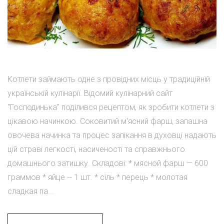
Котлети займають одне з провідних місць у традиційній
українській кулінарії. Відомий кулінарний сайт
"Господинька" поділився рецептом, як зробити котлети з
цікавою начинкою. Соковитий м'ясний фарш, запашна
овочева начинка та процес запікання в духовці надають
цій страві легкості, насиченості та справжнього
домашнього затишку. Складові: * мясной фарш — 600
граммов * яйце -- 1 шт. * сіль * перець * молотая
сладкая па...