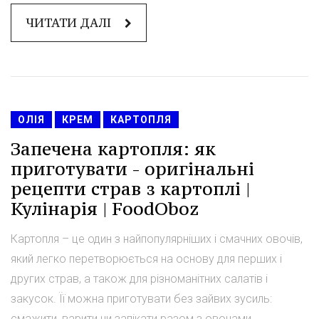
ЧИТАТИ ДАЛІ
ОЛІЯ
КРЕМ
КАРТОПЛЯ
Запечена картопля: як
приготувати - оригінальні
рецепти страв з картоплі |
Кулінарія | FoodOboz
Картопля – це один з найпопулярніших і смачних овочів,
який легко перетворюється на основу для перших і
других страв, а також для різноманітних салатів і
закусок. Її можна приготувати без зайвих зусиль:
смажити, варити чи запікати разом з овочами,