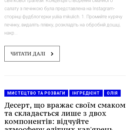
святкової трапези. Концепція створення смачного
салату з печінкою була представлена на Instagram-
сторінці фудблогерки yuliia mikulich. 1. Промийте курячу
печінку, видаліть плівку, розкладіть на обробній дошці,
накр...
ЧИТАТИ ДАЛІ
МИСТЕЦТВО ТА РОЗВАГИ
ІНГРЕДІЄНТ
ОЛІЯ
Десерт, що вражає своїм смаком
та складається лише з двох
компонентів: відчуйте
атмосферу елітних кав'ярень