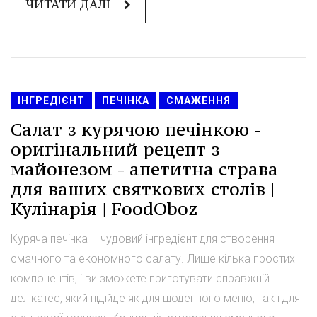
ЧИТАТИ ДАЛІ
ІНГРЕДІЄНТ
ПЕЧІНКА
СМАЖЕННЯ
Салат з курячою печінкою -
оригінальний рецепт з
майонезом - апетитна страва
для ваших святкових столів |
Кулінарія | FoodOboz
Куряча печінка – чудовий інгредієнт для створення
смачного та економного салату. Лише кілька простих
компонентів, і ви зможете приготувати справжній
делікатес, який підійде як для щоденного меню, так і для