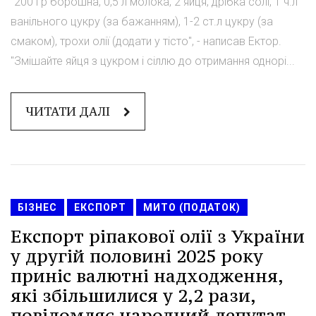
"200 гр борошна, 0,5 л молока, 2 яйця, дрібка солі, 1 ч.л
ванільного цукру (за бажанням), 1-2 ст.л цукру (за
смаком), трохи олії (додати у тісто", - написав Ектор.
"Змішайте яйця з цукром і сіллю до отримання однорі...
ЧИТАТИ ДАЛІ
БІЗНЕС
ЕКСПОРТ
МИТО (ПОДАТОК)
Експорт ріпакової олії з України
у другій половині 2025 року
приніс валютні надходження,
які збільшилися у 2,2 рази,
повідомляє народний депутат.