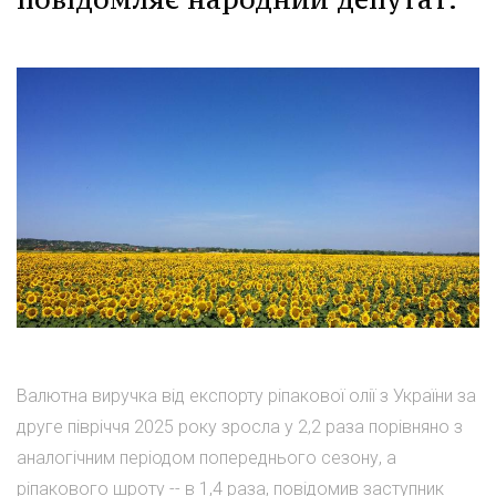
Валютна виручка від експорту ріпакової олії з України за
друге півріччя 2025 року зросла у 2,2 раза порівняно з
аналогічним періодом попереднього сезону, а
ріпакового шроту -- в 1,4 раза, повідомив заступник