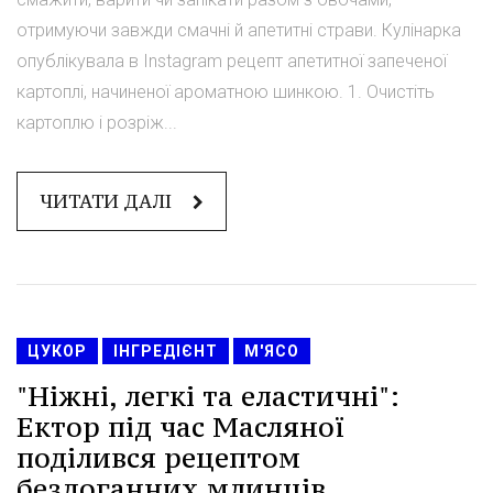
отримуючи завжди смачні й апетитні страви. Кулінарка
опублікувала в Instagram рецепт апетитної запеченої
картоплі, начиненої ароматною шинкою. 1. Очистіть
картоплю і розріж...
ЧИТАТИ ДАЛІ
ЦУКОР
ІНГРЕДІЄНТ
М'ЯСО
"Ніжні, легкі та еластичні":
Ектор під час Масляної
поділився рецептом
бездоганних млинців.