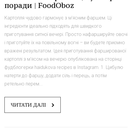
поради | FoodOboz
Картопля чудово гармонує з м'ясним фаршем. Ці
інгредієнти ідеально підходять для швидкого
приготування ситної вечері. Просто нафаршируйте овочі
і приготуйте їх на повільному вогні – ви будете приємно
вражені результатом. Ідея приготування фаршированої
картоплі з м'ясом на вечерю опублікована на сторінці
фудблогерки haidukova recipes в Instagram. 1. Цибулю
натерти до фаршу, додати сіль і перець, а потім
ретельно перем...
ЧИТАТИ ДАЛІ