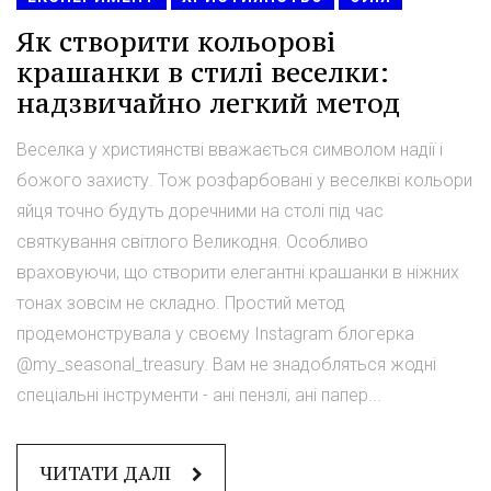
Як створити кольорові
крашанки в стилі веселки:
надзвичайно легкий метод
Веселка у християнстві вважається символом надії і
божого захисту. Тож розфарбовані у веселкві кольори
яйця точно будуть доречними на столі під час
святкування світлого Великодня. Особливо
враховуючи, що створити елегантні крашанки в ніжних
тонах зовсім не складно. Простий метод
продемонструвала у своєму Instagram блогерка
@my_seasonal_treasury. Вам не знадобляться жодні
спеціальні інструменти - ані пензлі, ані папер...
ЧИТАТИ ДАЛІ