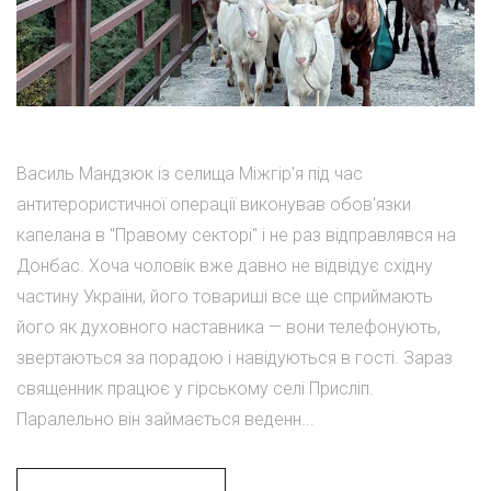
Василь Мандзюк із селища Міжгір'я під час
антитерористичної операції виконував обов'язки
капелана в "Правому секторі" і не раз відправлявся на
Донбас. Хоча чоловік вже давно не відвідує східну
частину України, його товариші все ще сприймають
його як духовного наставника — вони телефонують,
звертаються за порадою і навідуються в гості. Зараз
священник працює у гірському селі Присліп.
Паралельно він займається веденн...