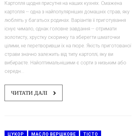
Картопля щодня присутня на наших кухнях. Смажена
картопля -- одна з найпопулярніших домашніх страв, яку
люблять у багатьох родинах. Варіантів її приготування
існує чимало, однак головне завдання -- отримати
золотисту, хрустку скоринку та зберегти шматочки
цілими, не перетворивши їх на пюре. Якість приготованої
страви значно залежить від типу картоплі, яку ви
вибираєте. Найоптимальнішими є сорти з низьким або
середн...
ЧИТАТИ ДАЛІ
ЦУКОР
МАСЛО ВЕРШКОВЕ
ТІСТО