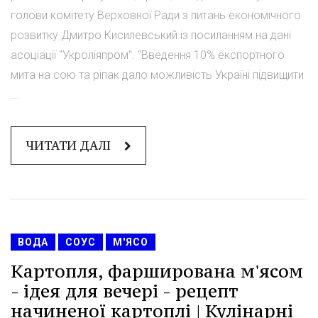
голови комітету Верховної Ради з питань економічного
розвитку Дмитро Кисилевський із посиланням на дані
асоціації "Укроліяпром". "Введення 10% експортного
мита на сою та ріпак дало можливість Україні підвищити
...
ЧИТАТИ ДАЛІ
ВОДА
СОУС
М'ЯСО
Картопля, фарширована м'ясом
- ідея для вечері - рецепт
начиненої картоплі | Кулінарні