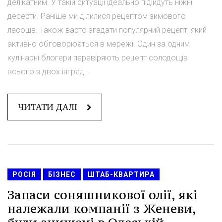
делікатним. У такій ситуації ідеально підійдуть ніжні
десерти. Раніше ми ділилися рецептом зимового
ласоща. Також варто згадати популярний рецепт, який
активно обговорюється в мережі. Один за одним
кулінарні блогери перевіряють рецепт солодощів
всього з двох інгред...
ЧИТАТИ ДАЛІ
РОСІЯ
БІЗНЕС
ШТАБ-КВАРТИРА
Запаси соняшникової олії, які
належали компанії з Женеви,