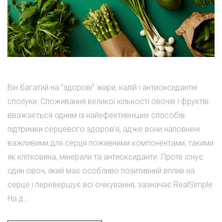
Він багатий на "здорові" жири, калій і антиоксидантні
сполуки. Споживання великої кількості овочів і фруктів
вважається одним із найефективніших способів
підтримки серцевого здоров'я, адже вони наповнені
важливими для серця поживними компонентами, такими
як клітковина, мінерали та антиоксиданти. Проте існує
один овоч, який має особливо позитивний вплив на
серце і перевершує всі очікування, зазначає RealSimple.
На д...