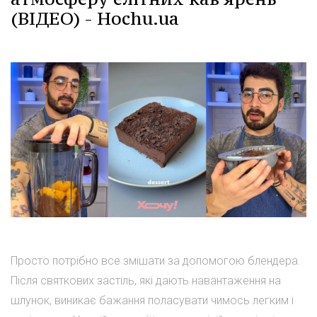
(ВІДЕО) - Hochu.ua
Просто потрібно все змішати за допомогою блендера.
Після святкових застіль, які дають навантаження на
шлунок, виникає бажання поласувати чимось легким і