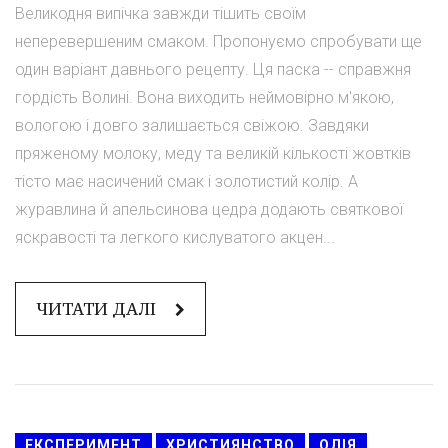
Великодня випічка завжди тішить своїм
неперевершеним смаком. Пропонуємо спробувати ще
один варіант давнього рецепту. Ця паска -- справжня
гордість Волині. Вона виходить неймовірно м'якою,
вологою і довго залишається свіжою. Завдяки
пряженому молоку, меду та великій кількості жовтків
тісто має насичений смак і золотистий колір. А
журавлина й апельсинова цедра додають святкової
яскравості та легкого кислуватого акцен...
ЧИТАТИ ДАЛІ
ЕКСПЕРИМЕНТ
ХРИСТИЯНСТВО
ОЛІЯ