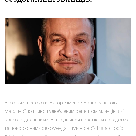
Зірковий шефкухар Ектор Хіменес-Браво з нагоди
Масляної поділився улюбленим рецептом млинців, які
вважає ідеальними. Він поділився переліком складових
та покроковими рекомендаціями в своїх Insta-сторіс.