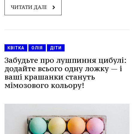
ЧИТАТИ ДАЛІ
КВІТКА
ОЛІЯ
ДІТИ
Забудьте про лушпиння цибулі:
додайте всього одну ложку — і
ваші крашанки стануть
мімозового кольору!