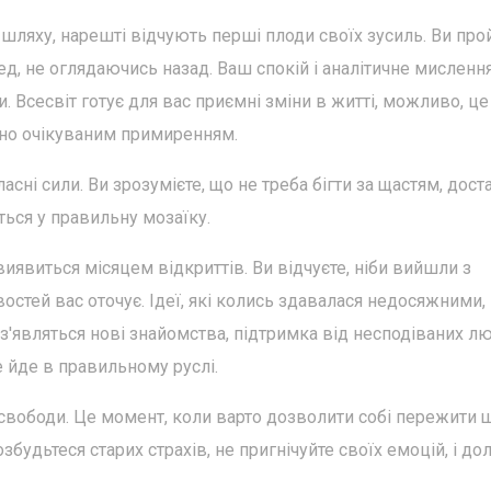
о шляху, нарешті відчують перші плоди своїх зусиль. Ви пр
ед, не оглядаючись назад. Ваш спокій і аналітичне мисленн
Всесвіт готує для вас приємні зміни в житті, можливо, це
вно очікуваним примиренням.
ні сили. Ви зрозумієте, що не треба бігти за щастям, дост
ться у правильну мозаїку.
иявиться місяцем відкриттів. Ви відчуєте, ніби вийшли з
остей вас оточує. Ідеї, які колись здавалася недосяжними,
з'являться нові знайомства, підтримка від несподіваних лю
е йде в правильному руслі.
свободи. Це момент, коли варто дозволити собі пережити 
будьтеся старих страхів, не пригнічуйте своїх емоцій, і до