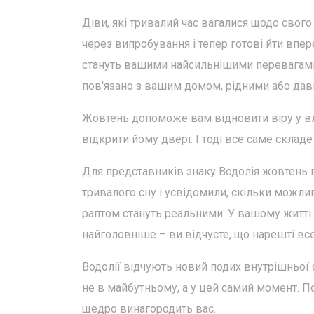
Діви, які тривалий час вагалися щодо свог
через випробування і тепер готові йти впер
стануть вашими найсильнішими перевагами. 
пов'язано з вашим домом, рідними або да
Жовтень допоможе вам відновити віру у влас
відкрити йому двері. І тоді все саме складе
Для представників знаку Водолія жовтень в
тривалого сну і усвідомили, скільки можлив
раптом стануть реальними. У вашому житті 
найголовніше – ви відчуєте, що нарешті вс
Водолії відчують новий подих внутрішньої 
не в майбутньому, а у цей самий момент. Поз
щедро винагородить вас.