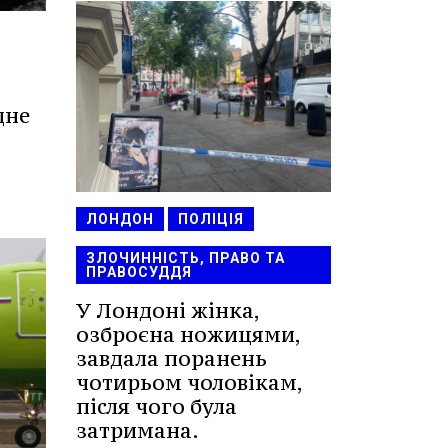
дне
ЛОНДОН
ПОЛІЦІЯ
ЗЛОЧИННІСТЬ, ПРАВО ТА
ПРАВОСУДДЯ
У Лондоні жінка,
озброєна ножицями,
завдала поранень
чотирьом чоловікам,
після чого була
затримана.