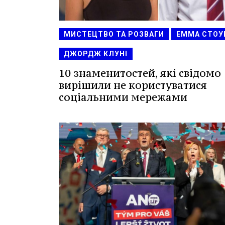
МИСТЕЦТВО ТА РОЗВАГИ
ЕММА СТОУ
ДЖОРДЖ КЛУНІ
10 знаменитостей, які свідомо
вирішили не користуватися
соціальними мережами