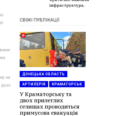
інфраструктура.
щі
СВІЖІ ПУБЛІКАЦІЇ
до
 вами
дже
ДОНЕЦЬКА ОБЛАСТЬ
ер на
АРТИЛЕРІЯ
КРАМАТОРСЬК
 душі.
У Краматорську та
двох прилеглих
селищах проводиться
примусова евакуація