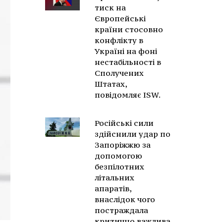
тиск на
Європейські
країни стосовно
конфлікту в
Україні на фоні
нестабільності в
Сполучених
Штатах,
повідомляє ISW.
Російські сили
здійснили удар по
Запоріжжю за
допомогою
безпілотних
літальних
апаратів,
внаслідок чого
постраждала
критично важлива