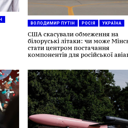
Н
ВОЛОДИМИР ПУТІН
РОСІЯ
УКРАЇНА
США скасували обмеження на
білоруські літаки: чи може Мінс
стати центром постачання
компонентів для російської авіа