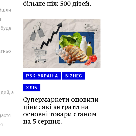
більше ніж 500 дітей.
ойшли
я
 буде
атньо
РБК-УКРАЇНА
БІЗНЕС
ХЛІБ
дей, а
Супермаркети оновили
ціни: які витрати на
основні товари станом
щастя
на 5 серпня.
ля