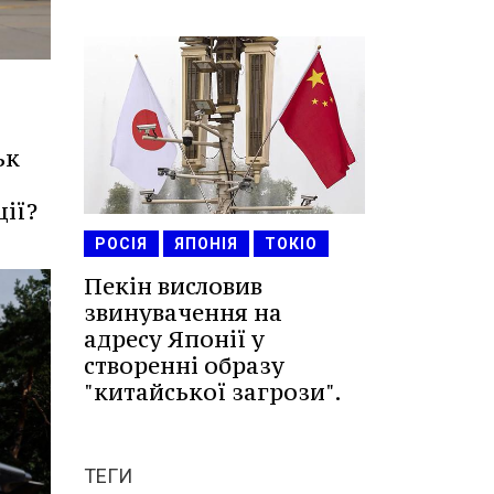
ьк
ції?
РОСІЯ
ЯПОНІЯ
ТОКІО
Пекін висловив
звинувачення на
адресу Японії у
створенні образу
"китайської загрози".
ТЕГИ