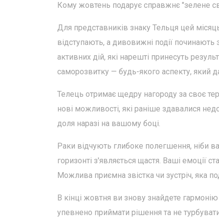
Кому жовтень подарує справжнє "зелене сві
Для представників знаку Тельця цей місяць
відступають, а дивовижні події починають з
активних дій, які нарешті принесуть резуль
саморозвитку — будь-якого аспекту, який д
Телець отримає щедру нагороду за своє терп
нові можливості, які раніше здавалися не
доля наразі на вашому боці.
Раки відчують глибоке полегшення, ніби важ
горизонті з'являється щастя. Ваші емоції ста
Можлива приємна звістка чи зустріч, яка п
В кінці жовтня ви знову знайдете гармонію
упевнено приймати рішення та не турбувати